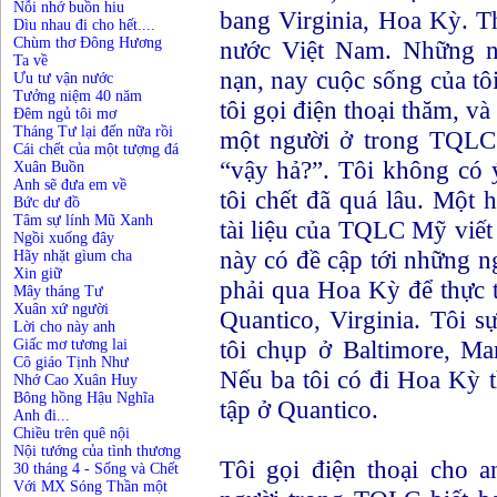
Nỗi nhớ buồn hiu
bang Virginia, Hoa Kỳ. T
Dìu nhau đi cho hết....
Chùm thơ Đông Hương
nước Việt Nam. Những n
Ta về
nạn, nay cuộc sống của t
Ưu tư vận nước
Tưởng niệm 40 năm
tôi gọi điện thoại thăm, và
Đêm ngủ tôi mơ
Tháng Tư lại đến nữa rồi
một người ở trong TQLC b
Cái chết của một tượng đá
“vậy hả?”. Tôi không có ý
Xuân Buồn
Anh sẽ đưa em về
tôi chết đã quá lâu. Một h
Bức dư đồ
Tâm sự lính Mũ Xanh
tài liệu của TQLC Mỹ viết 
Ngồi xuống đây
này có đề cập tới những 
Hãy nhặt gìum cha
Xin giữ
phải qua Hoa Kỳ để thực t
Mây tháng Tư
Xuân xứ người
Quantico, Virginia. Tôi 
Lời cho này anh
tôi chụp ở Baltimore, Ma
Giấc mơ tương lai
Cô giáo Tịnh Như
Nếu ba tôi có đi Hoa Kỳ th
Nhớ Cao Xuân Huy
Bông hồng Hậu Nghĩa
tập ở Quantico.
Anh đi...
Chiều trên quê nội
Nội tướng của tình thương
Tôi gọi điện thoại cho a
30 tháng 4 - Sống và Chết
Với MX Sóng Thần một