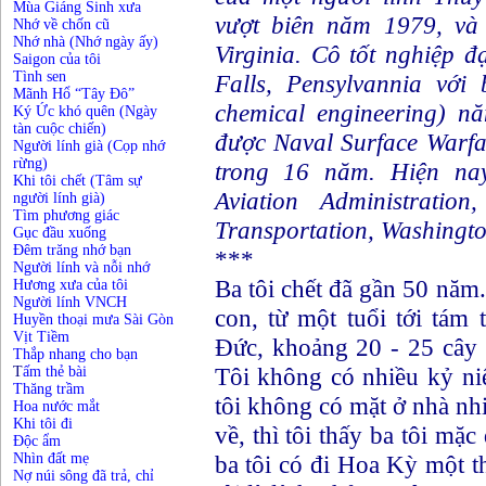
Mùa Giáng Sinh xưa
vượt biên năm 1979, và
Nhớ về chốn cũ
Nhớ nhà (Nhớ ngày ấy)
Virginia. Cô tốt nghiệp 
Saigon của tôi
Tình sen
Falls, Pensylvannia với
Mãnh Hổ “Tây Đô”
chemical engineering) n
Ký Ức khó quên (Ngày
tàn cuộc chiến)
được Naval Surface Warf
Người lính già (Cọp nhớ
rừng)
trong 16 năm. Hiện na
Khi tôi chết (Tâm sự
Aviation Administratio
người lính già)
Tìm phương giác
Transportation, Washingt
Gục đầu xuống
Đêm trăng nhớ bạn
***
Người lính và nỗi nhớ
Ba tôi chết đã gần 50 năm.
Hương xưa của tôi
Người lính VNCH
con, từ một tuổi tới tám 
Huyền thoại mưa Sài Gòn
Vịt Tiềm
Đức, khoảng 20 - 25 cây 
Thắp nhang cho bạn
Tôi không có nhiều kỷ ni
T
ấm thẻ bài
Thăng trầm
tôi không có mặt ở nhà nhi
Hoa nước mắt
Khi tôi đi
về, thì tôi thấy ba tôi mặc
Độc ẩm
Nhìn đất mẹ
ba tôi có đi Hoa Kỳ một t
Nợ núi sông đã trả, chỉ