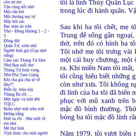
tôi là lính Thủy Quân Lục
còn nợ em
Tận cùng nỗi nhớ
trong lúc đi hành quân. Vậy
Một câu hỏi
Một thoáng suy tư
Mày hỏi tao
Sau khi ba tôi chết, mẹ 
Bạc màu áo trận
Thơ - Đông Hương 1
-
2
-
Trung để sống gần ngoại, 
3
Đồng đội
thờ, trên đó có hình ba t
Quận Tư, xóm nhỏ
Tôi nhớ mẹ tôi trưng vài 
Người lính già (Cọp nhớ
rừng)
một cái huy chương, một
Cảm xúc Tháng Tư Đen
Nhớ Bạn tuổi thơ
ra. Khi miền Nam tôi mất, l
Tháng Tư hoài vọng
tôi cũng hiểu biết những g
Nhớ Phá Tam Giang
Khi cha già cha sẽ về
còn như xưa. Tôi không n
đâu??
Biển ấy, mùa này
đi lính của ba tôi đã biến
Tháng Ba rồi ....
phục với mũ xanh trên b
Một ngày và một đời
TQLC
mặc đồ bình thường. Thời
Buồn như một sớm trời
không nắng
bóng ba tôi mặc đồ lính rằ
Huế xa rồi - Mai mốt về
em nhé
Mê thư lính
Năm 1979, tôi vượt biên 
Tình khúc cho một người