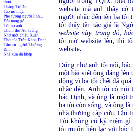
người trong TQLC biết ba 
thuở...
Tháng Tư đen
website mà anh thấy có t
Tao nợ mầy...
người nhắc đến tên ba tôi 
Pho tượng người lính...
Đôi nạng gỗ
...
tôi thấy tên tác giả là N
Tôi nợ anh...
Chùm thơ Áo Trắng
website này, trong đó, b
Nhớ một chiều Xuân
tôi mở website lên, thì 
Thơ của Trần Khoa Danh
Tâm sự người Thương
website.
Binh
Nhà xưa đã khép
Đúng như anh tôi nói, bác 
một bài viết ông đăng lên
động vì ba tôi chết đã qu
nhắc đến. Anh tôi có nói 
bác Định, và ông là một 
ba tôi còn sống, và ông là 
nhà thương cấp cứu. Chi tiế
Tôi không có kỷ niệm gì n
tôi muốn liên lạc với bác 