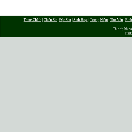
Trang Chính
|
Chiến Sử
|
Đặc San
|
Sinh Hoạt
|
Tưởng Niệm
|
Thơ-Văn
|
Bình
Thư từ, bài vở
mu