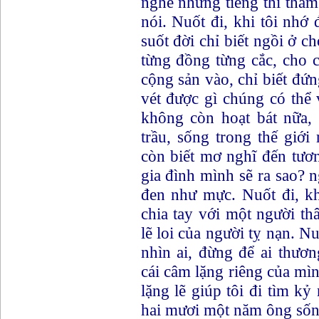
nghe những tiếng thì thầ
nói. Nuốt đi, khi tôi nhớ
suốt đời chỉ biết ngồi ở c
từng đồng từng cắc, cho 
cộng sản vào, chỉ biết đứ
vét được gì chúng có thể 
không còn hoạt bát nữa,
trầu, sống trong thế giới
còn biết mơ nghĩ đến tươn
gia đình mình sẽ ra sao? n
đen như mực. Nuốt đi, k
chia tay với một người th
lẽ loi của người tỵ nạn. N
nhìn ai, đừng để ai thươ
cái câm lặng riêng của mìn
lặng lẽ giúp tôi đi tìm kỷ
hai mươi một năm ông sốn