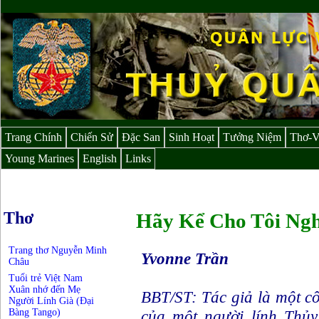
Trang Chính
Chiến Sử
Đặc San
Sinh Hoạt
Tưởng Niệm
Thơ-
Young Marines
English
Links
Thơ
Hãy Kể Cho Tôi Ng
Trang thơ Nguyễn Minh
Yvonne Trần
Châu
Tuổi trẻ Việt Nam
Xuân nhớ đến Mẹ
BBT/ST: Tác giả là một c
Người Lính Già (Đại
Bàng Tango)
của một người lính Thủy