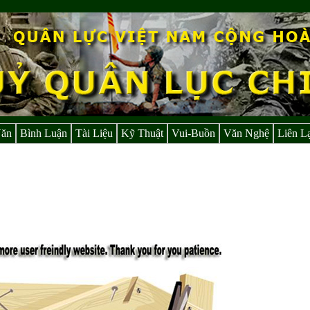
Văn
Bình Luận
Tài Liệu
Kỹ Thuật
Vui-Buồn
Văn Nghệ
Liên L