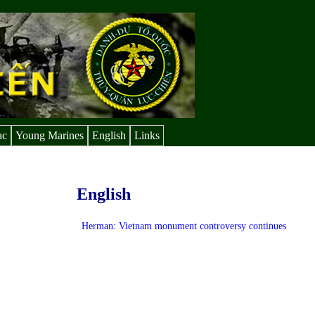
ạc
Young Marines
English
Links
English
Herman: Vietnam monument controversy continues