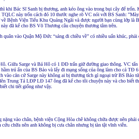
hì khi Bác Sĩ Sanh bị thương, anh kéo ông vào trong bụi cây để trốn. 
anh TQLC này trốn cách đó 10 thước nghe rõ VC nói với BS Sanh: ”Mày 
ở về Bệnh Viện Tiểu Khu Quảng Ngãi và được người bạn cùng lớp là 
t này đã kể cho BS Võ Thương câu chuyện thương tâm trên.
h quân vào Quận Mộ Đức “sáng đi chiều về” có nhiều uẩn khúc, phải
Hô. Giữa Sarge và Bá Hô có 1 ĐĐ trấn giữ đường giao thông. VC tấ
vào hầm trú ẩn của BS Bảo và lấy đi mạng sống của ông làm cho cả TĐ 
ch vào căn cứ Sarge này không ai bị thương tích gì ngoại trừ BS Bảo tử
lên Trung Tá LĐP LĐ 147 ông đã kể cho tôi chuyện này và cho biết 
iết chi tiết giống như vậy.
 nặng vào chân, bệnh viện Cộng Hòa chê không chữa được nên phải 
cứu chữa nên anh không bị cưa chân nhưng bị tàn tật vĩnh viễn.