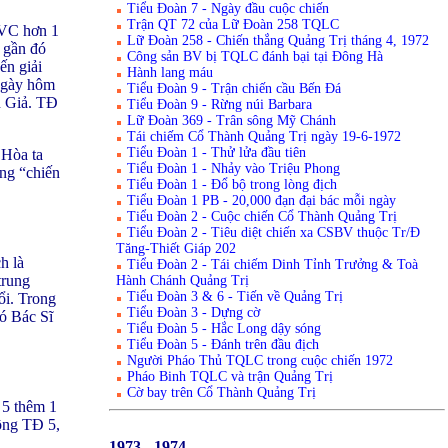
Tiểu Đoàn 7 - Ngày đầu cuộc chiến
Trận QT 72 của Lữ Đoàn 258 TQLC
 VC hơn 1
Lữ Đoàn 258 - Chiến thắng Quảng Trị tháng 4, 1972
 gần đó
Công sản BV bị TQLC đánh bại tại Đông Hà
ến giải
Hành lang máu
 ngày hôm
Tiểu Đoàn 9 - Trận chiến cầu Bến Đá
h Giả. TĐ
Tiểu Đoàn 9 - Rừng núi Barbara
Lữ Đoàn 369 - Trân sông Mỹ Chánh
Tái chiếm Cổ Thành Quảng Trị ngày 19-6-1972
Tiểu Đoàn 1 - Thử lửa đầu tiên
 Hòa ta
Tiểu Đoàn 1 - Nhảy vào Triệu Phong
ng “chiến
Tiểu Đoàn 1 - Đổ bộ trong lòng địch
Tiểu Đoàn 1 PB - 20,000 đạn đại bác mỗi ngày
Tiểu Đoàn 2 - Cuộc chiến Cổ Thành Quảng Trị
Tiểu Đoàn 2 - Tiêu diệt chiến xa CSBV thuộc Tr/Đ
Tăng-Thiết Giáp 202
h là
Tiểu Đoàn 2 - Tái chiếm Dinh Tỉnh Trưởng & Toà
trung
Hành Chánh Quảng Trị
Tiểu Đoàn 3 & 6 - Tiến về Quảng Trị
ổi. Trong
Tiểu Đoàn 3 - Dựng cờ
có Bác Sĩ
Tiểu Đoàn 5 - Hắc Long dậy sóng
Tiểu Đoàn 5 - Đánh trên đầu địch
Người Pháo Thủ TQLC trong cuộc chiến 1972
Pháo Binh TQLC và trận Quảng Trị
Cờ bay trên Cổ Thành Quảng Trị
 5 thêm 1
ông TĐ 5,
1973 - 1974