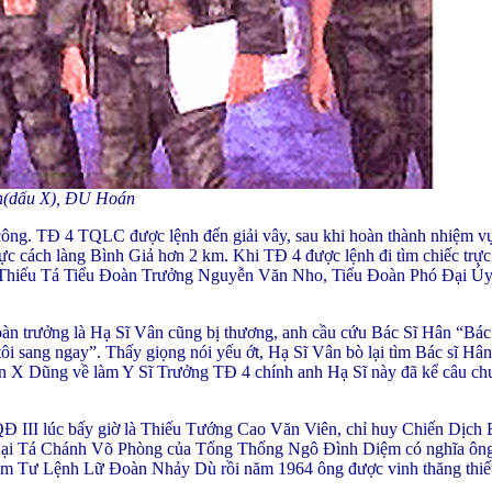
(dấu X), ĐU Hoán
ông. TĐ 4 TQLC được lệnh đến giải vây, sau khi hoàn thành nhiệm vụ
vực cách làng Bình Giả hơn 2 km. Khi TĐ 4 được lệnh đi tìm chiếc trực
 là Thiếu Tá Tiểu Đoàn Trưởng Nguyễn Văn Nho, Tiểu Đoàn Phó Đại Úy
n trưởng là Hạ Sĩ Vân cũng bị thương, anh cầu cứu Bác Sĩ Hân “Bác 
ôi sang ngay”. Thấy giọng nói yếu ớt, Hạ Sĩ Vân bò lại tìm Bác sĩ Hân 
rần X Dũng về làm Y Sĩ Trưởng TĐ 4 chính anh Hạ Sĩ này đã kể câu c
 III lúc bấy giờ là Thiếu Tướng Cao Văn Viên, chỉ huy Chiến Dịch 
Đại Tá Chánh Võ Phòng của Tổng Thống Ngô Đình Diệm có nghĩa ông
ử làm Tư Lệnh Lữ Đoàn Nhảy Dù rồi năm 1964 ông được vinh thăng thi