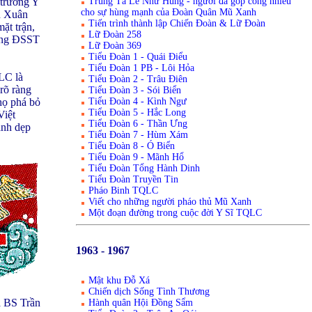
Trung Tá Lê Nhữ Hùng - người đã góp công nhiều
 trưởng Y
cho sự hùng mạnh của Ðoàn Quân Mũ Xanh
n Xuân
Tiến trình thành lập Chiến Đoàn & Lữ Đoàn
ặt trận,
Lữ Đoàn 258
rong ĐSST
Lữ Đoàn 369
Tiểu Đoàn 1 - Quái Điểu
Tiểu Đoàn 1 PB - Lôi Hỏa
LC là
Tiểu Đoàn 2 - Trâu Điên
rõ ràng
Tiểu Đoàn 3 - Sói Biển
Tiểu Đoàn 4 - Kình Ngư
họ phá bỏ
Tiểu Đoàn 5 - Hắc Long
Việt
Tiểu Đoàn 6 - Thần Ưng
ánh dẹp
Tiểu Đoàn 7 - Hùm Xám
Tiểu Đoàn 8 - Ó Biển
Tiểu Đoàn 9 - Mãnh Hổ
Tiểu Đoàn Tổng Hành Dinh
Tiểu Đoàn Truyền Tin
Pháo Binh TQLC
Viết cho những người pháo thủ Mũ Xanh
Một đoạn đường trong cuộc đời Y Sĩ TQLC
1963 - 1967
Mật khu Đỗ Xá
Chiến dịch Sống Tình Thương
a BS Trần
Hành quân Hội Đồng Sẩm