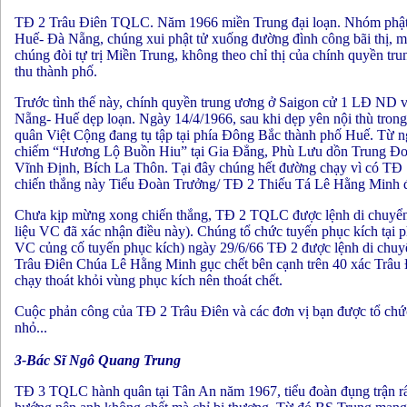
TĐ 2 Trâu Điên TQLC. Năm 1966 miền Trung đại loạn. Nhóm phật gi
Huế- Đà Nẵng, chúng xui phật tử xuống đường đình công bãi thị, ma
chúng đòi tự trị Miền Trung, không theo chỉ thị của chính quyền tr
thu thành phố.
Trước tình thế này, chính quyền trung ương ở Saigon cử 1 LĐ N
Nẵng- Huế dẹp loạn. Ngày 14/4/1966, sau khi dẹp yên nội thù tro
quân Việt Cộng đang tụ tập tại phía Đông Bắc thành phố Huế. Từ
chiếm “Hương Lộ Buồn Hiu” tại Gia Đẳng, Phù Lưu dồn Trung Đo
Vĩnh Định, Bích La Thôn. Tại đây chúng hết đường chạy vì có TĐ 
chiến thắng này Tiểu Đoàn Trưởng/ TĐ 2 Thiếu Tá Lê Hằng Minh đ
Chưa kịp mừng xong chiến thắng, TĐ 2 TQLC được lệnh di chuyển lê
liệu VC đã xác nhận điều này). Chúng tổ chức tuyến phục kích tại ph
VC củng cố tuyến phục kích) ngày 29/6/66 TĐ 2 được lệnh di chuyển 
Trâu Điên Chúa Lê Hằng Minh gục chết bên cạnh trên 40 xác Trâu 
chạy thoát khỏi vùng phục kích nên thoát chết.
Cuộc phản công của TĐ 2 Trâu Điên và các đơn vị bạn được tổ chức n
nhỏ...
3-Bác Sĩ Ngô Quang Trung
TĐ 3 TQLC hành quân tại Tân An năm 1967, tiểu đoàn đụng trận rất 