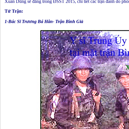
Xuân Dũng sẽ đăng trong ĐSST 2015, chi tiết các trận đánh do p
Tử Trận:
1-Bác Sĩ Trương Bá Hân- Trận Bình Giả