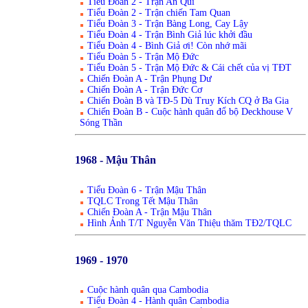
Tiểu Đoàn 2 - Trận An Qúi
Tiểu Đoàn 2 - Trận chiến Tam Quan
Tiểu Đoàn 3 - Trận Bàng Long, Cay Lậy
Tiểu Đoàn 4 - Trận Bình Giả lúc khởi đầu
Tiểu Đoàn 4 - Bình Giả ơi! Còn nhớ mãi
Tiểu Đoàn 5 - Trận Mộ Đức
Tiểu Đoàn 5 - Trận Mộ Đức & Cái chết của vị TĐT
Chiến Đoàn A - Trận Phụng Dư
Chiến Đoàn A - Trận Đức Cơ
Chiến Đoàn B và TĐ-5 Dù Truy Kích CQ ở Ba Gia
Chiến Đoàn B - Cuộc hành quân đổ bộ Deckhouse V
Sóng Thần
1968 - Mậu Thân
Tiểu Đoàn 6 - Trận Mậu Thân
TQLC Trong Tết Mậu Thân
Chiến Đoàn A - Trận Mậu Thân
Hình Ảnh T/T Nguyễn Văn Thiệu thăm TĐ2/TQLC
1969 - 1970
Cuộc hành quân qua Cambodia
Tiểu Đoàn 4 - Hành quân Cambodia