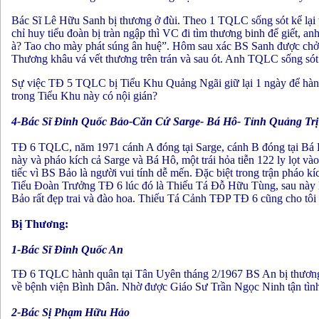
Bác Sĩ Lê Hữu Sanh bị thương ở đùi. Theo 1 TQLC sống sót kể lại t
chỉ huy tiểu đoàn bị tràn ngập thì VC đi tìm thương binh để giết, 
à? Tao cho mày phát súng ân huệ”. Hôm sau xác BS Sanh được ch
Thương khâu vá vết thương trên trán và sau ót. Anh TQLC sống só
Sự việc TĐ 5 TQLC bị Tiểu Khu Quảng Ngãi giữ lại 1 ngày để hàn
trong Tiểu Khu này có nội gián?
4-Bác Sĩ Đinh Quốc Bảo-Căn Cứ Sarge- Bá Hô- Tỉnh Quảng Trị
TĐ 6 TQLC, năm 1971 cánh A đóng tại Sarge, cánh B đóng tại Bá 
này và pháo kích cả Sarge và Bá Hô, một trái hỏa tiễn 122 ly lọt 
tiếc vì BS Bảo là người vui tính dễ mến. Đặc biệt trong trận pháo kí
Tiểu Đoàn Trưởng TĐ 6 lúc đó là Thiếu Tá Đỗ Hữu Tùng, sau này 
Bảo rất đẹp trai và đào hoa. Thiếu Tá Cảnh TĐP TĐ 6 cũng cho tôi b
Bị Thương:
1-Bác Sĩ Đinh Quốc An
TĐ 6 TQLC hành quân tại Tân Uyên tháng 2/1967 BS An bị thương
về bệnh viện Bình Dân. Nhờ được Giáo Sư Trần Ngọc Ninh tận tình 
2-Bác Sị Phạm Hữu Hảo