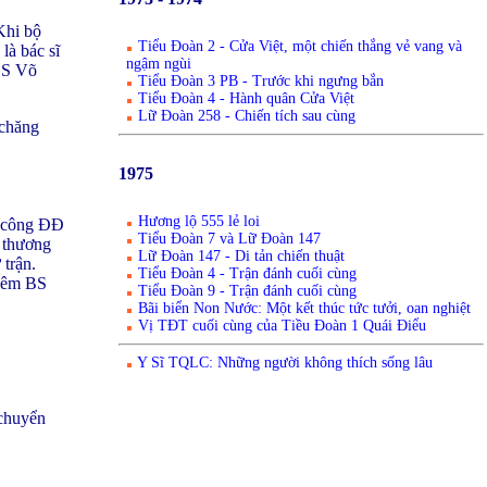
Khi bộ
Tiểu Đoàn 2 - Cửa Việt, một chiến thắng vẻ vang và
là bác sĩ
ngậm ngùi
BS Võ
Tiểu Đoàn 3 PB - Trước khi ngưng bắn
Tiểu Đoàn 4 - Hành quân Cửa Việt
Lữ Đoàn 258 - Chiến tích sau cùng
 chăng
1975
Hương lộ 555 lẻ loi
n công ĐĐ
Tiểu Đoàn 7 và Lữ Đoàn 147
6 thương
Lữ Đoàn 147 - Di tản chiến thuật
 trận.
Tiểu Đoàn 4 - Trận đánh cuối cùng
thêm BS
Tiểu Đoàn 9 - Trận đánh cuối cùng
Bãi biển Non Nước: Một kết thúc tức tưởi, oan nghiệt
Vị TĐT cuối cùng của Tiều Đoàn 1 Quái Điểu
Y Sĩ TQLC: Những người không thích sống lâu
chuyển