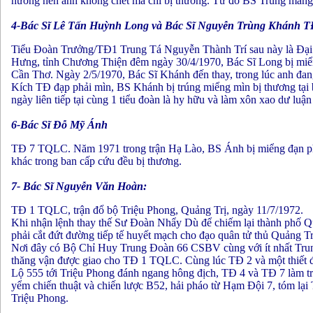
hướng nên anh không chết mà chỉ bị thương. Từ đó BS Trung mang m
4
-Bác Sĩ Lê Tấn Huỳnh Long và Bác Sĩ Nguyễn Trùng Khánh 
Tiểu Đoàn Trưởng/TĐ1 Trung Tá Nguyễn Thành Trí sau này là Đại 
Hưng, tỉnh Chương Thiện đêm ngày 30/4/1970, Bác Sĩ Long bị miển
Cần Thơ. Ngày 2/5/1970, Bác Sĩ Khánh đến thay, trong lúc anh đan
Kích TĐ đạp phải mìn, BS Khánh bị trúng miểng mìn bị thương tại 
ngày liên tiếp tại cùng 1 tiểu đoàn là hy hữu và làm xôn xao dư lu
6-Bác Sĩ Đỗ Mỹ Ánh
TĐ 7 TQLC. Năm 1971 trong trận Hạ Lào, BS Ánh bị miểng đạn pháo
khác trong ban cấp cứu đều bị thương.
7- Bác Sĩ Nguyễn Văn Hoàn:
TĐ 1 TQLC, trận đổ bộ Triệu Phong, Quảng Trị, ngày 11/7/1972.
Khi nhận lệnh thay thế Sư Đoàn Nhẩy Dù để chiếm lại thành phố Q
phải cắt đứt đường tiếp tế huyết mạch cho đạo quân tử thủ Quảng 
Nơi đây có Bộ Chỉ Huy Trung Đoàn 66 CSBV cùng với ít nhất Trung 
thăng vận được giao cho TĐ 1 TQLC. Cùng lúc TĐ 2 và một thiết đ
Lộ 555 tới Triệu Phong đánh ngang hông địch, TĐ 4 và TĐ 7 làm tr
yểm chiến thuật và chiến lược B52, hải pháo từ Hạm Đội 7, tóm lại 
Triệu Phong.