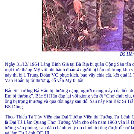
BS Hân
Ngày 31/12/ 1964 Làng Bình Giả tại Bà Rịa bị quân Cộng Sản tấn c
một trực thăng Mỹ với phi hành đoàn 4 người bị bắn rơi trong khu 
này thì bị 1 Trung Đoàn VC phục kích, bao vây chia cắt, kết quả
Văn Hoán bị tử thương, cố vấn Mỹ bị bắt.
Bác Sĩ Trương Bá Hân bị thương nặng, người mang máy của tiểu đoà
Em bị thương”. Bác Sĩ Hân đáp lại với giọng yếu ớt “Chờ chút xíu, t
ông bị trọng thương và qua đời ngay sau đó. Sau này khi Bác Sĩ T
BS Dũng.
Theo Thiếu Tá Tùy Viên của Đại Tướng Viên thì Tướng Tư Lệnh QĐ
là Đại Tá Lâm Quang Thơ. Tướng Viên cho đến năm 1963 vẫn là 
tướng văn phòng, sau đảo chánh vì lý do chính trị ông được đề c
và làm Tư Lệnh QĐ III.