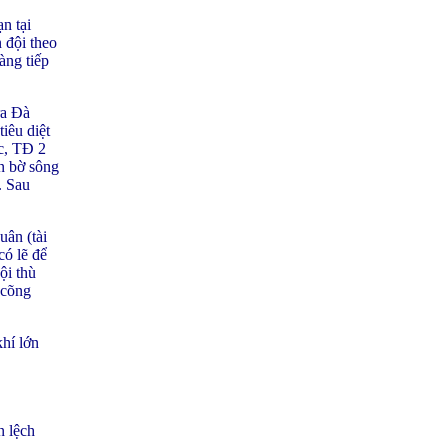
n tại
 đội theo
àng tiếp
ra Đà
iêu diệt
c, TĐ 2
n bờ sông
. Sau
ân (tài
có lẽ để
ội thù
 cõng
hí lớn
n lệch