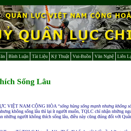
Văn
Bình Luận
Tài Liệu
Kỹ Thuật
Vui-Buồn
Văn Nghệ
Liên L
hích Sống Lâu
ỰC VIỆT NAM CỘNG HÒA “
sống hùng sống mạnh nhưng không s
nhưng không sống lâu thì lại ít người muốn, TQLC chỉ nhận những ngư
n những người không thích sống lâu, điều này cũng đúng đối với Quâ