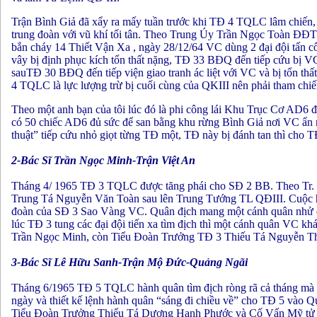
Trận Bình Giả đã xẩy ra mấy tuần trước khi TĐ 4 TQLC lâm chiến
trung đoàn với vũ khí tối tân. Theo Trung Úy Trần Ngọc Toàn ĐĐT
bắn cháy 14 Thiết Vận Xa , ngày 28/12/64 VC dùng 2 đại đội tấn 
vây bị định phục kích tổn thất nặng, TĐ 33 BĐQ đến tiếp cứu bị VC
sauTĐ 30 BĐQ đến tiếp viện giao tranh ác liệt với VC và bị tổn th
4 TQLC là lực lượng trừ bị cuối cùng của QKIII nên phải tham chiế
Theo một anh bạn của tôi lúc đó là phi công lái Khu Trục Cơ AD6 đó
có 50 chiếc AD6 đủ sức để san bằng khu rừng Bình Giả nơi VC ẩn 
thuật” tiếp cứu nhỏ giọt từng TĐ một, TĐ này bị đánh tan thì cho T
2-Bác Sĩ Trần Ngọc Minh-Trận Việt An
Tháng 4/ 1965 TĐ 3 TQLC được tăng phái cho SĐ 2 BB. Theo Tr. Tá
Trung Tá Nguyễn Văn Toàn sau lên Trung Tướng TL QĐIII. Cuộc hàn
đoàn của SĐ 3 Sao Vàng VC. Quân địch mang một cánh quân nhử qu
lúc TĐ 3 tung các đại đội tiến xa tìm địch thì một cánh quân VC k
Trần Ngọc Minh, còn Tiểu Đoàn Trưởng TĐ 3 Thiếu Tá Nguyễn Thế
3-Bác Sĩ Lê Hữu Sanh-Trận Mộ Đức-Quảng Ngãi
Tháng 6/1965 TĐ 5 TQLC hành quân tìm địch ròng rã cả tháng mà k
ngày và thiết kế lệnh hành quân “sáng đi chiều về” cho TĐ 5 vào 
Tiểu Đoàn Trưởng Thiếu Tá Dương Hạnh Phước và Cố Vấn Mỹ tử 