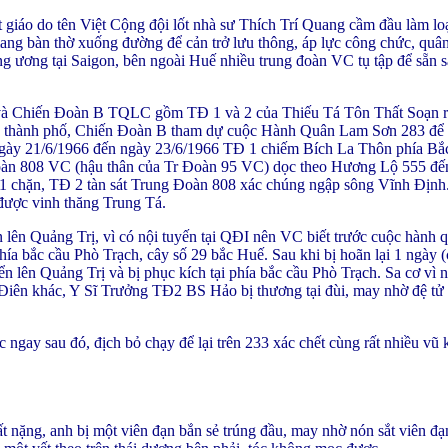
áo do tên Việt Cộng đội lốt nhà sư Thích Trí Quang cầm đầu làm loạ
ng bàn thờ xuống đường để cản trở lưu thông, áp lực công chức, quân
ung ương tại Saigon, bên ngoài Huế nhiều trung đoàn VC tụ tập để sẵn s
D và Chiến Đoàn B TQLC gồm TĐ 1 và 2 của Thiếu Tá Tôn Thất Soạn 
ng thành phố, Chiến Đoàn B tham dự cuộc Hành Quân Lam Sơn 283 để t
 ngày 21/6/1966 đến ngày 23/6/1966 TĐ 1 chiếm Bích La Thôn phía Bắ
àn 808 VC (hậu thân của Tr Đoàn 95 VC) dọc theo Hương Lộ 555 đế
1 chặn, TĐ 2 tàn sát Trung Đoàn 808 xác chúng ngập sông Vĩnh Định
ược vinh thăng Trung Tá.
n Quảng Trị, vì có nội tuyến tại QĐI nên VC biết trước cuộc hành qu
ía bắc cầu Phò Trạch, cây số 29 bắc Huế. Sau khi bị hoãn lại 1 ngày (
lên Quảng Trị và bị phục kích tại phía bắc cầu Phò Trạch. Sa cơ vì n
Điên khác, Y Sĩ Trưởng TĐ2 BS Hảo bị thương tại đùi, may nhờ đệ tử
gay sau đó, địch bỏ chạy để lại trên 233 xác chết cùng rất nhiều vũ k
nặng, anh bị một viên đạn bắn sẻ trúng đầu, may nhờ nón sắt viên đạ