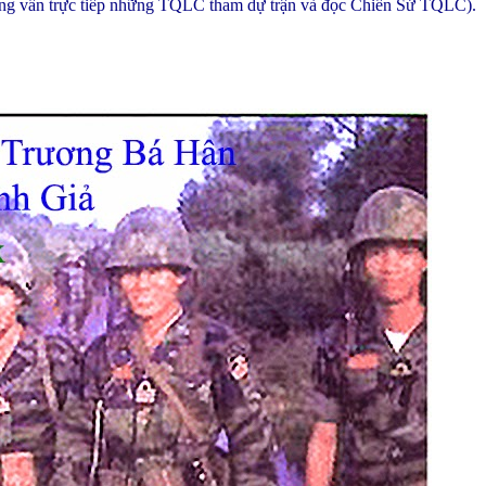
hỏng vấn trực tiếp những TQLC tham dự trận và đọc Chiến Sử TQLC).