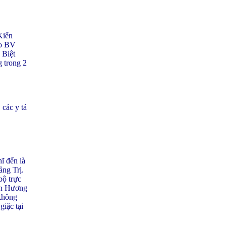
Kiến
ào BV
 Biệt
 trong 2
các y tá
ĩ đến là
ảng Trị.
bộ trực
ên Hương
 không
giặc tại