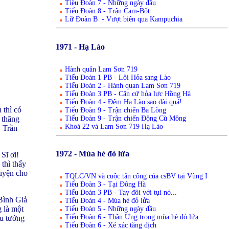
Tiểu Đoàn 7 - Những ngày đầu
Tiểu Đoàn 8 - Trận Cam-Bốt
Lữ Đoàn B - Vượt biên qua Kampuchia
1971 - Hạ Lào
Hành quân Lam Sơn 719
Tiểu Đoàn 1 PB - Lôi Hỏa sang Lào
Tiểu Đoàn 2 - Hành quan Lam Sơn 719
Tiểu Đoàn 3 PB - Căn cứ hỏa lực Hồng Hà
Tiểu Đoàn 4 - Đêm Hạ Lào sao dài quá!
 thì có
Tiểu Đoàn 9 - Trận chiến Ba Lòng
Tiểu Đoàn 9 - Trận chiến Động Cù Mông
 thăng
Khoá 22 và Lam Sơn 719 Hạ Lào
 Trần
1972 - Mùa hè đỏ lửa
Sĩ ơi!
thì thấy
huyện cho
TQLC/VN và cuộc tấn công của csBV tại Vùng I
Tiểu Đoàn 3 - Tại Đông Hà
Tiểu Đoàn 3 PB - Tay đôi với tụi nó...
Bình Giả
Tiểu Đoàn 4 - Mùa hè đỏ lửa
 là một
Tiểu Đoàn 5 - Những ngày đầu
Tiểu Đoàn 6 - Thần Ưng trong mùa hè đỏ lửa
ếu tướng
Tiểu Đoàn 6 - Xé xác tăng địch