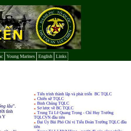
ạc
Young Marines
English
Links
Tiến trình thành lập và phát triển BC TQLC
Chiến sử TQLC
Binh Chủng TQLC
ống lâu
”.
Sơ lược về BC TQLC
ời tình
Trung Tá Lê Quang Trọng - Chỉ Huy Trưởng
n Y
TQLCVN đầu tiên
Đại Úy Bùi Phó Chí vị Tiểu Ðoàn Trưởng TQLC đầu
tiên