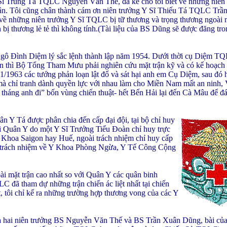
Y Sĩ Trung Tá TQLC Nguyễn Văn Thế, đã kể cho tôi biết về những niên
ận. Tôi cũng chân thành cám ơn niên trưởng Y Sĩ Thiếu Tá TQLC Trầ
u về những niên trưởng Y Sĩ TQLC bị tữ thương và trọng thương ngoài m
 bị thương lẻ tẻ thì không tính.(Tài liệu của BS Dũng sẽ được đăng t
 Đình Diệm lý sắc lệnh thành lập năm 1954. Dưới thời cụ Diệm TQ
ân thì Bộ Tổng Tham Mưu phải nghiên cứu mặt trận kỹ và có kế hoạch 
1/1963 các tướng phản loạn lật đổ và sát hại anh em Cụ Diệm, sau đó 
à chỉ tranh dành quyền lực với nhau làm cho Miền Nam mất an ninh, 
tháng anh đi” bốn vùng chiến thuật- hết Bến Hải lại đến Cà Mâu để đ
Y Tá được phân chia đến cấp đại đội, tại bộ chỉ huy
 Quân Y do một Y Sĩ Trưởng Tiểu Đoàn chỉ huy trực
Y Khoa Saigon hay Huế, ngoài trách nhiệm chỉ huy cấp
có trách nhiệm về Y Khoa Phòng Ngừa, Y Tế Công Cộng
 mặt trận cao nhất so với Quân Y các quân binh
ã tham dự những trận chiến ác liệt nhất tại chiến
, tôi chỉ kể ra những trường hợp thương vong của các Y
u của hai niên trưởng BS Nguyễn Văn Thế và BS Trần Xuân Dũng, bài củ