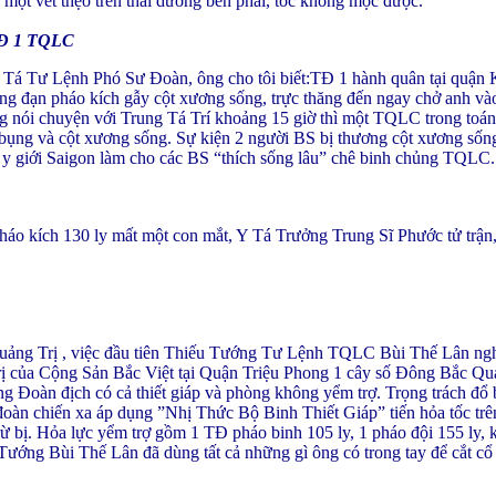
ột vết thẹo trên thái dương bên phải, tóc không mọc được.
TĐ 1 TQLC
Tá Tư Lệnh Phó Sư Đoàn, ông cho tôi biết:TĐ 1 hành quân tại quận 
g đạn pháo kích gẫy cột xương sống, trực thăng đến ngay chở anh v
g nói chuyện với Trung Tá Trí khoảng 15 giờ thì một TQLC trong toán
bụng và cột xương sống. Sự kiện 2 người BS bị thương cột xương sống
ận y giới Saigon làm cho các BS “thích sống lâu” chê binh chủng TQLC.
 kích 130 ly mất một con mắt, Y Tá Trưởng Trung Sĩ Phước tử trận, 
uảng Trị , việc đầu tiên Thiếu Tướng Tư Lệnh TQLC Bùi Thế Lân ngh
Trị của Cộng Sản Bắc Việt tại Quận Triệu Phong 1 cây số Đông Bắc Qu
Đoàn địch có cả thiết giáp và phòng không yểm trợ. Trọng trách đổ 
oàn chiến xa áp dụng ”Nhị Thức Bộ Binh Thiết Giáp” tiến hỏa tốc tr
ừ bị. Hỏa lực yểm trợ gồm 1 TĐ pháo binh 105 ly, 1 pháo đội 155 ly,
Tướng Bùi Thế Lân đã dùng tất cả những gì ông có trong tay để cắt cổ 