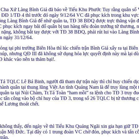
, Cha Xứ Làng Bình Giả đã báo về Tiểu Khu Phước Tuy rằng quân số
 ĐĐ 1/TĐ 4 thì trước đó ngày 9/12/64 VC đã phục kích trong khu vực
công Làng Bình Giả để nhử quân ta, TĐ 38 BĐQ được trực thăng vận đ
 phục kích ngay bãi đổ quân bị tan hàng tiểu đoàn trưởng tử thương,
ất nặng, không bắt tay được với TĐ 38 BĐQ, phải rút lui vào Làng Bìn
n ngày 31/12/64.
ng tại phi trường Biên Hòa thì lúc chiến trận Bình Giả xẩy ra tại Biên
núp, nhưng QĐ III đã không sử dụng hỏa lực quyết định này mà lại dù
Đ khác vào nên ta thảm bại!.
 TQLC Lê Bá Binh, người đã tham dự trận này thì chỉ huy chiến dịc
h quân tại thung lũng Việt An tỉnh Quảng Nam là để truy lùng một 
ân ta tại Núi Chàm, Tr.Tá Toàn “ham mồi” ra lệnh cho TĐ 3 truy đu
hác tấn công vào bộ chỉ huy của TĐ 3, trong số 26 TQLC bị tử thương 
 Lương thoát chết.
hông thấy, đến ngày về thì Tiểu Khu Quảng Ngãi xin gia hạn giữ TĐ
Quận Mộ Đức. Tại đây có 1 trung đoàn VC chờ đón, phục kích và tấn c
trận.