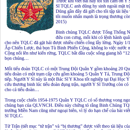
Trước khi viết bài này tôi xin cám ơn 
Sĩ TQLC anh dũng hy sinh ngoài mặt tr
Dũng gần đây đã gửi cho tôi tập tài liệ
tôi muốn nhấn mạnh là trọng thương còn
2015)
Binh chủng TQLC được Tổng Thống Ngô
đứa con cưng, mỗi khi có lệnh hành qu
cho nên TQLC đã gặt hái được nhiều chiến công lẫy lừng. Ngày 1/1
Ấp Chiến Lược, thả bọn Tù Binh Phiến Cộng, không lo việc nước m
Cộng nổi lên như kiến rừng, TQLC bắt đầu cuộc sống giang hồ “12 
bọn chúng…
Mỗi tiểu đoàn TQLC có một Trung Đội Quân Y gồm khoảng 20 Quân 
tiểu đoàn có một trạm cấp cứu gồm khoảng 5 Quân Y Tá, Trung Đội
tiếp. Người Y Sĩ này là một Bác Sĩ Y Khoa tốt nghiệp tại Đại Học 
cứu thương binh lúc tiểu đoàn đụng trận, người Y Sĩ Trưởng còn 
cho cả tiểu đoàn…
Trong cuộc chiến 1954-1975 Quân Y TQLC có số thương vong ngoài
chủng bạn của QLVNCH. Điều này chứng tỏ rằng Binh Chủng TQLC đ
trường Miền Nam cũng như ngoại biên, vì lý do hạn chế của bài viết
Sĩ TQLC.
Tử Trận (tiết mục “tử trận” và “bị thương” được viết theo tài liệ