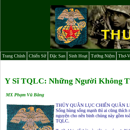
Trang Chính
Chiến Sử
Đặc San
Sinh Hoạt
Tưởng Niệm
Thơ-
Y Sĩ TQLC: Những Người Không T
MX Phạm Vũ Bằng
THỦY QUÂN LỤC CHIẾN QUÂN L
Sống hùng sống mạnh thì ai cũng thích 
nguyện cho nên binh chủng này gồm toà
TQLC.