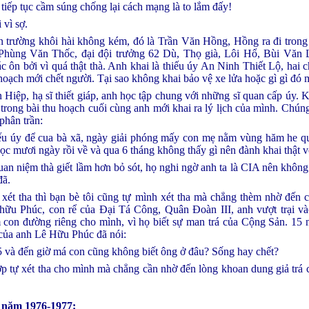
iếp tục cầm súng chống lại cách mạng là to lắm đấy!
 vì sợ.
 trường khôi hài không kém, đó là Trần Văn Hồng, Hồng ra đi trong 
Phùng Văn Thốc, đại đội trưởng 62 Dù, Thọ già, Lôi Hổ, Bùi Văn L
ác ôn bởi vì quá thật thà. Anh khai là thiếu úy An Ninh Thiết Lộ, hai
hoạch mới chết người. Tại sao không khai bảo vệ xe lửa hoặc gì gì đó
Hiệp, hạ sĩ thiết giáp, anh học tập chung với những sĩ quan cấp úy. K
trong bài thu hoạch cuối cùng anh mới khai ra lý lịch của mình. Chúng
phân trần:
iếu úy để cua bà xã, ngày giải phóng mấy con mẹ nằm vùng hăm he q
học mươi ngày rồi về và qua 6 tháng không thấy gì nên đành khai thật v
uan niệm thà giết lầm hơn bỏ sót, họ nghi ngờ anh ta là CIA nên không
đã.
ét tha thì bạn bè tôi cũng tự mình xét tha mà chẳng thèm nhờ đến 
hữu Phúc, con rể của Đại Tá Công, Quân Đoàn III, anh vượt trại v
 con đường riêng cho mình, vì họ biết sự man trá của Cộng Sản. 15
ủa anh Lê Hữu Phúc đã nói:
5 và đến giờ má con cũng không biết ông ở đâu? Sống hay chết?
ợp tự xét tha cho mình mà chẳng cần nhờ đến lòng khoan dung giả trá 
năm 1976-1977: