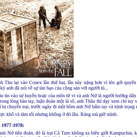
 Thu lại vào Conex lần thứ hai, lần này nặng hơn vì lén gởi quyển
 ký anh đã nói về sự tàn bạo của cộng sản với người tù...
ầu tin vào sự huyền hoặc của môn tử vi và anh Nử là người hướng dẩn v
trong lòng bàn tay, luận đoán một lá số, anh Thâu thì dạy xem chỉ tay
 bị chuyển trại, trước ngày đi một hôm anh Nử bấm tay và trịnh trọng 
cực khổ và tăm tối nhưng không ở đó lâu. Ráng mà giữ mình.
 1977-1978:
anh Nử tiên đoán, đó là trại Cà Tum không xa biên giới Kampuchia, 