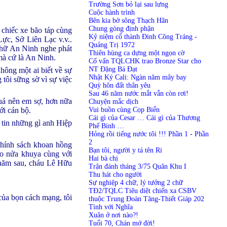
Trường Sơn bỏ lại sau lưng
Cuộc hành trình
Bên kia bờ sông Thạch Hãn
Chung gòng định phận
chiếc xe bão táp cùng
Kỷ niệm cổ thành Đinh Công Tráng -
ực, Sở Liên Lạc v.v..
Quảng Trị 1972
 chữ An Ninh nghe phát
Thiên hùng ca dựng một ngọn cờ
 mà cứ là An Ninh.
Cố vấn TQLCHK trao Bronze Star cho
NT Đặng Bá Đạt
hông một ai biết về sự
Nhật Ký Cali: Ngàn năm mây bay
 tôi sững sờ vì sự việc
Quỳ hôn đất thân yêu
Sau 46 năm nước mắt vẫn còn rơi!
uá nên em sợ, hơn nữa
Chuyện mắc dịch
Vui buồn cùng Cọp Biển
ới cán bộ.
Cái gì của Cesar … Cái gì của Thương
 tin những gì anh Hiệp
Phế Binh …
Hỏng rồi tiếng nước tôi !!! Phần 1
-
Phần
2
chính sách khoan hồng
Bạn tôi, người y tá tên Ri
ào nửa khuya cùng với
Hai bà chị
 năm sau, cháu Lê Hữu
Trận đánh tháng 3/75 Quân Khu I
Thu hát cho người
Sự nghiệp 4 chữ, lý tưởng 2 chữ
TĐ2/TQLC Tiêu diệt chiến xa CSBV
của bọn cách mạng, tôi
thuộc Trung Đoàn Tăng-Thiết Giáp 202
Tình với Nghĩa
Xuân ở nơi nào?!
Tuổi 70, Chán mớ đời!