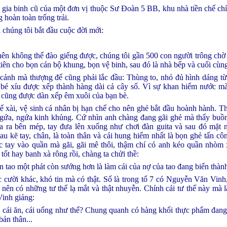
hu gia binh cũ của một đơn vị thuộc Sư Đoàn 5 BB, khu nhà tiền chế ch
 hoàn toàn trống trải.
 chúng tôi bắt đầu cuộc đời mới:
nên không thể đào giếng được, chúng tôi gần 500 con người trông ch
ên cho bọn cán bộ khung, bọn vệ binh, sau đó là nhà bếp và cuối cùng 
cảnh mà thượng đế cũng phải lắc đầu: Thùng to, nhỏ đủ hình dáng t
ô bé xíu được xếp thành hàng dài cả cây số. Vì sự khan hiếm nước m
i cũng được dàn xếp êm xuôi của bạn bè.
ể xài, vệ sinh cá nhân bị hạn chế cho nên ghẻ bắt đầu hoành hành. 
 ngứa, ngứa kinh khủng. Cứ nhìn anh chàng đang gãi ghẻ mà thấy buồ
a ra bên mép, tay đưa lên xuống như chơi đàn guita và sau đó mặt n
au kẽ tay, chân, là toàn thân và cái hung hiểm nhất là bọn ghẻ tấn c
ọc tay vào quần mà gãi, gãi mê thôi, thậm chí có anh kéo quần nhòm x
tốt hay banh xà rông rồi, chàng ta chửi thề:
tao một phát còn sướng hơn là làm cái của nợ của tao đang biến thành
 cười khác, khó tin mà có thật. Số là trong tổ 7 có Nguyễn Văn Vinh,
o nên có những tư thế lạ mắt và thật nhuyễn. Chính cái tư thế này mà 
Vinh giảng:
ào cái ăn, cái uống như thế? Chung quanh có hàng khối thực phẩm đang
ản thân...