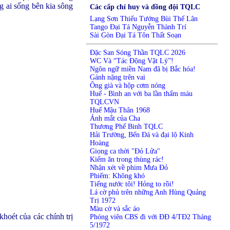
ng ai sống bên kia sông
Các cấp chỉ huy và đồng đội TQLC
Lạng Sơn Thiếu Tướng Bùi Thế Lân
Tango Đại Tá Nguyễn Thành Trí
Sài Gòn Đại Tá Tôn Thất Soạn
Đặc San Sóng Thần TQLC 2026
WC Và “Tác Động Vật Lý”!
Ngôn ngữ miền Nam đã bị Bắc hóa!
Gánh nặng trên vai
Ông già và hộp cơm nóng
Huế - Bình an với ba lần thấm máu
TQLCVN
Huế Mậu Thân 1968
Ánh mắt của Cha
Thương Phế Binh TQLC
Hải Trường, Bến Đá và đại lộ Kinh
Hoàng
Giọng ca thời "Đỏ Lửa"
Kiếm ăn trong thùng rác!
Nhận xét về phim Mưa Đỏ
Phiếm: Không khó
Tiếng nước tôi! Hỏng to rồi!
Lá cờ phủ trên những Anh Hùng Quảng
Trị 1972
Màu cờ và sắc áo
khoét của các chính trị
Phóng viên CBS đi với ĐĐ 4/TĐ2 Tháng
5/1972