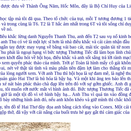
g tôi được đưa về Thành Ông Năm, Hốc Môn, đây là Bộ Chỉ Huy của 
i học tập mà tôi đã qua. Theo tổ chức của trại, mỗi T tương đương 1 t
 và trong cùng là T6. T2 là T hắc ám nhất trong 6T và tôi sống chỉ du
 về nó.
 điêu khắc lừng danh Nguyễn Thanh Thu, anh đến T2 sau vụ nổ kinh h
anh Thu có vẻ là một lực sĩ hơn là nhà điêu khắc và cái cảm nhận đầu 
ngắn tay được may vụng về bằng vải bao cát, mái tóc quăn tài tử nom a
 Thu phải là ngoại hạng vì bức tượng Thương Tiếc đã làm bọn lính ch
en khởi đầu hỏi về hội họa, điêu khắc và anh sốt sắng trả lời rành mạch
 xem quyển phác thảo của mình. Trời ạ! Toàn là hình mấy cô gái khôn
ai, nét vẽ thật tài tình và màu phấn tiên đậm lợt làm cho thằng tôi 
của lòng người xem. Với anh Thu thì hội họa là sự đam mê, là nghệ thu
uản giáo Hai Thơ là hủ hóa là bậy bạ. Và một khi ăng ten báo lên th
n xé nát bản phác thảo chà đạp lên trên đó với sự gớm ghiếc. Anh đi g
ịu, tôi muốn rớt nước mắt vì hình ảnh đó. Bức tượng Thương Tiếc đã
giờ là một tội đồ vì vẽ hình bậy bạ... Anh Thu vì quá tin vào đồng 
ô bày những hình ảnh đó, nếu anh khôn khéo và giữ mình thì chắc kh
, tên đồ tể Hai Thơ đày đọa anh bằng cách tống vào Conex. Một cái t
gộp thở, đã vậy với cái nắng của buổi trưa hè gay gắt thì cảm giác của