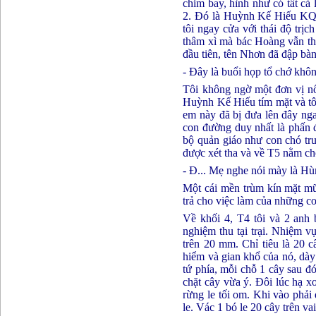
chim bay, hình như có tất cả 
2. Đó là Huỳnh Kế Hiếu KQ
tôi ngay cửa với thái độ trịc
thâm xì mà bác Hoàng vẫn thư
đầu tiên, tên Nhơn đã đập bàn
- Đây là buổi họp tổ chớ khô
Tôi không ngờ một đơn vị nổ
Huỳnh Kế Hiếu tím mặt và tôi
em này đã bị đưa lên đây nga
con đường duy nhất là phấn đ
bộ quản giáo như con chó tr
được xét tha và về T5 nằm chờ
- Đ... Mẹ nghe nói mày là H
Một cái mền trùm kín mặt mũi
trả cho việc làm của những c
Về khối 4, T4 tôi và 2 anh 
nghiệm thu tại trại. Nhiệm vụ
trên 20 mm. Chỉ tiêu là 20 
hiểm và gian khổ của nó, dày 
tứ phía, mỗi chỗ 1 cây sau đó
chặt cây vừa ý. Đôi lúc hạ xo
rừng le tối om. Khi vào phải 
le. Vác 1 bó le 20 cây trên v