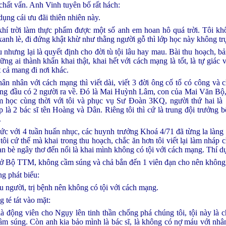
chất vấn. Anh Vinh tuyên bố rất hách:
 dụng cái ưu đãi thiên nhiên này.
khí trời làm thực phẩm được một số anh em hoan hô quá trời. Tôi kh
anh lè, đi đứng khật khừ như thằng người gỗ thì lớp học này không tr
nhưng lại là quyết định cho đời tù tội lâu hay mau. Bài thu hoạch, bả
ng ai thành khẩn khai thật, khai hết với cách mạng là tốt, là tự giác 
 cả mang đi nơi khác.
hân nhân với cách mạng thì viết dài, viết 3 đời ông cố tổ có công và 
háng đầu có 2 người ra về. Đó là Mai Huỳnh Lâm, con của Mai Văn Bộ,
 học cùng thời với tôi và phục vụ Sư Đoàn 3KQ, người thứ hai là 
là 2 bác sĩ tên Hoàng và Dân. Riêng tôi thì cứ là trung đội trưởng b
.
c với 4 tuần huấn nhục, các huynh trưởng Khoá 4/71 đã từng la làng 
tôi cứ thế mà khai trong thu hoạch, chắc ăn hơn tôi viết lại làm nháp c
bạn bè ngây thơ đến nổi là khai mình không có tội với cách mạng. Thí
g ở Bộ TTM, không cầm súng và chả bắn đến 1 viên đạn cho nên không c
g phát biểu:
cứu người, trị bệnh nên không có tội với cách mạng.
 té tát vào mặt:
à động viên cho Ngụy lên tinh thần chống phá chúng tôi, tội này là c
cầm súng. Còn anh kia bảo mình là bác sĩ, là không có nợ máu với nhân