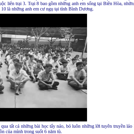
0 thuộc liên trại 3. Trại 8 bao gồm những anh em sống tại Biên Hòa, nhữ
ại 10 là những anh em cư ngụ tại tỉnh Bình Dương.
 qua tất cả những bài học tẩy nảo, bỏ luôn những lời tuyên truyền láo 
uồn của mình trong suốt 6 năm tù.