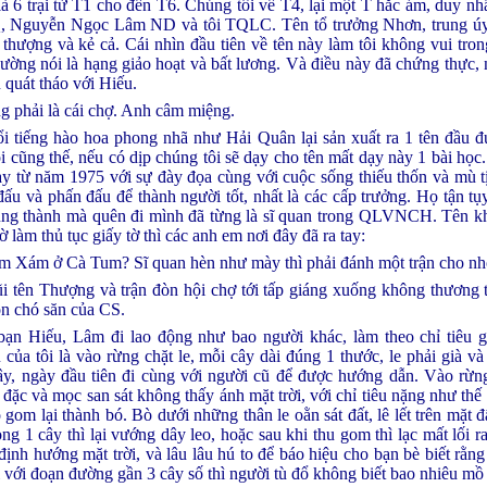
là 6 trại từ T1 cho đến T6. Chúng tôi về T4, lại một T hắc ám, duy nh
, Nguyễn Ngọc Lâm ND và tôi TQLC. Tên tổ trưởng Nhơn, trung ú
h thượng và kẻ cả. Cái nhìn đầu tiên về tên này làm tôi không vui tro
ờng nói là hạng giảo hoạt và bất lương. Và điều này đã chứng thực, 
 quát tháo với Hiếu.
ng phải là cái chợ. Anh câm miệng.
i tiếng hào hoa phong nhã như Hải Quân lại sản xuất ra 1 tên đầu 
 cũng thế, nếu có dịp chúng tôi sẽ dạy cho tên mất dạy này 1 bài học
y từ năm 1975 với sự đày đọa cùng với cuộc sống thiếu thốn và mù tị
ấu và phấn đấu để thành người tốt, nhất là các cấp trưởng. Họ tận t
ung thành mà quên đi mình đã từng là sĩ quan trong QLVNCH. Tên k
 làm thủ tục giấy tờ thì các anh em nơi đây đã ra tay:
ùm Xám ở Cà Tum? Sĩ quan hèn như mày thì phải đánh một trận cho nh
 tên Thượng và trận đòn hội chợ tới tấp giáng xuống không thương ti
on chó săn của CS.
bạn Hiếu, Lâm đi lao động như bao người khác, làm theo chỉ tiêu g
 của tôi là vào rừng chặt le, mỗi cây dài đúng 1 thước, le phải già v
cây, ngày đầu tiên đi cùng với người cũ để được hướng dẫn. Vào rừn
đặc và mọc san sát không thấy ánh mặt trời, với chỉ tiêu nặng như thế
 gom lại thành bó. Bò dưới những thân le oằn sát đất, lê lết trên mặt đ
ng 1 cây thì lại vướng dây leo, hoặc sau khi thu gom thì lạc mất lối 
định hướng mặt trời, và lâu lâu hú to để báo hiệu cho bạn bè biết rằn
ai với đoạn đường gần 3 cây số thì người tù đổ không biết bao nhiêu mồ 