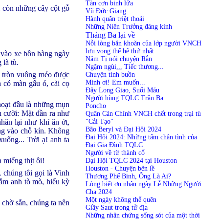
Tàn cơn binh lửa
ỉ còn những cây cột gỗ
Vũ Đức Giang
Hành quân triệt thoái
Những Niên Trưởng đáng kính
Tháng Ba lại về
Nỗi lòng băn khoăn của lớp người VNCH
lưu vong thế hệ thứ nhất
ờ vào xe bồn hàng ngày
Năm Tị nói chuyện Rắn
là tù.
Ngậm ngùi,,, Tiếc thương...
ừ tròn vuông méo được
Chuyện tình buồn
Mình ơi! Em muốn...
à có màn gấu ó, cãi cọ
Đây Long Giao, Suối Máu
Người hùng TQLC Trần Ba
Thoạt đầu là những mụn
Poncho
n cười: Mặt đần ra như
Quân Cán Chính VNCH chết trong trại tù
"Cải Tạo"
hăn lại như khỉ ăn ớt,
Bão Beryl và Đại Hội 2024
ông vào chỗ kín. Không
Đại Hội 2024: Những tấm chân tình của
uống... Trời ạ! anh ta
Đại Gia Đình TQLC
Người về từ thành cổ
 miếng thịt ôi!
Đại Hội TQLC 2024 tại Houston
Houston - Chuyện bên lề
 chúng tôi gọi là Vinh
Thương Phế Binh, Ông Là Ai?
lắm anh tò mò, hiếu kỳ
Lòng biết ơn nhân ngày Lễ Những Người
Cha 2024
Một ngày không thể quên
 chờ sẳn, chúng ta nên
Giầy Saut trong tử địa
Những nhân chứng sống sót của một thời