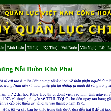
Văn
Bình Luận
Tài Liệu
Kỹ Thuật
Vui-Buồn
Văn Nghệ
Liên L
ững Nỗi Buồn Khó Phai
i tù cải tạo ở miền Bắc nhưng rất ít ai nói về thân phận người tù mi
tạo trong Nam nên xin mạn phép ghi lại những gì mình đã sống trong s
năm thứ 2 đại học Khoa Học thì bị động viên vào lính, tình nguyện
ăm 1973 và thuyên chuyển về TTHL/TQLC cho đến ngày tan hàng gãy
 và cấp bậc thiếu úy, tôi đi tù vào tháng 6 năm 1975.
ên Hòa, tôi và các bạn bè khác trong tỉnh được đưa đến trại 8 để cải t