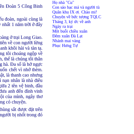
Họ nhà "Cu"
Liên Đoàn 5 Công Binh
Con sáo bạc má và người tù
Quân khu IX ơi. Chào mi!
Chuyện về bức tượng TQLC
iểu đoàn, ngoài cùng là
Tháng 3, ký ức về anh
y nhất 1 năm trời ở đây
Ngày ra trại
Một buỗi chiều xuân
Đêm xuân Đà Lạt
oàng ở trại Long Giao.
Nhánh mai vàng
tiên về con người lừng
Phục Hưng Tự
nh khôi hài và tàn tạ.
úng tôi choáng ngộp về
, thế là chúng tôi thân
g hà. Đa số là hở ngực
muốn chết vì nhớ thèm.
ật, là thanh cao nhưng
ì nạn nhân là nhà điêu
iữa 2 tên vệ binh, đầu
 đưa anh đến đỉnh vinh
đội của mình, ngây thơ
ông có chuyện.
hùng sắt được đặt trên
 người bị nhốt trong đó