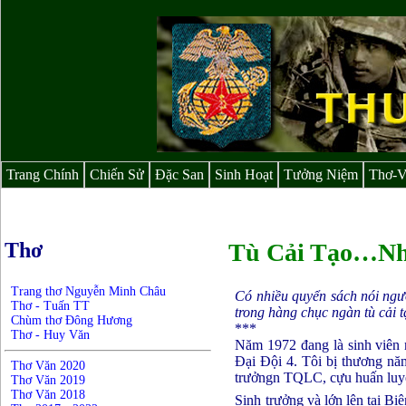
Trang Chính
Chiến Sử
Đặc San
Sinh Hoạt
Tưởng Niệm
Thơ-
Thơ
Tù Cải Tạo…Nh
Trang thơ Nguyễn Minh Châu
Có nhiều quyển sách nói ngườ
Thơ - Tuấn TT
trong hàng chục ngàn tù cải 
Chùm thơ Đông Hương
***
Thơ - Huy Văn
Năm 1972 đang là sinh viên 
Đại Đội 4. Tôi bị thương n
Thơ Văn 2020
trưởngn TQLC, cựu huấn luyện
Thơ Văn 2019
Thơ Văn 2018
Sinh trưởng và lớn lên tại Bi