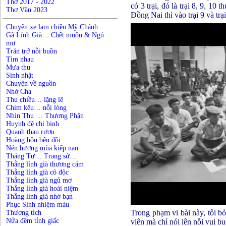
Thơ 2017 - 2022
có 3 trại, đó là trại 8, 9, 1
Thơ Văn 2023
Đồng Nai thì vào trại 9 và tr
Chuyến xe lam chiều Mỹ Chánh
Gã Lính Già… Chết muộn & Ngủ
mơ
Trăn trở nỗi buồn
Tìm nhau
Mưa thu
Sinh nhật
Chuyện về nguồn
Nhớ Cha
Thu chiều… lặng lẽ
Chim kêu… nỗi lòng
Nhìn Thu … Thương Phận
Huynh đệ chi binh
Quanh thau rượu
Hoàng hôn bên đồi
Nén hương mùa kiếp nạn
Tháng Tư… Trang sử…
Thằng lính già thương cảm
Thằng lính già cô độc
Thằng lính già ngủ mơ
Thằng lính già hoài niệm
Thằng lính già nhớ bạn
Phục Sinh nhiệm màu
Trong phạm vi bài này, tôi bỏ
Thương tích
Nửa đêm tỉnh giấc
viên mà chỉ nói lên nỗi vui b