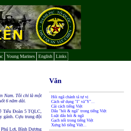
ạc
Young Marines
English
Links
Văn
ền Nam. Tôi chỉ là một
Hỏi ngã chánh tả tự vị
uốt 6 năm dài.
Cách sử dụng "I" và"Y"...
Cải cách tiếng Việt
Dấu "hỏi & ngã" trong tiếng Việt
 về Tiểu Đoàn 5 TQLC,
Luật dấu hỏi & ngã
 gánh. Cựu trung đội
Gạch nối trong tiếng Việt
Xưng hô tiếng Việt...
ạo. Phú Lợi, Bình Dương