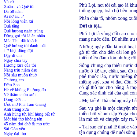
Vá cờ
Phú Lợi, nơi tôi cải tạo là k
Xuân...và Quê tôi
thông ọp ẹp, toàn bộ bên trong
Đã 50 năm
Ai nợ ai…?
Phân chia tổ, nhóm xong xuôi
Nỗi lòng viễn xứ
Đời tù tội...
Quà tặng
Quê hưong ngàn trùng
Phú Lợi là vùng đất cao cho 
Đừng gọi tôi là ân nhân
mang nước đến. Dĩ nhiên ưu ti
Mùa Thu đất khách
Quê hương tôi đánh mất
Những ngày đầu là một hoạt 
Từ biệt đồng đội
gò từ tôn cho đến cái lon g
Dậy đi em
thiếu điều đánh lộn nhưng rồ
Ngày chia tay
Sống chung chạ thiếu nước đ
Hương xưa của tôi
Nặng trĩu niềm dau
nước ở kẽ tay, chân, sau đó
Nổi sầu muôn thuở
phê thuốc lào, nước miếng ứ
Thương em…
miệng suýt xoa vì đau đớn. S
Đếm Sao…
có gì thô tục cho bằng là th
Hè về không Phượng đỏ
đang xác định cái của quí còn 
Về thăm chốn xưa
Dòng Đời …
- Mẹ kiếp! Thà chúng mày bắn 
Ước mơ Phá Tam Giang
Sau vụ ghẻ là một chuyện tức
Ánh trăng xưa
thiền bởi vì anh tập Yoga ch
Anh hùng tử, khí hùng bất tử
lần mò tới và chuyện xảy ra, 
Một bài thơ không tên
45 năm đợi chờ & mơ ước
- Tại sao cứ phải lệ thuộc v
Sài Gòn yêu
tận dụng chúng để nuôi sống b
Ngày đại thọ