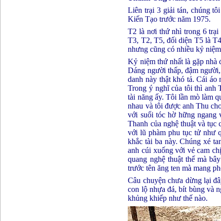
Liên trại 3 giải tán, chún
Kiến Tạo trước năm 1975.
T2 là nơi thứ nhì trong 6 trạ
T3, T2, T5, đối diện T5 là T4
nhưng cũng có nhiều kỷ niệm
Kỷ niệm thứ nhất là gặp nhà
Dáng người thấp, đậm người, 
danh này thật khó tả. Cái áo 
Trong ý nghĩ của tôi thì anh
tài năng ấy. Tôi lần mò làm qu
nhau và tôi được anh Thu cho
với suối tóc hờ hững ngang v
Thanh của nghệ thuật và tục 
với lũ phàm phu tục tử như q
khắc tài ba này. Chúng xé ta
anh cúi xuống với vẻ cam ch
quang nghệ thuật thế mà bây 
trước tên ăng ten mà mang ph
Câu chuyện chưa dừng lại đây
con lộ nhựa đá, bít bùng và n
khủng khiếp như thế nào.