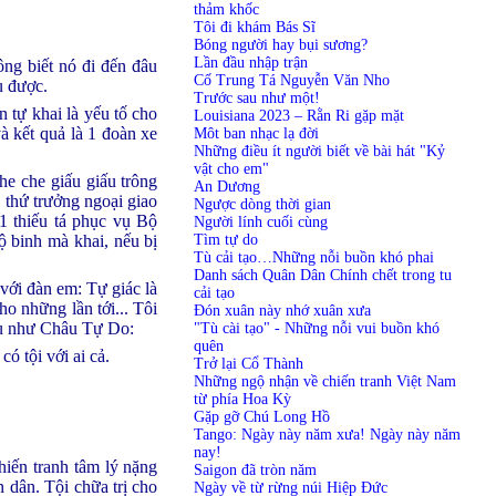
thảm khốc
Tôi đi khám Bás Sĩ
Bóng người hay bụi sương?
Lần đầu nhập trận
ông biết nó đi đến đâu
Cố Trung Tá Nguyễn Văn Nho
ụ được.
Trước sau như một!
n tự khai là yếu tố cho
Louisiana 2023 – Rằn Ri gặp mặt
và kết quả là 1 đoàn xe
Môt ban nhạc lạ đời
Những điều ít người biết về bài hát "Kỷ
vật cho em"
che che giấu giấu trông
An Dương
 thứ trưởng ngoại giao
Ngược dòng thời gian
1 thiếu tá phục vụ Bộ
Người lính cuối cùng
Tìm tự do
ộ binh mà khai, nếu bị
Tù cải tạo…Những nỗi buồn khó phai
Danh sách Quân Dân Chính chết trong tu
với đàn em: Tự giác là
cải tạo
ho những lần tới... Tôi
Đón xuân này nhớ xuân xưa
 dụ như Châu Tự Do:
"Tù cài tạo" - Những nỗi vui buồn khó
quên
ó tội với ai cả.
Trở lại Cổ Thành
Những ngộ nhận về chiến tranh Việt Nam
từ phía Hoa Kỳ
Gặp gỡ Chú Long Hồ
Tango: Ngày này năm xưa! Ngày này năm
nay!
hiến tranh tâm lý nặng
Saigon đã tròn năm
 dân. Tội chữa trị cho
Ngày về từ rừng núi Hiệp Đức