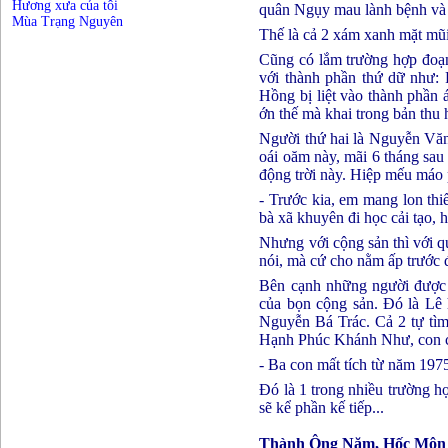
Hương xưa của tôi
quân Ngụy mau lành bệnh và t
Mùa Trạng Nguyên
Thế là cả 2 xám xanh mặt mũi
Cũng có lắm trường hợp đoạn
với thành phần thứ dữ như: 
Hồng bị liệt vào thành phần 
ớn thế mà khai trong bản thu 
Người thứ hai là Nguyễn Văn 
oái oăm này, mãi 6 tháng sau 
động trời này. Hiệp mếu máo 
- Trước kia, em mang lon th
bà xã khuyên đi học cải tạo, 
Nhưng với cộng sản thì với q
nói, mà cứ cho nằm ấp trước 
Bên cạnh những người được x
của bọn cộng sản. Đó là Lê 
Nguyễn Bá Trác. Cả 2 tự tìm
Hạnh Phúc Khánh Như, con c
- Ba con mất tích từ năm 197
Đó là 1 trong nhiều trường h
sẽ kể phần kế tiếp...
Thành Ông Năm, Hốc Môn 