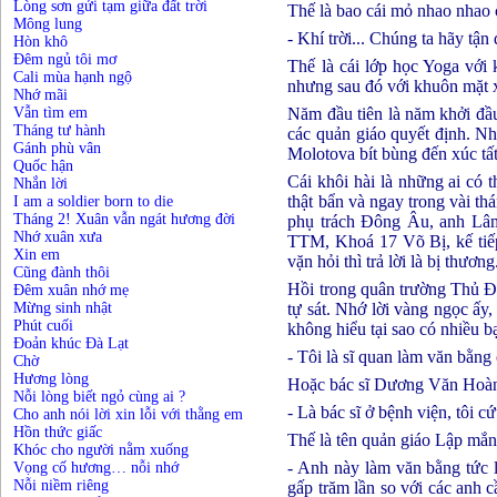
Lòng sơn gửi tạm giữa đất trời
Thế là bao cái mỏ nhao nhao 
Mông lung
- Khí trời... Chúng ta hãy tận
Hòn khô
Đêm ngủ tôi mơ
Thế là cái lớp học Yoga với 
Cali mùa hạnh ngộ
nhưng sau đó với khuôn mặt x
Nhớ mãi
Vẫn tìm em
Năm đầu tiên là năm khởi đầu 
Tháng tư hành
các quản giáo quyết định. Nhữ
Gánh phù vân
Molotova bít bùng đến xúc tất
Quốc hận
Cái khôi hài là những ai có t
Nhắn lời
thật bẩn và ngay trong vài t
I am a soldier born to die
Tháng 2! Xuân vẫn ngát hương đời
phụ trách Đông Âu, anh Lâm
Nhớ xuân xưa
TTM, Khoá 17 Võ Bị, kế tiếp 
Xin em
vặn hỏi thì trả lời là bị thương
Cũng đành thôi
Hồi trong quân trường Thủ Đứ
Đêm xuân nhớ mẹ
Mừng sinh nhật
tự sát. Nhớ lời vàng ngọc ấy, 
Phút cuối
không hiểu tại sao có nhiều 
Đoản khúc Đà Lạt
- Tôi là sĩ quan làm văn bằn
Chờ
Hương lòng
Hoặc bác sĩ Dương Văn Hoàn
Nỗi lòng biết ngỏ cùng ai ?
- Là bác sĩ ở bệnh viện, tôi 
Cho anh nói lời xin lỗi với thằng em
Hồn thức giấc
Thế là tên quản giáo Lập mắng
Khóc cho người nằm xuống
- Anh này làm văn bằng tức l
Vọng cố hương… nỗi nhớ
Nỗi niềm riêng
gấp trăm lần so với các anh 