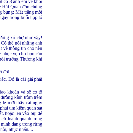
ất có 3 anh em về khối
y Hải Quân đón chúng
ng bụng: Mắt trắng môi
ngay trong buổi họp tổ
đường xó chợ như vậy!
. Có thể nói những anh
t về thông tin cho nên
ụy phục vụ cho bọn cán
hối trưởng Thượng khi
ớ đời.
ếc. Đó là cái giá phải
iao khoán và sẽ có tổ
à đường kính tròm trèm
g le mới thấy cái nguy
 phải tìm kiếm quan sát
ất, hoặc len vào bụi để
ra cứ loanh quanh trong
g mình đang trong rừng
hôi, nhục nhằn....