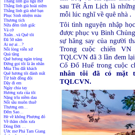
Thằng lính già ngủ mơ
sau Tết Âm Lịch là nhữn
Thằng lính già hoài niệm
Thằng lính già nhớ bạn
mỗi lúc nghĩ về quê nhà .
Phục Sinh nhiệm màu
Thương tích
Tôi tình nguyện nhập h
Nửa đêm tỉnh giấc
Vá cờ
được phục vụ Binh Chủng
Xuân...và Quê tôi
sự hăng say của người th
Đã 50 năm
Ai nợ ai…?
Trong cuộc chiến VN
Nỗi lòng viễn xứ
Quà tặng
TQLCVN đã 3 lần đem lại s
Quê hưong ngàn trùng
Cố Đố Huế trong cuộc 
Đừng gọi tôi là ân nhân
Mùa Thu đất khách
nhân tôi đã có mặt t
Quê hương tôi đánh mất
Từ biệt đồng đội
TQLCVN.
Dậy đi em
Ngày chia tay
Hương xưa của tôi
Nặng trĩu niềm dau
Nổi sầu muôn thuở
Thương em…
Đếm Sao…
Hè về không Phượng đỏ
Về thăm chốn xưa
Dòng Đời …
Ước mơ Phá Tam Giang