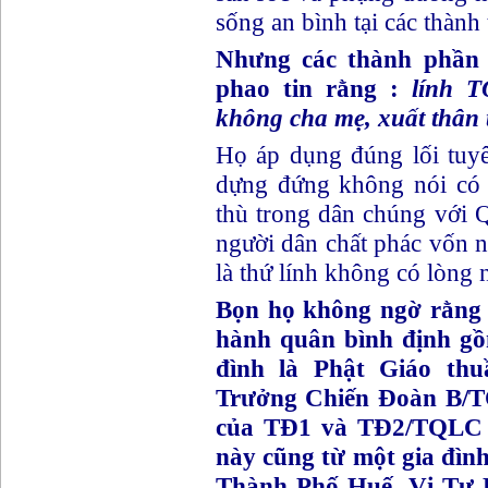
sống an bình tại các thành
Nhưng các thành phần 
phao tin rằng :
lính T
không cha mẹ, xuất thân 
Họ áp dụng đúng lối tuy
dựng đứng không nói có
thù trong dân chúng với 
người dân chất phác vốn
là thứ lính không có lòng 
Bọn họ không ngờ rằng
hành quân bình định gồ
đình là Phật Giáo th
Trưởng Chiến Đoàn B/T
của TĐ1 và TĐ2/TQLC và
này cũng từ một gia đình
Thành Phố Huế. Vị Tư L