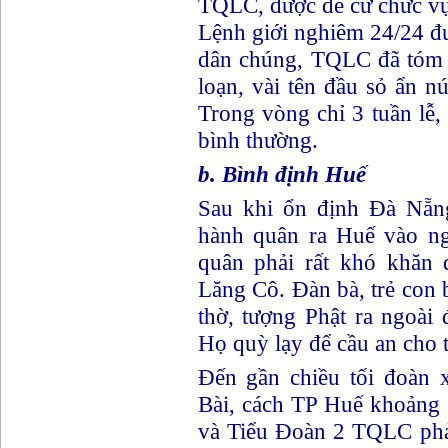
TQLC, được đề cử chức v
Lệnh giới nghiêm 24/24 đư
dân chúng, TQLC đã tóm 
loạn, vài tên đầu sỏ ẩn 
Trong vòng chỉ 3 tuần lễ,
bình thường.
b. Bình định Huế
Sau khi ổn định Đà Nẵn
hành quân ra Huế vào n
quân phải rất khó khăn 
Lăng Cô. Đàn bà, trẻ con 
thờ, tượng Phật ra ngoài
Họ quỳ lạy để cầu an cho 
Đến gần chiều tối đoàn 
Bài, cách TP Huế khoảng
và Tiểu Đoàn 2 TQLC phải