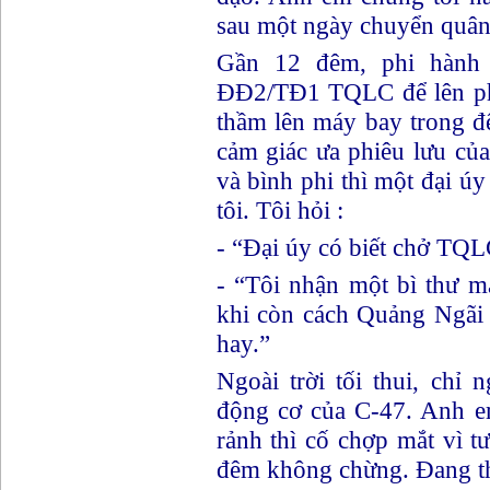
sau một ngày chuyển quân
Gần 12 đêm, phi hành 
ĐĐ2/TĐ1 TQLC để lên ph
thầm lên máy bay trong đ
cảm giác ưa phiêu lưu của 
và bình phi thì một đại 
tôi. Tôi hỏi :
- “Đại úy có biết chở TQL
- “Tôi nhận một bì thư 
khi còn cách Quảng Ngãi 
hay.”
Ngoài trời tối thui, chỉ 
động cơ của C-47. Anh em
rảnh thì cố chợp mắt vì t
đêm không chừng. Đang th