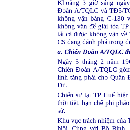
Khoảng 3 giờ sáng ngà
Đoàn A/TQLC và TĐ5/TQL
không vận bằng C-130 
không vận để giải tỏa TP
tất cả được không vận về
CS đang đánh phá trong đ
a. Chiến Đoàn A/TQLC th
Ngày 5 tháng 2 năm 196
Chiến Đoàn A/TQLC gồ
lịnh tăng phái cho Quân 
Dù.
Chiến sự tại TP Huế hiện
thời tiết, hạn chế phi pháo
sử.
Khu vực trách nhiệm củ
Nội. Cùng với Bộ Binh,