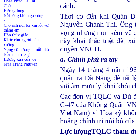
Đoản khúc Đà Lạt
cánh.
Chờ
Hương lòng
Thời cơ đến khi Quân Đ
Nỗi lòng biết ngỏ cùng ai
?
Nguyễn Chánh Thi. Ông t
Cho anh nói lời xin lỗi với
thằng em
vọng nhưng non kém về chí
Hồn thức giấc
này khai thác triệt để, x
Khóc cho người nằm
xuống
quyền VNCH.
Vọng cố hương… nỗi nhớ
Nỗi niềm riêng
a. Chính phủ ra tay
Hương xưa của tôi
Mùa Trạng Nguyên
Ngày 14 tháng 4 năm 196
quân ra Đà Nẳng để tái l
với âm mưu ly khai khỏi c
Các đơn vị TQLC và Dù đ
C-47 của Không Quân VN
Viet Nam) vì Hoa kỳ khô
hoảng chính trị nội bộ củ
Lực lượngTQLC tham dự