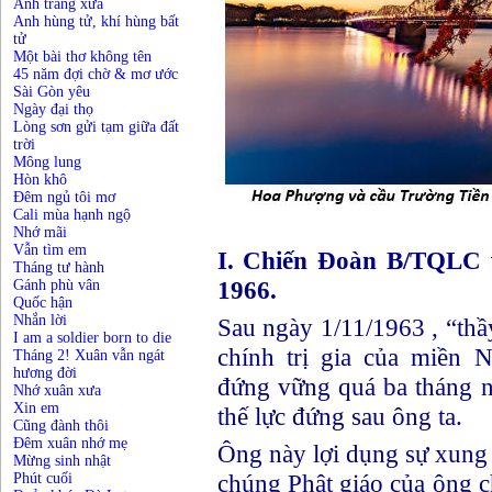
Ánh trăng xưa
Anh hùng tử, khí hùng bất
tử
Một bài thơ không tên
45 năm đợi chờ & mơ ước
Sài Gòn yêu
Ngày đại thọ
Lòng sơn gửi tạm giữa đất
trời
Mông lung
Hòn khô
Đêm ngủ tôi mơ
Cali mùa hạnh ngộ
Nhớ mãi
Vẫn tìm em
I. Chiến Đoàn B/TQLC 
Tháng tư hành
1966.
Gánh phù vân
Quốc hận
Nhắn lời
Sau ngày 1/11/1963 , “th
I am a soldier born to die
chính trị gia của miền
Tháng 2! Xuân vẫn ngát
hương đời
đứng vững quá ba tháng n
Nhớ xuân xưa
Xin em
thế lực đứng sau ông ta.
Cũng đành thôi
Đêm xuân nhớ mẹ
Ông này lợi dụng sự xung 
Mừng sinh nhật
chúng Phật giáo của ông 
Phút cuối