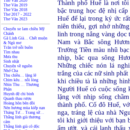
Thơ Văn 2020
Thành phố Huế là nơi tôi 
Thơ Văn 2019
bậc trung học đệ nhị cấ
Thơ Văn 2018
Thơ 2017 - 2022
Huế để lại trong ký ức r
Thơ Văn 2023
niên thiếu, gợi nhớ nhữn
Chuyến xe lam chiều Mỹ
linh trong nắng vàng dọc
Chánh
Gã Lính Già… Chết muộn
Nam và Bắc sông Hươn
& Ngủ mơ
Trăn trở nỗi buồn
Trường Tiền màu nhũ bạc 
Tìm nhau
nhịp, bắc qua sông Hươ
Mưa thu
Sinh nhật
Những chiếc nón lá nghi
Chuyện về nguồn
Nhớ Cha
trắng của các nữ sinh phấ
Thu chiều… lặng lẽ
khi chiều tà là những hìn
Chim kêu… nỗi lòng
Nhìn Thu … Thương
Người Huế có cuộc sống kh
Phận
Huynh đệ chi binh
lặng với nhịp sống chầ
Quanh thau rượu
thành phố. Cố đô Huế, vớ
Hoàng hôn bên đồi
Nén hương mùa kiếp nạn
nga, tráng lệ của nhà Ng
Tháng Tư… Trang sử…
Thằng lính già thương
tôi khi giới thiệu với bạn
cảm
Thằng lính già cô độc
ẩm ướt, và cái lạnh thấ