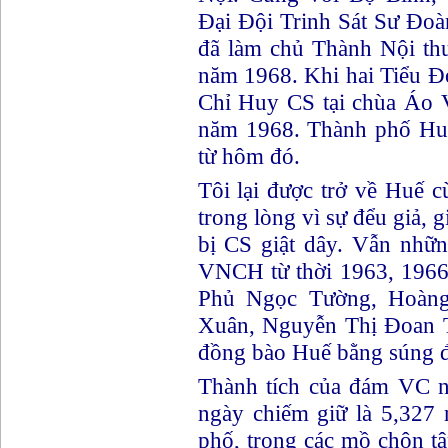
Đại Đội Trinh Sát Sư Đo
đã làm chủ Thành Nội th
năm 1968. Khi hai Tiểu 
Chỉ Huy CS tại chùa Áo 
năm 1968. Thành phố Huế
từ hôm đó.
Tôi lại được trở về Huế 
trong lòng vì sự đểu giả, g
bị CS giật dây. Vẫn nhữn
VNCH từ thời 1963, 1966
Phủ Ngọc Tường, Hoàn
Xuân, Nguyễn Thị Đoan Tr
đồng bào Huế bằng súng đạ
Thành tích của đám VC n
ngày chiếm giữ là 5,327 n
phố, trong các mồ chôn tậ