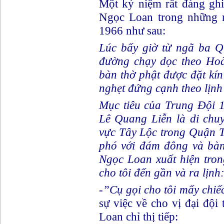
Một kỷ niệm rất đáng gh
Ngọc Loan trong những 
1966 như sau:
Lúc bấy giờ từ ngã ba Q
đường chạy dọc theo Ho
bàn thờ phật được đặt kín
nghẹt đứng cạnh theo lịnh
Mục tiêu của Trung Đội
Lê Quang Liễn là di chu
vực Tây Lộc trong Quận T
phó với đám đông và bàn
Ngọc Loan xuất hiện tro
cho tôi đến gần và ra lịnh
-”Cụ gọi cho tôi mấy ch
sự việc về cho vị đại độ
Loan chỉ thị tiếp: