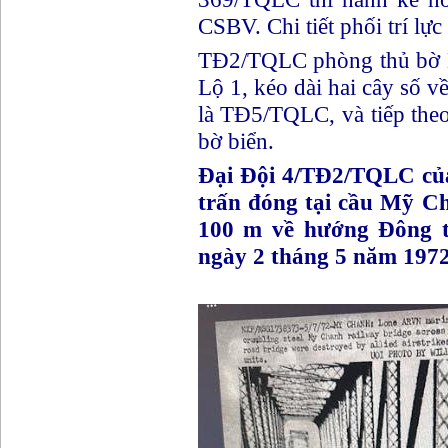
CSBV. Chi tiết phối trí lực
TĐ2/TQLC phòng thủ bờ 
Lộ 1, kéo dài hai cây số v
là TĐ5/TQLC, và tiếp the
bờ biển.
Đại Đội 4/TĐ2/TQLC của 
trấn đóng tại cầu Mỹ C
100 m về hướng Đông t
ngày 2 tháng 5 năm 1972