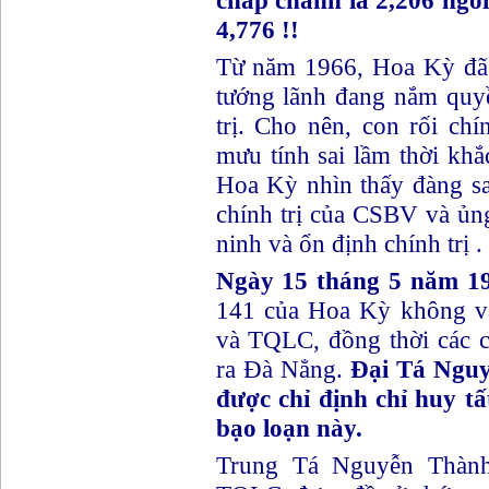
chấp chánh là 2,206 ngô
4,776 !!
Từ năm 1966, Hoa Kỳ đã c
tướng lãnh đang nắm quyề
trị. Cho nên, con rối ch
mưu tính sai lầm thời kh
Hoa Kỳ nhìn thấy đàng s
chính trị của CSBV và ủng
ninh và ổn định chính trị .
Ngày 15 tháng 5 năm 1
141 của Hoa Kỳ không vậ
và TQLC, đồng thời các c
ra Đà Nẳng.
Đại Tá Ngu
được chỉ định chỉ huy tấ
bạo loạn này.
Trung Tá Nguyễn Thàn