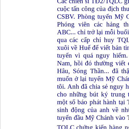
Các chiến sĩ TĐ2/TQLC giữ
cuộc tấn công của địch t
CSBV. Phòng tuyến Mỹ C
Phóng viên các hảng t
ABC... chỉ trở lại mỗi buổi
qua các cấp chỉ huy T
xuôi về Huế để viết bản t
tuyến vì quá nguy hiểm.
Nam, hồi đó thường viết
Hâu, Sóng Thần... đã th
muốn ở lại tuyến Mỹ Chá
tôi. Anh đã chia sẻ nguy
cho những bút ký trung t
một số báo phát hành tạ
sinh động của anh về nhữ
tuyến đầu Mỹ Chánh vào 
TQLC chứng kiến hàng ng