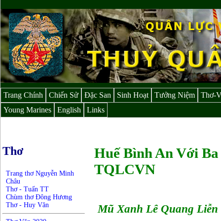
Trang Chính
Chiến Sử
Đặc San
Sinh Hoạt
Tưởng Niệm
Thơ-
Young Marines
English
Links
Thơ
Huế Bình An Với B
TQLCVN
Trang thơ Nguyễn Minh
Châu
Thơ - Tuấn TT
Chùm thơ Đông Hương
Thơ - Huy Văn
Mũ Xanh Lê Quang Liễn