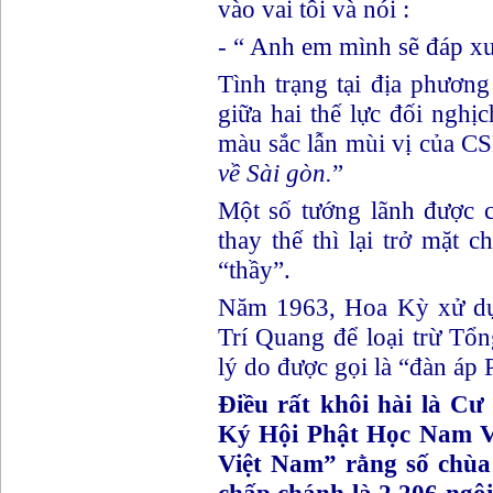
vào vai tôi và nói :
- “ Anh em mình sẽ đáp x
Tình trạng tại địa phươn
giữa hai thế lực đối nghị
màu sắc lẫn mùi vị của C
về Sài gòn.
”
Một số tướng lãnh được 
thay thế thì lại trở mặt c
“thầy”.
Năm 1963, Hoa Kỳ xử dụ
Trí Quang để loại trừ T
lý do được gọi là “đàn áp 
Điều rất khôi hài là C
Ký Hội Phật Học Nam Việ
Việt Nam” rằng số chùa