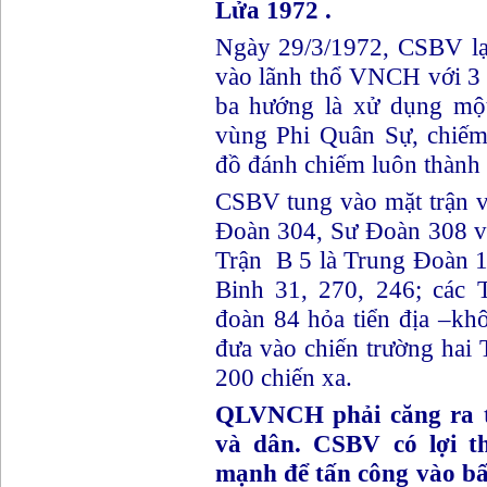
Lửa 1972 .
Ngày 29/3/1972, CSBV lạ
vào lãnh thổ VNCH với 3 
ba hướng là xử dụng một
vùng Phi Quân Sự, chiếm
đồ đánh chiếm luôn thành
CSBV tung vào mặt trận 
Đoàn 304, Sư Đoàn 308 và
Trận B 5 là Trung Đoàn 
Binh 31, 270, 246; các 
đoàn 84 hỏa tiển địa –kh
đưa vào chiến trường hai
200 chiến xa.
QLVNCH phải căng ra tr
và dân. CSBV có lợi t
mạnh để tấn công vào bấ