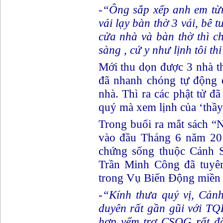
-“Ông sắp xếp anh em từ
vái lạy bàn thờ 3 vái, bê 
cửa nhà và bàn thờ thì c
sàng , cứ y như lịnh tôi th
Mới thu dọn được 3 nhà thì
đã nhanh chóng tự động 
nhà. Thì ra các phật tử đã
quý mà xem lịnh của ‘thầy 
Trong buổi ra mắt sách 
vào đầu Tháng 6 năm 201
chứng sống thuộc Cảnh 
Trần Minh Công đã tuy
trong Vụ Biến Động miền
-“Kính thưa quý vị, Cảnh
duyên rất gần gũi với T
hợp yểm trợ CSQG rất đ