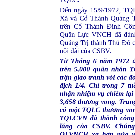
Đến ngày 15/9/1972, TQ
Xã và Cổ Thành Quảng T
trên Cổ Thành Đinh Côn
Quân Lực VNCH đã đánh
Quảng Trị thành Thủ Đô 
nối dài của CSBV.
Từ Tháng 6 năm 1972 đ
trên 5,000 quân nhân 
trận giao tranh với các đ
địch 1/4. Chỉ trong 7 t
nhận nhiệm vụ chiếm lại
3,658 thương vong. Trun
có một TQLC thương von
TQLCVN đã thành công t
lăng của CSBV. Chún
QLVNCH xa hơn nữa v