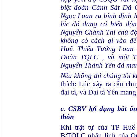
biệt đoàn Cảnh Sát Dã
Ngọc Loan ra bình định l
lúc đó đang có biến đô
Nguyễn Chánh Thi chủ độ
không có cách gì vào đê
Huế. Thiếu Tướng Loan có 
Đoàn TQLC , và một Ti
Nguyễn Thành Yên đã mang 
Nếu không thì chúng tôi k
thích: Lúc xảy ra câu c
đại tá, và Đại tá Yên mang 
c. CSBV lợi dụng bất ổn
thôn
Khi trật tự của TP Huế
B/TQLC nhận lịnh của Q