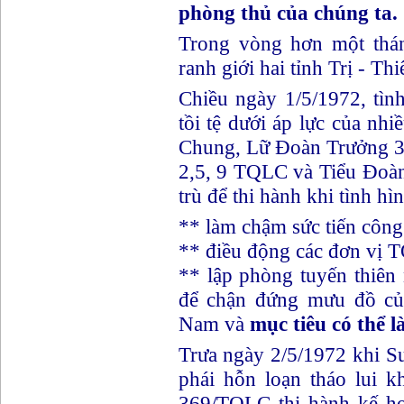
phòng thủ của chúng ta.
Trong vòng hơn một thá
ranh giới hai tỉnh Trị - Thi
Chiều ngày 1/5/1972, tìn
tồi tệ dưới áp lực của nh
Chung, Lữ Đoàn Trưởng 3
2,5, 9 TQLC và Tiểu Đoàn
trù để thi hành khi tình h
** làm chậm sức tiến công
** điều động các đơn vị 
** lập phòng tuyến thiê
để chận đứng mưu đồ của
Nam và
mục tiêu có thể 
Trưa ngày 2/5/1972 khi S
phái hỗn loạn tháo lui 
369/TQLC thi hành kế h