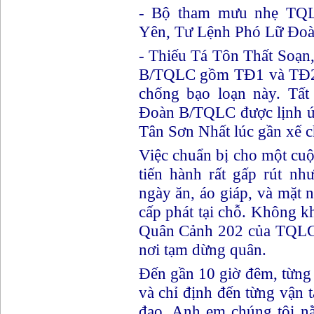
- Bộ tham mưu nhẹ TQ
Yên, Tư Lệnh Phó Lữ Đoà
- Thiếu Tá Tôn Thất Soạ
B/TQLC gồm TĐ1 và TĐ2
chống bạo loạn này. Tất
Đoàn B/TQLC được lịnh ứn
Tân Sơn Nhất lúc gần xế c
Việc chuẩn bị cho một cuộ
tiến hành rất gấp rút nh
ngày ăn, áo giáp, và mặt 
cấp phát tại chỗ. Không kh
Quân Cảnh 202 của TQLC 
nơi tạm dừng quân.
Đến gần 10 giờ đêm, từn
và chỉ định đến từng vận 
đạo. Anh em chúng tôi n