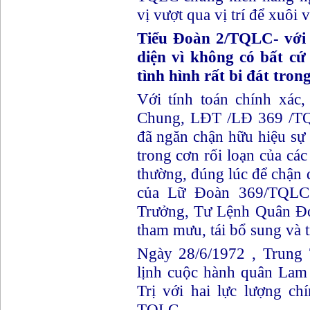
vị vượt qua vị trí để xuôi
Tiểu Đoàn 2/TQLC- với 
diện vì không có bất c
tình hình rất bi đát trong
Với tính toán chính xác
Chung, LĐT /LĐ 369 /
đã ngăn chận hữu hiệu s
trong cơn rối loạn của cá
thường, đúng lúc để chận 
của Lữ Đoàn 369/TQL
Trưởng, Tư Lệnh Quân Đoà
tham mưu, tái bổ sung và t
Ngày 28/6/1972 , Trung
lịnh cuộc hành quân Lam
Trị với hai lực lượng c
TQLC.