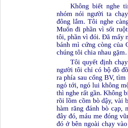
Không biết nghe t
nhóm nói người ta chạ
đông lắm. Tôi nghe càn
Muốn đi phần vì sốt ru
tôi, phần vì đói. Đã mấy
bánh mì cứng còng của C
chúng tôi chia nhau gặ
Tôi quyết định chạy
người tôi chỉ có bộ đồ đ
ra phía sau cổng BV, tìm
ngó tới, ngó lui không m
thì nghe rất gần. Không b
rồi lồm cồm bò dậy, vài b
hàm răng đánh bò cạp, 
đây đó, máu me đóng vũn
đó ở bên ngoài chạy vào 