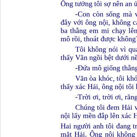
Ông tưởng tôi sợ nên an ủ
-
C
on còn sống mà v
đây với ông nội, không 
ba thằng em mi chạy lên
mô rồi, thoát được không
Tôi không nói vì qu
thấy Văn ngồi bệt dưới n
-
Đ
ứa mô giống thằn
Văn òa khóc, tôi khó
thấy xác Hải
,
ông nội tôi
-
T
rời ơi, trời ơi, r
Chúng tôi đem Hải v
nội lấy mền đắp lên xác H
Hai người anh tôi đang t
mặt Hải. Ông nội không 