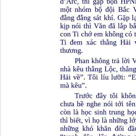
d’Arc, thì gặp bọn HPNP
một nhóm bộ đội Bắc V
đằng đằng sát khí. Gặp l
kịp nói thì Văn đã lắp b
con Ti chớ em không có 
Ti đem xác thằng Hải v
thương
.
Phan không trả lời V
nhà kêu thằng Lộc, thằn
Hải về
”
. Tôi líu lưỡi
: “E
mà kêu
”
.
Trước đây tôi khô
chưa hề nghe nói tới tê
còn là học sinh trung họ
thì biết, vì họ là những l
những khó khăn đối đầ