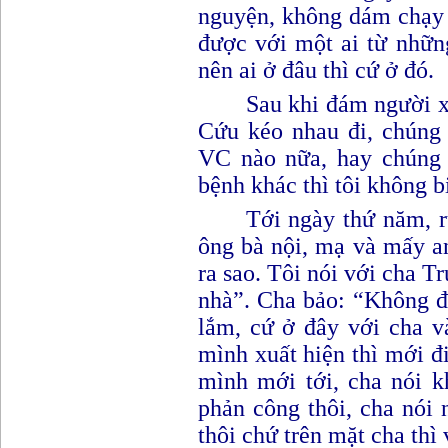
nguyện, không dám chạy 
được với một ai từ nhữn
nên ai ở đâu thì cứ ở đó.
Sau khi đám người x
Cứu kéo nhau đi
,
chúng 
VC nào nữa, hay chúng đ
bệnh khác thì tôi không bi
Tới ngày thứ năm, r
ông bà nội, mạ và mấy a
ra sao. Tôi nói với cha T
nhà
”
. Cha bảo
: “K
hông đ
lắm, cứ ở đây với cha v
mình xuất hiện thì mới đ
mình mới tới, cha nói 
phản công thôi, cha nói 
thôi chứ trên mặt cha thì 