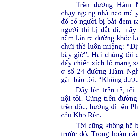
Trên đường Hàm 
chạy ngang nhà nào mà y 
đó có người bị bắt đem ra
người thì bị dắt đi, mấ
nằm lăn ra đường khóc la
chửi thề luôn miệng
: “Đị
bây giờ
”.
Hai chúng tôi 
đẩy chiếc xích lô mang xá
ở số 24 đường Hàm Ngh
gần bảo tôi
: “K
hông được
Đẩy lên trên tê, tô
nội tôi. Cũng trên đườn
trên dốc, hướng đi lên P
cầu Kho Rèn.
Tôi cũng không hề 
trước đó. Trong hoàn cản