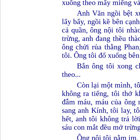
xuống theo mấy miếng vá
Anh Văn ngồi bệt xu
lẩy bẩy, ngồi kề bên cạn
cả quần, ông nội tôi nhà
trừng, anh đang thều thà
ông chửi rủa thằng Phan
tôi. Ông tôi đổ xuống bê
Bắn ông tôi xong c
theo
..
.
Còn lại một mình, tô
không ra tiếng, tôi thở k
đẫm máu, máu của ông nộ
sang anh Kính, tôi lay, tô
hết, anh tôi không trả lờ
sáu con mắt đều mở trừn
Ô
ng nội tôi nằm im,