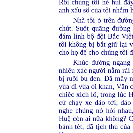
Rồi chúng tôi hè hụi đẩ
anh xấu số của tôi nhắm 
Nhà tôi ở trên đườ
chút. Suốt quãng đường 
đám lính bộ đội Bắc Việ
tôi không bị bắt giữ lại
cho họ để cho chúng tôi đ
Khúc đường ngang 
nhiều xác người nằm r
ả
i
bị ruồi bu đen. Đã mấy n
vừa đi vừa ói khan
,
Văn c
chiếc xích lô, trong lúc
cứ chạy xe đảo tới, đảo
nghe chúng nó hỏi nhau
Huệ còn ai nữa không? C
bánh tét, đã tịch thu củ