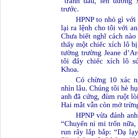
“tranh dấu, lên đường
trước.
HPNP to nhỏ gì với
lại ra lệnh cho tôi với 
Chưa biết nghĩ cách nào
thấy một chiếc xích lô b
tường trường Jeane d’Ar
tôi đẩy chiếc xích lô 
K
hoa.
Có chừng 10 xác n
nhìn lâu. Chúng tôi hè hụ
anh đã cứng
, đ
ùm ruột lò
Hai mắt vẫn còn mở trừng
HPNP vừa đánh anh
“
Chuyến ni mi trốn nữa, 
run rẩy lắp bắp
: “D
ạ lạ