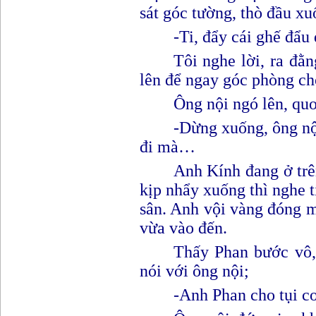
sát góc tường, thò đầu x
-Ti, đẩy cái ghế đẩu
Tôi nghe lời
,
ra đằn
lên để ngay góc phòng c
Ông nội ngó lên, quơ
-
D
ừng xuống, ông nộ
đi mà…
Anh Kính đang ở trê
kịp nhẩy xuống thì nghe t
sân. Anh vội vàng đóng 
vừa vào đến.
Thấy Phan bước vô,
nói với ông nội
;
-
A
nh Phan cho tụi c