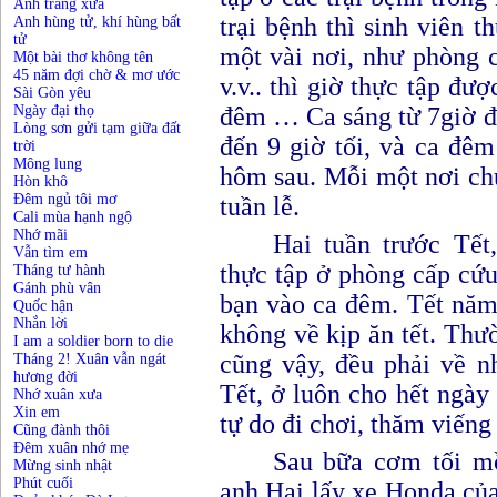
Ánh trăng xưa
trại bệnh
thì
sinh viên th
Anh hùng tử, khí hùng bất
tử
một vài nơi, như phòng 
Một bài thơ không tên
45 năm đợi chờ & mơ ước
v.v..
thì giờ thực tập đượ
Sài Gòn yêu
Ngày đại thọ
đêm … Ca sáng từ 7giờ đế
Lòng sơn gửi tạm giữa đất
đến 9 giờ tối, và ca đêm
trời
Mông lung
hôm sau.
Mỗi một nơi chú
Hòn khô
Đêm ngủ tôi mơ
tuần lễ.
Cali mùa hạnh ngộ
Nhớ mãi
Hai tuần trước
T
ết
Vẫn tìm em
thực tập ở phòng cấp cứu
Tháng tư hành
Gánh phù vân
bạn vào ca đêm. Tết năm
Quốc hận
Nhắn lời
không về kịp ăn tết. Th
I am a soldier born to die
cũng vậy, đều phải về n
Tháng 2! Xuân vẫn ngát
hương đời
T
ết, ở luôn cho hết ngà
Nhớ xuân xưa
Xin em
tự do đi chơi, thăm viến
Cũng đành thôi
Đêm xuân nhớ mẹ
Sau bữa cơm tối 
Mừng sinh nhật
Phút cuối
anh Hai lấy xe Honda của