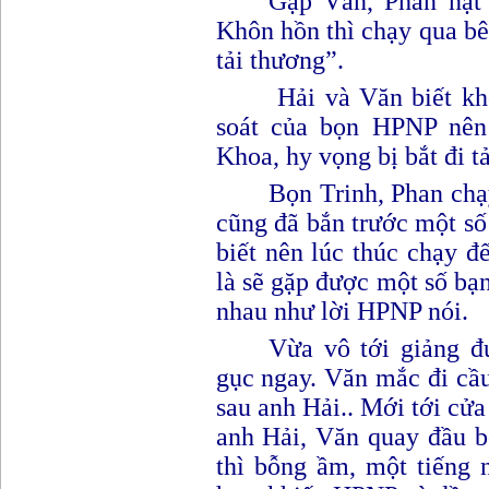
Gặp Văn, Phan nạt
Khôn hồn thì chạy qua bê
tải thương”
.
Hải và Văn biết kh
soát của bọn HPNP nên
Khoa, hy vọng bị bắt đi t
Bọn Trinh, Phan chạ
cũng đã bắn trước một số
biết nên lúc thúc chạy đ
là sẽ gặp được một số bạn
nhau như lời HPNP nói.
Vừa vô tới giảng đ
gục ngay. Văn mắc đi cầ
sau anh Hải.. Mới tới cửa 
anh Hải, Văn quay đầu b
thì bỗng ầm, một tiếng 