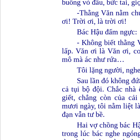
buồng vò đầu, bức tai, gi
-T
hằng Văn nằm chu
ơi! Trời ơi, là trời ơi
!
B
ác Hậu đấm ngực
:
- K
hông biết thằng 
lấp. Văn ơi là Văn ơi, co
mô mà ác như rứa…
Tôi lặng người, ngh
Sau lần đó không đứa
cả tụi bộ đội. Chắc nhà
giết, chẳng còn của cả
mươi ngày, tôi nằm liệt l
đạn vẫn tư bề.
Hai vợ chồng bác H
trong lúc bác nghe ngón