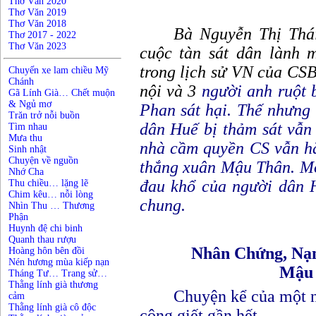
Thơ Văn 2020
Thơ Văn 2019
Thơ Văn 2018
Bà Nguyễn Thị Thá
Thơ 2017 - 2022
Thơ Văn 2023
cuộc tàn sát dân lành 
trong lịch sử VN của CS
Chuyến xe lam chiều Mỹ
Chánh
nội và 3
người anh ruột 
Gã Lính Già… Chết muộn
& Ngủ mơ
Phan sát hại. Thế nhưng
Trăn trở nỗi buồn
dân Huế bị thảm sát vẫn
Tìm nhau
Mưa thu
nhà cầm quyền CS vẫn h
Sinh nhật
Chuyện về nguồn
thắng xuân Mậu Thân. Mở
Nhớ Cha
đau khổ của người dân H
Thu chiều… lặng lẽ
Chim kêu… nỗi lòng
chung.
Nhìn Thu … Thương
Phận
*
Huynh đệ chi binh
Quanh thau rượu
Nhân Chứng, Nạ
Hoàng hôn bên đồi
Nén hương mùa kiếp nạn
Mậu
Tháng Tư… Trang sử…
Thằng lính già thương
Chuyện kể của một ng
cảm
Thằng lính già cô độc
cộng giết gần hết.