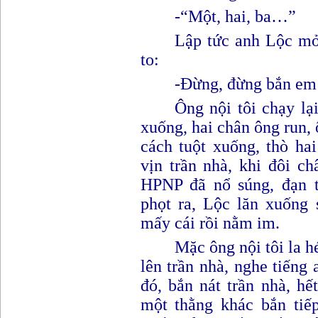
-
“
Một, hai, ba…
”
Lập tức anh Lộc mở
to
:
-
Đ
ừng, đừng bắn em 
Ông nội tôi chạy lạ
xuống, hai chân ông run, 
cách tuột xuống, thò ha
vịn trần nhà, khi đôi c
HPNP đã nổ súng, đạn t
phọt ra, Lộc lăn xuống 
mấy cái rồi nằm im.
Mặc ông nội tôi la h
lên trần nhà, nghe tiếng 
đó, bắn nát trần nhà, h
một thằng khác bắn tiếp