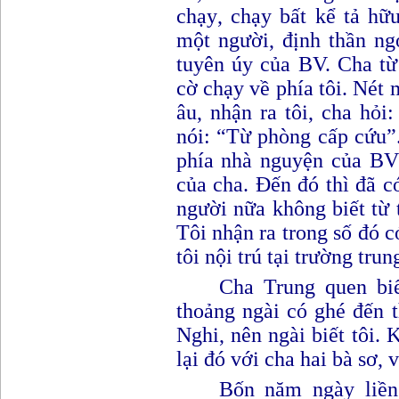
chạy
, c
hạy bất kể tả hữ
một người, định thần ng
tuyên úy của BV. Cha từ
cờ chạy về phía tôi. Nét 
âu, nhận ra tôi, cha hỏi
:
nói
:
“
T
ừ phòng cấp cứu”.
phía nhà nguyện của BV
của cha. Đến đó thì đã c
người nữa không biết từ 
Tôi nhận ra trong số đó c
tôi nội trú tại trường tru
Cha Trung quen biế
thoảng ngài có ghé đến
Nghi, nên ngài biết tôi. 
lại đó với cha hai bà sơ,
Bốn năm ngày liền 