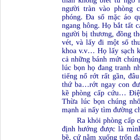
thần không biết từ ngõ
người tràn vào phòng c
phóng. Đa số mặc áo qu
ngang hông. Họ bắt tất 
người bị thương, đồng th
vét, và lấy đi một số t
khoa v.v… Họ lấy sạch k
cả những bánh mứt chúng
lúc bọn họ đang tranh nh
tiếng nổ rớt rất gần, đâu
thứ ba…rớt ngay con đư
kề phòng cấp cứu… Điện
Thừa lúc bọn chúng nhố
mạnh ai nấy tìm đường ch
Ra khỏi phòng cấp 
định hướng được là mình
bề, cứ nằm xuống trốn đạ