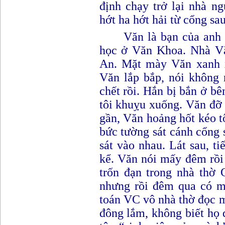
định chạy trở lại nhà n
hớt ha hớt hải từ cổng sa
Văn là bạn của anh 
học ở Văn Khoa. Nhà Vă
An. Mặt mày Văn xanh x
Văn lắp bắp, nói không 
chết rồi. Hắn bị bắn ở b
tôi khuỵu xuống. Văn đỡ t
g
ầ
n
,
Văn hoảng hốt kéo tô
bức tường sát cánh cổng 
sát vào nhau. Lát sau, t
kể. Văn nói mấy đêm rồi
trốn đạn trong nhà thờ
nhưng rồi đêm qua có m
toán VC vô nhà thờ đọc m
đông lắm, không biết họ