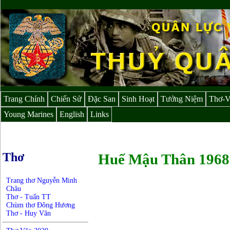
Trang Chính
Chiến Sử
Đặc San
Sinh Hoạt
Tưởng Niệm
Thơ-
Young Marines
English
Links
Thơ
Huế Mậu Thân 1968
Trang thơ Nguyễn Minh
Châu
Thơ - Tuấn TT
Chùm thơ Đông Hương
Thơ - Huy Văn