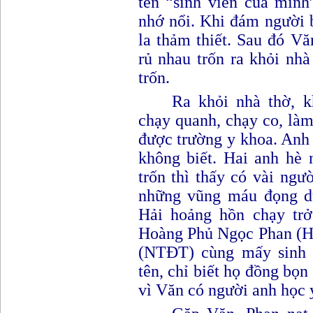
tên “sinh viên của mình
nhớ nổi. Khi đám người b
la thảm thiết. Sau đó V
rủ nhau trốn ra khỏi nh
trốn.
Ra khỏi nhà thờ, kh
chạy quanh, chạy co, làm
được trường y khoa. Anh
không biết. Hai anh hè 
trốn thì thấy có vài ngư
những vũng máu đọng dư
Hải hoảng hồn chạy trở
Hoàng Phủ Ngọc Phan (H
(NTĐT) cùng mấy sinh 
tên, chỉ biết họ đồng bọ
vì Văn có người anh học 