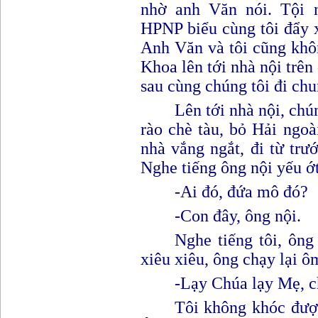
nhờ anh Văn nói. Tội 
HPNP biểu cùng tôi đẩy x
Anh Văn và tôi cũng khô
Khoa lên tới nhà nội tr
sau cùng chúng tôi đi ch
Lên tới nhà nội, chú
rào chè tàu, bỏ Hải ngoà
nhà vắng ngắt, đi từ trư
Nghe tiếng ông nội yếu ớ
-
A
i đó, đứa mô đó?
-
Con đây, ông nội.
Nghe tiếng tôi, ông
xiêu xiêu, ông chạy lại ô
-
L
ạy Chúa lạy Mẹ
,
c
Tôi không khóc được