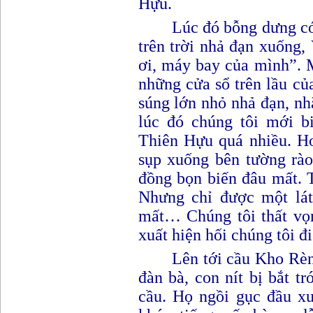
Hựu.
Lúc đó bỗng dưng có
trên trời nhả đạn xuống, 
ơi, máy bay của mình
”
. 
những cửa sổ trên lầu c
súng lớn nhỏ nhả đạn, nh
lúc đó chúng tôi mới b
Thiên Hựu quá nhiều. Ho
sụp xuống bên tường rào
đồng bọn biến đâu mất. T
Nhưng chỉ được một lát,
mất… Chúng tôi thất vọn
xuất hiện hối chúng tôi đi
Lên tới cầu Kho Rèn
đàn bà, con nít bị bắt t
cầu. Họ ngồi gục đầu xu