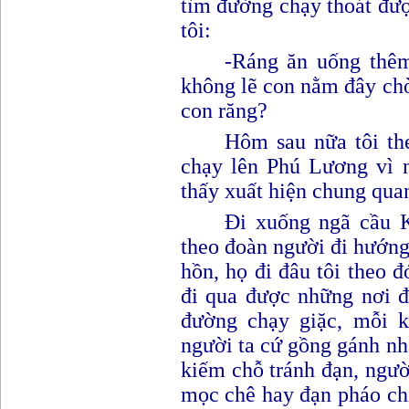
tìm đường chạy thoát đư
tôi
:
-
R
áng ăn uống thê
không lẽ con nằm đây ch
con răng?
Hôm sau nữa tôi th
chạy lên Phú Lương vì n
thấy xuất hiện chung quan
Đi xuống ngã cầu K
theo đoàn người đi hướng
hồn, họ đi đâu tôi theo 
đi qua được những nơi đâ
đường chạy giặc, mỗi 
người ta cứ gồng gánh nh
kiếm chỗ tránh đạn, ngườ
mọc chê hay đạn pháo ch