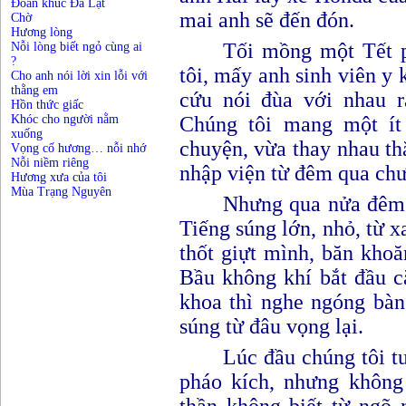
Đoản khúc Đà Lạt
mai anh sẽ đến đón.
Chờ
Hương lòng
Tối mồng một
T
ết 
Nỗi lòng biết ngỏ cùng ai
?
tôi, mấy anh sinh viên y
Cho anh nói lời xin lỗi với
thằng em
cứu nói đùa với nhau 
Hồn thức giấc
Khóc cho người nằm
Chúng tôi mang một ít
xuống
chuyện, vừa thay nhau t
Vọng cố hương… nỗi nhớ
Nỗi niềm riêng
nhập viện từ đêm qua chư
Hương xưa của tôi
Mùa Trạng Nguyên
Nhưng qua n
ử
a đêm 
Tiếng súng lớn, nhỏ, từ x
thốt giựt mình, băn kho
Bầu không khí bắt đầu c
khoa thì nghe ngóng bàn
súng từ đâu vọng lại
.
Lúc đầu chúng tôi t
pháo kích, nhưng không 