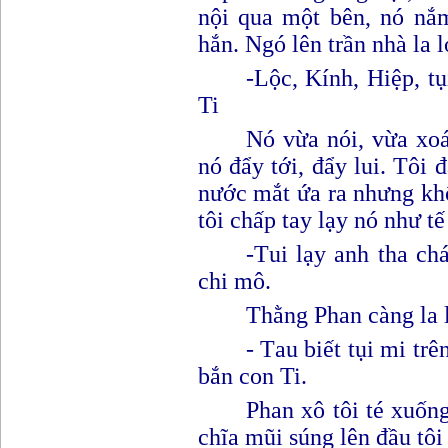
nội qua một bên, nó nắm
hắn. Ngó lên trần nhà la 
-Lộc, Kính, Hiệp, t
Ti
Nó vừa nói, vừa xoá
nó đẩy tới, đẩy lui. Tôi đ
nước mắt ứa ra nhưng kh
tôi chấp tay lạy nó như tế
-T
ui lạy anh tha chá
chi mô.
Thằng Phan càng la 
- T
au biết tụi mi trê
bắn con Ti.
Phan xô tôi té xuống
c
hĩa mũi súng lên đầu tôi