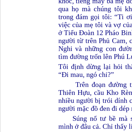
khóc, tiếng mấy bà mẹ d
qua họ mà chúng tôi kh
trong đám gọi tôi
: “
Ti ơ
việc của mẹ tôi và vợ củ
ở
T
iểu
Đ
oàn 12 Pháo Bin
người từ trên Phủ Cam,
Nghi và những con đườ
tìm đường trốn lên Phú Lư
Tôi định dừng lại hỏi t
“
Đ
i mau
,
ngó chi
?
”
Trên đoạn đường 
Thiên Hựu, cầu Kho Rèn,
nhiều người bị trói dính
người mặc đồ đen đi dép 
Súng nổ tư bề mà s
mình ở đâu cả. Chỉ thấy l