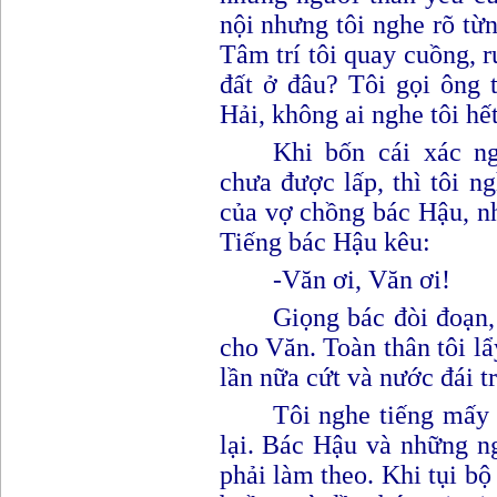
nội nhưng tôi nghe rõ từn
Tâm trí tôi quay cuồng, r
đất ở đâu? Tôi gọi ông 
Hải, không ai nghe tôi h
Khi bốn cái xác n
chưa được lấp, thì tôi n
của vợ chồng bác Hậu, n
Tiếng bác Hậu kêu
:
-Văn ơi, Văn ơi
!
G
iọng bác đòi đoạn,
cho Văn. Toàn thân tôi lẩ
lần nữa cứt và nước đái tr
Tôi nghe tiếng mấy 
lại. Bác Hậu
v
à những n
phải làm theo. Khi tụi b