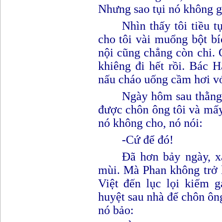
Nhưng sao tụi nó không giế
Nhìn thấy tôi tiều 
cho tôi vài muổng bột bí
nội cũng chẳng còn chi. 
khiêng đi hết rồi. Bác H
nấu cháo uống cầm hơi vớ
Ngày hôm sau thằng 
được chôn ông tôi và mấ
nó không cho,
nó
nói
:
-
C
ứ để đó!
Đã hơn bảy ngày, x
mùi. Mà Phan không trở l
Việt đến lục lọi kiếm g
huyệt sau nhà để chôn ôn
nó bảo
: