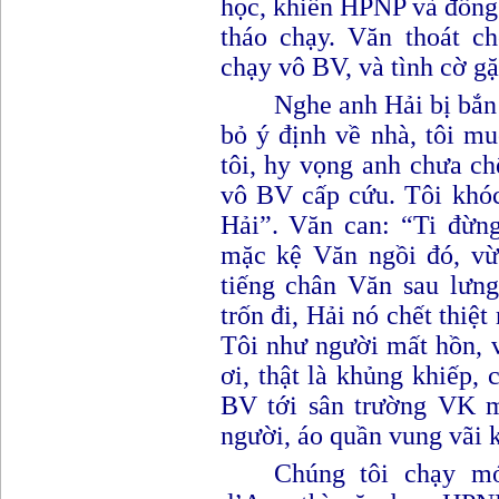
học, khiến HPNP và đồng
tháo chạy. Văn thoát ch
chạy vô BV, và tình cờ gặ
Nghe anh Hải bị bắn
bỏ ý định về nhà, tôi 
tôi, hy vọng anh chưa ch
vô B
V
cấp cứu. Tôi khó
Hải
”
. Văn can
: “
Ti đừng
mặc kệ Văn ngồi đó, vừ
tiếng chân Văn sau lưng
trốn đi, Hải nó chết thiệt 
Tôi như người mất hồn, v
ơi, thật là khủng khiếp,
BV tới sân trường VK m
người, áo quần vung vãi 
Chúng tôi chạy mớ