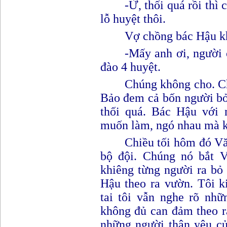
-
Ừ,
thối quá rồi thì
lỗ huyệt
thôi
.
Vợ chồng bác Hậu kh
-
M
ấy anh ơi, người c
đào 4 huyệt.
Chúng không cho. C
Bảo đem cả bốn người bỏ
thối quá. Bác Hậu với 
muốn làm, ngó nhau mà
Chiều tối hôm đó Vă
bộ đội. Chúng nó bắt 
khiêng từng người ra bỏ
Hậu theo ra vườn. Tôi k
tai tôi vẫn nghe rõ nhữ
không đủ can đảm theo r
những người thân yêu củ