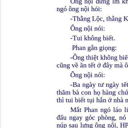
Ông nội đứng im kh
ngó ông nội hỏi
:
-
T
hằng Lộc, thằng 
Ông nội nói
:
-
T
ui không biết.
Phan gằn giọng
:
-
Ô
ng thiệt không bi
cũng về ăn tết ở đây mà 
Ông nội nói
:
-
B
a ngày tư ngày tết
thăm bà con họ hàng chứ
thì tui bi
ế
t tụi hắn ở nhà
Mắt Phan ngó láo li
đẩu ngay góc phòng, nó 
núp sau lưng ông nội, H