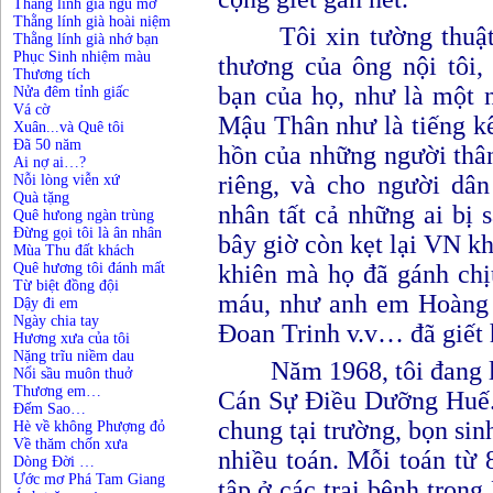
Thằng lính già ngủ mơ
Thằng lính già hoài niệm
Tôi xin tường thuật
Thằng lính già nhớ bạn
Phục Sinh nhiệm màu
thương của ông nội tôi,
Thương tích
bạn của họ, như là một 
Nửa đêm tỉnh giấc
Vá cờ
Mậu Thân như là tiếng kê
Xuân...và Quê tôi
Đã 50 năm
hồn của những người thân 
Ai nợ ai…?
riêng, và cho người dâ
Nỗi lòng viễn xứ
Quà tặng
nhân
tất cả những ai bị 
Quê hưong ngàn trùng
Đừng gọi tôi là ân nhân
bây giờ còn kẹt lại VN k
Mùa Thu đất khách
Quê hương tôi đánh mất
khiên mà họ đã gánh ch
Từ biệt đồng đội
máu,
như anh em Hoàng 
Dậy đi em
Ngày chia tay
Đoan Trinh v.v…
đã giết 
Hương xưa của tôi
Nặng trĩu niềm dau
Năm 1968, tôi đang 
Nổi sầu muôn thuở
Thương em…
Cán Sự Điều Dưỡng Huế. 
Đếm Sao…
chung tại trường, bọn sin
Hè về không Phượng đỏ
Về thăm chốn xưa
nhiều toán. Mỗi toán từ 
Dòng Đời …
Ước mơ Phá Tam Giang
tập ở các trại bệnh tro