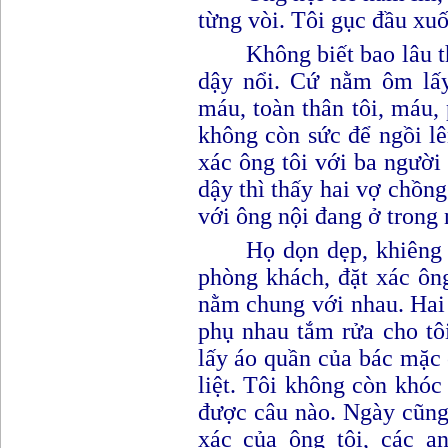
từng vòi. Tôi gục đầu xuố
Không biết bao lâu t
dậy nổi. Cứ nằm ôm lấy
máu, toàn thân tôi, máu,
không còn sức để ngồi l
xác ông tôi với ba người 
dậy thì thấy hai vợ chồn
với ông nội đang ở trong 
Họ dọn dẹp, khiêng 
phòng khách, đặt xác ôn
nằm chung với nhau. Hai
phụ nhau tắm rửa cho tô
lấy áo quần của bác mặc c
liệt. Tôi không còn khó
được câu nào. Ngày cũng
xác của ông tôi, các an