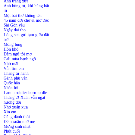
Ánh trăng xưa
Anh hùng tử, khí hùng bất
tử
Một bài thơ không tên
45 năm đợi chờ & mơ ước
Sài Gòn yêu
Ngày đại thọ
Lòng sơn gửi tạm giữa đất
trời
Mông lung
Hòn khô
Đêm ngủ tôi mơ
Cali mùa hạnh ngộ
Nhớ mãi
Vẫn tìm em
Tháng tư hành
Gánh phù vân
Quốc hận
Nhắn lời
I am a soldier born to die
Tháng 2! Xuân vẫn ngát
hương đời
Nhớ xuân xưa
Xin em
Cũng đành thôi
Đêm xuân nhớ mẹ
Mừng sinh nhật
Phút cuối