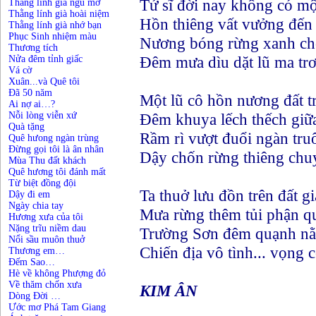
Tử sĩ đời nay không có m
Thằng lính già ngủ mơ
Thằng lính già hoài niệm
Hồn thiêng vất vưởng đến
Thằng lính già nhớ bạn
Phục Sinh nhiệm màu
Nương bóng rừng xanh chờ
Thương tích
Đêm mưa dìu dặt lũ ma trơi
Nửa đêm tỉnh giấc
Vá cờ
Xuân...và Quê tôi
Đã 50 năm
Một lũ cô hồn nương đất t
Ai nợ ai…?
Nỗi lòng viễn xứ
Đêm khuya lếch thếch giữ
Quà tặng
Rầm rì vượt đuổi ngàn tru
Quê hưong ngàn trùng
Đừng gọi tôi là ân nhân
Dậy chốn rừng thiêng chuy
Mùa Thu đất khách
Quê hương tôi đánh mất
Từ biệt đồng đội
Ta thuở lưu đồn trên đất gi
Dậy đi em
Ngày chia tay
Mưa rừng thêm tủi phận q
Hương xưa của tôi
Nặng trĩu niềm dau
Trường Sơn đêm quạnh nằ
Nổi sầu muôn thuở
Chiến địa vô tình... vọng 
Thương em…
Đếm Sao…
Hè về không Phượng đỏ
Về thăm chốn xưa
KIM ÂN
Dòng Đời …
Ước mơ Phá Tam Giang