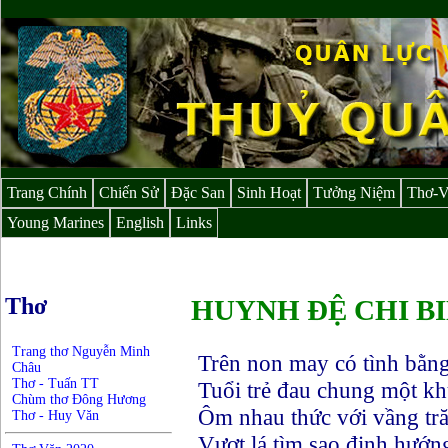
Trang Chính
Chiến Sử
Đặc San
Sinh Hoạt
Tưởng Niệm
Thơ-
Young Marines
English
Links
Thơ
HUYNH ĐỆ CHI BIN
Trang thơ Nguyễn Minh
Trên non may có tình bằn
Châu
Thơ - Tuấn TT
Tuổi trẻ đau chung một kh
Chùm thơ Đông Hương
Ôm nhau thức với vầng tr
Thơ - Huy Văn
Vượt lá tìm sao định hướng