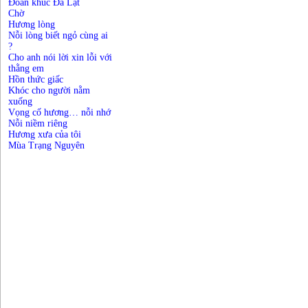
Đoản khúc Đà Lạt
Chờ
Hương lòng
Nỗi lòng biết ngỏ cùng ai
?
Cho anh nói lời xin lỗi với
thằng em
Hồn thức giấc
Khóc cho người nằm
xuống
Vọng cố hương… nỗi nhớ
Nỗi niềm riêng
Hương xưa của tôi
Mùa Trạng Nguyên