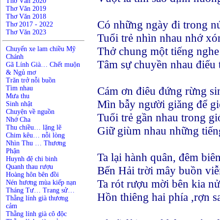
Thơ Văn 2020
Thơ Văn 2019
Thơ Văn 2018
Có những ngày đi trong n
Thơ 2017 - 2022
Thơ Văn 2023
Tuổi trẻ nhìn nhau nhớ x
Thở chung một tiếng nghe
Chuyến xe lam chiều Mỹ
Chánh
Tâm sự chuyền nhau điếu 
Gã Lính Già… Chết muộn
& Ngủ mơ
Trăn trở nỗi buồn
Tìm nhau
Cám ơn điêu đứng rừng si
Mưa thu
Mìn bẫy người giăng để gi
Sinh nhật
Chuyện về nguồn
Tuổi trẻ gần nhau trong gi
Nhớ Cha
Thu chiều… lặng lẽ
Giữ giùm nhau những tiến
Chim kêu… nỗi lòng
Nhìn Thu … Thương
Phận
Ta lại hành quân, đêm biê
Huynh đệ chi binh
Quanh thau rượu
Bến Hải trời mây buồn vi
Hoàng hôn bên đồi
Ta rót rượu mời bên kia nử
Nén hương mùa kiếp nạn
Tháng Tư… Trang sử…
Hồn thiêng hai phía ,rợn sa
Thằng lính già thương
cảm
Thằng lính già cô độc