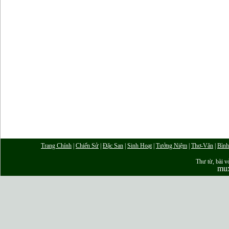
Trang Chính
|
Chiến Sử
|
Đặc San
|
Sinh Hoạt
|
Tưởng Niệm
|
Thơ-Văn
|
Bình
Thư từ, bài vở
mu