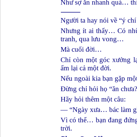
Như sợ ăn nhanh quá… thì 
⸻
Người ta hay nói về “ý chí
Nhưng ít ai thấy… Có nhữ
tranh, qua lưu vong…
Mà cuối đời…
Chỉ còn một góc xưởng 
ấm lại cả một đời.
Nếu ngoài kia bạn gặp một
Đừng chỉ hỏi họ “ăn chưa
Hãy hỏi thêm một câu:
— “Ngày xưa… bác làm g
Vì có thể… bạn đang đứng
trời.