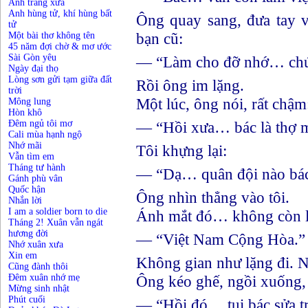
Ánh trăng xưa
Anh hùng tử, khí hùng bất
Ông quay sang, đưa tay 
tử
bạn cũ:
Một bài thơ không tên
45 năm đợi chờ & mơ ước
Sài Gòn yêu
— “Làm cho đỡ nhớ… chứ 
Ngày đại thọ
Lòng sơn gửi tạm giữa đất
Rồi ông im lặng.
trời
Một lúc, ông nói, rất chậm
Mông lung
Hòn khô
Đêm ngủ tôi mơ
— “Hồi xưa… bác là thợ 
Cali mùa hạnh ngộ
Nhớ mãi
Tôi khựng lại:
Vẫn tìm em
Tháng tư hành
— “Dạ… quân đội nào bá
Gánh phù vân
Quốc hận
Ông nhìn thẳng vào tôi.
Nhắn lời
I am a soldier born to die
Ánh mắt đó… không còn là
Tháng 2! Xuân vẫn ngát
hương đời
— “Việt Nam Cộng Hòa.”
Nhớ xuân xưa
Xin em
Không gian như lặng đi. Ng
Cũng đành thôi
Đêm xuân nhớ mẹ
Ông kéo ghế, ngồi xuống,
Mừng sinh nhật
Phút cuối
— “Hồi đó… tụi bác sửa t