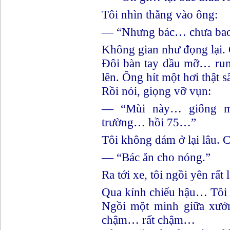
Tôi nhìn thẳng vào ông:
— “Nhưng bác… chưa bao 
Không gian như đọng lại.
Đôi bàn tay dầu mỡ… run
lên. Ông hít một hơi thật s
Rồi nói, giọng vỡ vụn:
— “Mùi này… giống mấ
trường… hồi 75…”
Tôi không dám ở lại lâu. C
— “Bác ăn cho nóng.”
Ra tới xe, tôi ngồi yên rất 
Qua kính chiếu hậu… Tôi t
Ngồi một mình giữa xư
chậm… rất chậm…