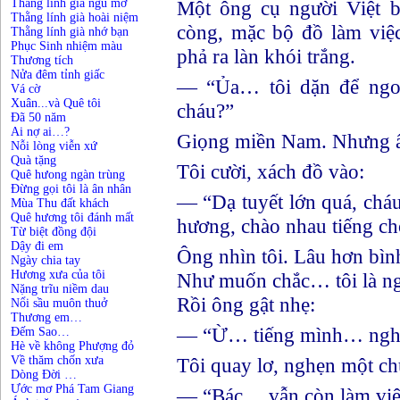
Thằng lính già ngủ mơ
Một ông cụ người Việt b
Thằng lính già hoài niệm
còng, mặc bộ đồ làm việ
Thằng lính già nhớ bạn
Phục Sinh nhiệm màu
phả ra làn khói trắng.
Thương tích
Nửa đêm tỉnh giấc
— “Ủa… tôi dặn để ngo
Vá cờ
Xuân...và Quê tôi
cháu?”
Đã 50 năm
Ai nợ ai…?
Giọng miền Nam. Nhưng 
Nỗi lòng viễn xứ
Quà tặng
Tôi cười, xách đồ vào:
Quê hưong ngàn trùng
Đừng gọi tôi là ân nhân
— “Dạ tuyết lớn quá, chá
Mùa Thu đất khách
Quê hương tôi đánh mất
hương, chào nhau tiếng ch
Từ biệt đồng đội
Dậy đi em
Ông nhìn tôi. Lâu hơn bìn
Ngày chia tay
Hương xưa của tôi
Như muốn chắc… tôi là ngư
Nặng trĩu niềm dau
Rồi ông gật nhẹ:
Nổi sầu muôn thuở
Thương em…
— “Ừ… tiếng mình… nghe 
Đếm Sao…
Hè về không Phượng đỏ
Về thăm chốn xưa
Tôi quay lơ, nghẹn một ch
Dòng Đời …
Ước mơ Phá Tam Giang
— “Bác… vẫn còn làm việ