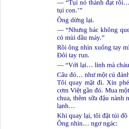
— “Tụi nó thành đạt rồi…
tụi con.’”
Ông dừng lại.
— “Nhưng bác không qu
có mùi dầu máy.”
Rồi ông nhìn xuống tay m
Đôi tay run.
— “Với lại… lính mà cháu
Câu đó… như một cú đánh 
Tôi quay mặt đi. Xin phé
cơm Việt gần đó. Mua mộ
chua, thêm sữa đậu nành 
lạnh…
Khi quay lại, tôi đặt túi đồ
Ông nhìn… ngơ ngác: