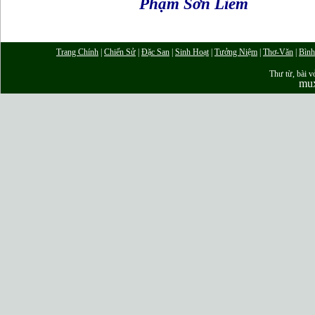
Phạm Sơn Liêm
Trang Chính
|
Chiến Sử
|
Đặc San
|
Sinh Hoạt
|
Tưởng Niệm
|
Thơ-Văn
|
Bình
Thư từ, bài vở
mu