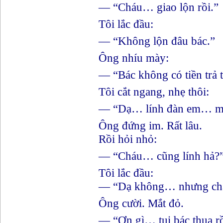
— “Cháu… giao lộn rồi.”
Tôi lắc đầu:
— “Không lộn đâu bác.”
Ông nhíu mày:
— “Bác không có tiền trả
Tôi cắt ngang, nhẹ thôi:
— “Dạ… lính đàn em… mời
Ông đứng im. Rất lâu.
Rồi hỏi nhỏ:
— “Cháu… cũng lính hả?
Tôi lắc đầu:
— “Dạ không… nhưng chá
Ông cười. Mắt đỏ.
— “Ơn gì… tụi bác thua 