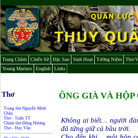
Trang Chính
Chiến Sử
Đặc San
Sinh Hoạt
Tưởng Niệm
Thơ-
Young Marines
English
Links
Thơ
ÔNG GIÀ VÀ HỘP
Trang thơ Nguyễn Minh
Châu
Thơ - Tuấn TT
Không ai biết… người đàn
Chùm thơ Đông Hương
đã từng giữ cả bầu trời.
Thơ - Huy Văn
Cho đến khi… một hộp cơ