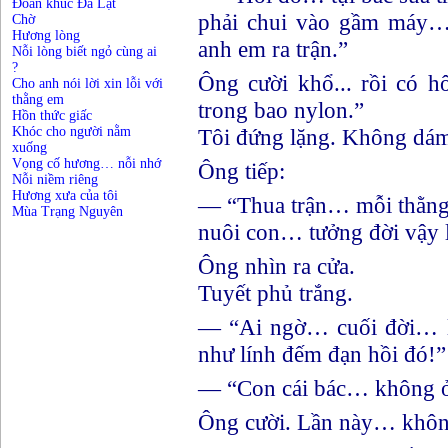
Đoản khúc Đà Lạt
phải chui vào gầm máy…
Chờ
Hương lòng
anh em ra trận.”
Nỗi lòng biết ngỏ cùng ai
?
Ông cười khổ... rồi có 
Cho anh nói lời xin lỗi với
thằng em
trong bao nylon.”
Hồn thức giấc
Khóc cho người nằm
Tôi đứng lặng. Không dám
xuống
Vọng cố hương… nỗi nhớ
Ông tiếp:
Nỗi niềm riêng
Hương xưa của tôi
— “Thua trận… mỗi thằn
Mùa Trạng Nguyên
nuôi con… tưởng đời vậy 
Ông nhìn ra cửa.
Tuyết phủ trắng.
— “Ai ngờ… cuối đời… 
như lính đếm đạn hồi đó!”
— “Con cái bác… không ở
Ông cười. Lần này… không