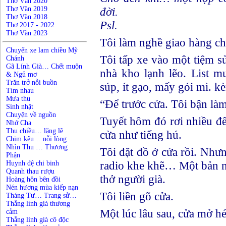
Thơ Văn 2020
Thơ Văn 2019
đời.
Thơ Văn 2018
Psl.
Thơ 2017 - 2022
Thơ Văn 2023
Tôi làm nghề giao hàng ch
Chuyến xe lam chiều Mỹ
Tôi tấp xe vào một tiệm s
Chánh
Gã Lính Già… Chết muộn
nhà kho lạnh lẽo. List m
& Ngủ mơ
Trăn trở nỗi buồn
súp, ít gạo, mấy gói mì. 
Tìm nhau
Mưa thu
“Để trước cửa. Tôi bận là
Sinh nhật
Chuyện về nguồn
Tuyết hôm đó rơi nhiều đế
Nhớ Cha
Thu chiều… lặng lẽ
cửa như tiếng hú.
Chim kêu… nỗi lòng
Nhìn Thu … Thương
Tôi đặt đồ ở cửa rồi. Nhưn
Phận
radio khe khẽ… Một bản n
Huynh đệ chi binh
Quanh thau rượu
thở người già.
Hoàng hôn bên đồi
Nén hương mùa kiếp nạn
Tôi liền gõ cửa.
Tháng Tư… Trang sử…
Thằng lính già thương
Một lúc lâu sau, cửa mở hé
cảm
Thằng lính già cô độc