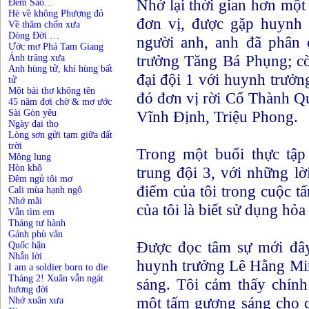
Nhớ lại thời gian hơn một 
Đếm Sao…
Hè về không Phượng đỏ
đơn vị, được gặp huynh 
Về thăm chốn xưa
Dòng Đời …
người anh, anh đã phân 
Ước mơ Phá Tam Giang
trưởng Tăng Bá Phụng; c
Ánh trăng xưa
Anh hùng tử, khí hùng bất
đại đội 1 với huynh trưở
tử
Một bài thơ không tên
đó đơn vị rời Cổ Thành Q
45 năm đợi chờ & mơ ước
Vĩnh Định, Triệu Phong.
Sài Gòn yêu
Ngày đại thọ
Lòng sơn gửi tạm giữa đất
trời
Trong một buổi thực tập
Mông lung
Hòn khô
trung đội 3, với những lờ
Đêm ngủ tôi mơ
điểm của tôi trong cuộc t
Cali mùa hạnh ngộ
Nhớ mãi
của tôi là biết sử dụng hỏa
Vẫn tìm em
Tháng tư hành
Gánh phù vân
Được đọc tâm sự mới đây
Quốc hận
Nhắn lời
huynh trưởng Lê Hằng Mi
I am a soldier born to die
Tháng 2! Xuân vẫn ngát
sáng. Tôi cảm thấy chín
hương đời
một tấm gương sáng cho c
Nhớ xuân xưa