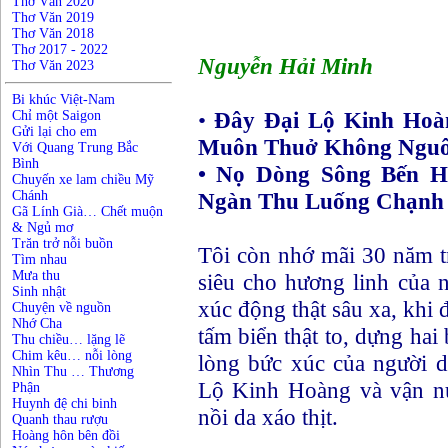
Thơ Văn 2020
Thơ Văn 2019
Thơ Văn 2018
Thơ 2017 - 2022
Nguyễn Hải Minh
Thơ Văn 2023
Bi khúc Việt-Nam
•
Đây Đại Lộ Kinh Hoà
Chỉ một Saigon
Gửi lại cho em
Muôn Thuở Không Nguôi
Với Quang Trung Bắc
Bình
• Nọ Dòng Sông Bến H
Chuyến xe lam chiều Mỹ
Ngàn Thu Luống Chạnh 
Chánh
Gã Lính Già… Chết muộn
& Ngủ mơ
Trăn trở nỗi buồn
Tôi còn nhớ mãi 30 năm t
Tìm nhau
Mưa thu
siêu cho hương linh của 
Sinh nhật
xúc động thật sâu xa, khi
Chuyện về nguồn
Nhớ Cha
tấm biển thật to, dựng hai 
Thu chiều… lặng lẽ
Chim kêu… nỗi lòng
lòng bức xúc của người 
Nhìn Thu … Thương
Lộ Kinh Hoàng và vận n
Phận
Huynh đệ chi binh
nồi da xáo thịt.
Quanh thau rượu
Hoàng hôn bên đồi