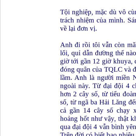
Tội nghiệp, mặc dù vô c
trách nhiệm của mình. S
về lại đơn vị.
Anh đi rồi tôi vẫn còn m
lối, quỉ dẫn đường thế nà
giờ tới gần 12 giờ khuya, q
đóng quân của TQLC và đ
lầm. Anh là người miền 
ngoài này. Từ đại đội 4 
hơn 2 cây số, từ tiểu đo
số, từ ngã ba Hải Lăng đế
cả gần 14 cây số chạy x
hoảng hốt như vậy, thật k
qua đại đội 4 vẫn bình yên
Trên đời có biết bao nhiêu