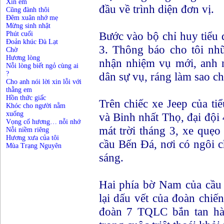
Xin em
đầu về trình diện đơn vị.
Cũng đành thôi
Đêm xuân nhớ mẹ
Mừng sinh nhật
Bước vào bộ chỉ huy tiểu
Phút cuối
Đoản khúc Đà Lạt
3. Thông báo cho tôi nhữn
Chờ
Hương lòng
nhận nhiệm vụ mới, anh n
Nỗi lòng biết ngỏ cùng ai
dân sự vụ, ráng làm sao c
?
Cho anh nói lời xin lỗi với
thằng em
Hồn thức giấc
Trên chiếc xe Jeep của ti
Khóc cho người nằm
xuống
và Binh nhất Thọ, đại đội
Vọng cố hương… nỗi nhớ
mát trời tháng 3, xe qu
Nỗi niềm riêng
Hương xưa của tôi
cầu Bến Đá, nơi có ngôi 
Mùa Trạng Nguyên
sáng.
Hai phía bờ Nam của cầu
lại dấu vết của đoàn chiến
đoàn 7 TQLC bắn tan hà