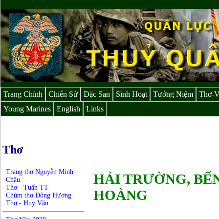
Trang Chính
Chiến Sử
Đặc San
Sinh Hoạt
Tưởng Niệm
Thơ-
Young Marines
English
Links
Thơ
Trang thơ Nguyễn Minh
HẢI TRƯỜNG, BẾN
Châu
Thơ - Tuấn TT
HOÀNG
Chùm thơ Đông Hương
Thơ - Huy Văn