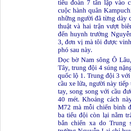
tiểu đoàn 7 tân lập vào 
cuộc hành quân Kampuchia
những người đã từng dày 
thuật và hai trận vượt bi
đến huynh trưởng Nguyễn 
3, đơn vị mà tôi được vinh
phó sau này.
Dọc bờ Nam sông Ô Lâu, 
Tây, trung đội 4 súng nặng
quốc lộ 1. Trung đội 3 với
cầu xe lửa, người này tiếp
tay, song song với cầu đ
40 mét. Khoảng cách này
M72 mà mỗi chiến binh đề
ba tiểu đội còn lại nằm t
bắn chiến xa do Trung 
trưởng Nguyễn Lai chỉ huy