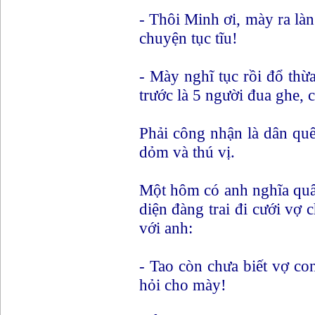
- Thôi Minh ơi, mày ra là
chuyện tục tĩu!
- Mày nghĩ tục rồi đổ thừa
trước là 5 người đua ghe, 
Phải công nhận là dân quê
dỏm và thú vị.
Một hôm có anh nghĩa quâ
diện đàng trai đi cưới vợ c
với anh:
- Tao còn chưa biết vợ con
hỏi cho mày!