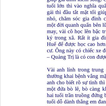
tuổi lớn thì vào nghĩa q
gái thì đầu tắt mặt tối g
nhỏ, chăm sóc gia đình c
một đời quanh quẩn bên lũ
may, vài cô học lên bậc tr
ký trong xã. Rất ít gia 
Huế để được học cao hơn.
cư. Ông này có chiếc xe
– Quảng Trị là có con đượ
Vài anh lính trong trung
thường khai bệnh vắng mặ
anh cho biết rõ sự tình t
một đứa bò lê, bò càng k
hai tuổi trần truồng đứng
tuổi dỗ dành thằng em đan