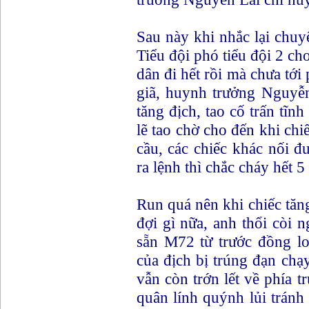
Sau này khi nhắc lại chu
Tiểu đội phó tiểu đội 2 cho 
dân đi hết rồi mà chưa tới
giã, huynh trưởng Nguyễ
tăng địch, tao cố trấn tĩn
lẽ tao chờ cho đến khi chi
cầu, các chiếc khác nối đu
ra lệnh thì chắc cháy hết 5
Run quá nên khi chiếc tăn
đợi gì nữa, anh thổi còi
sẵn M72 từ trước đồng lo
của địch bị trúng đạn chạ
vẫn còn trớn lết về phía t
quân lính quýnh lủi trán