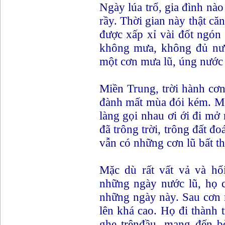
Ngày lúa trổ, gia đình nào
rầy. Thời gian này thật că
được xấp xỉ vài đốt ngón
không mưa, không đủ nước 
một cơn mưa lũ, úng nước th
Miền Trung, trời hành cơn
đành mất mùa đói kém. Mỗi
làng gọi nhau ơi ới đi mở
đã trông trời, trông đất đ
vẫn có những cơn lũ bất t
Mặc dù rất vất vả và hố
những ngày nước lũ, họ 
những ngày này. Sau cơn 
lên khá cao. Họ đi thành 
ghe trênđầu, mang đến b