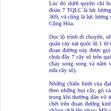
Lúc đó dưới quyền chỉ hu
đoàn 7 TQLC là lực lượng 
369, và cũng là lực lượn
Cộng Hòa.
Dọc lộ trình di chuyển, 
quân cày nát quốc lộ 1 từ
đoạn đường này được gọi
chưa đầy 7 cây số trên qu
chạy song song và nằm 
nửa cây số).
Những chiến binh của đạ
theo những bụi cây, gò cá
trong khi thường dân vô t
chết trên đoạn đường kin
chồng chất lên nhau; Mãi 