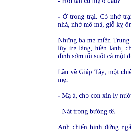
- Hồi tản cư mệ ở đâu?
- Ở trong trại. Có nhớ t
nhà, nhớ mồ mả, giỗ kỵ ôn
Những bà mẹ miền Trung c
lũy tre làng, hiền lành, c
đình sớm tối suốt cả một đ
Lần về Giáp Tây, một chi
mẹ:
- Mạ à, cho con xin ly nướ
- Nát trong bường tê.
Anh chiến binh đứng ngẩ