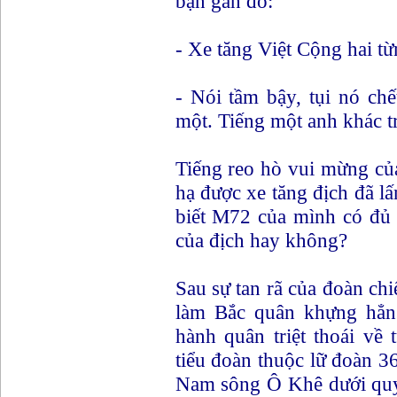
bạn gần đó:
- Xe tăng Việt Cộng hai từ
- Nói tầm bậy, tụi nó ch
một. Tiếng một anh khác tr
Tiếng reo hò vui mừng của
hạ được xe tăng địch đã lấ
biết M72 của mình có đủ 
của địch hay không?
Sau sự tan rã của đoàn chi
làm Bắc quân khựng hẳn
hành quân triệt thoái v
tiểu đoàn thuộc lữ đoàn 36
Nam sông Ô Khê dưới quy