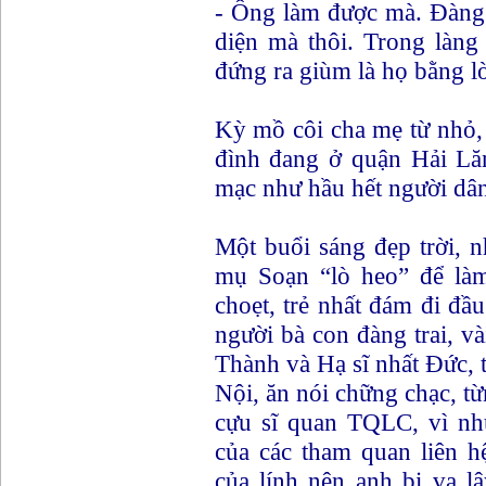
- Ông làm được mà. Đàng 
diện mà thôi. Trong làn
đứng ra giùm là họ bằng l
Kỳ mồ côi cha mẹ từ nhỏ, 
đình đang ở quận Hải Lă
mạc như hầu hết người dân 
Một buổi sáng đẹp trời, 
mụ Soạn “lò heo” để làm
choẹt, trẻ nhất đám đi đầ
người bà con đàng trai, và
Thành và Hạ sĩ nhất Đức,
Nội, ăn nói chững chạc, t
cựu sĩ quan TQLC, vì nh
của các tham quan liên h
của lính nên anh bị vạ l