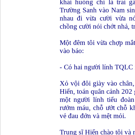
khai huống chi là trai 
Trường Sanh vào Nam sinh
nhau đi vừa cười vừa nó
chồng cười nói chớt nhả, t
Một đêm tôi vừa chợp mắt
vào báo:
- Có hai người lính TQLC
Xỏ vội đôi giày vào chân, 
Hiển, toán quân cảnh 202 
một người lính tiểu đoà
rướm máu, chỗ ướt chỗ kh
vẻ đau đớn và mệt mỏi.
Trung sĩ Hiển chào tôi và 