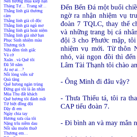
Nén hương mùa kiếp nạn
Đến Bến Đá một buổi chiề
Tháng Tư… Trang sử…
Thằng lính già thương
ngờ ra nhận nhiệm vụ tr
cảm
Thằng lính già cô độc
đoàn 7 TQLC, thay thế c
Thằng lính già ngủ mơ
và những trang bị cá nhân
Thằng lính già hoài niệm
Thằng lính già nhớ bạn
đội 3 cho Phước mập, tôi 
Phục Sinh nhiệm màu
Thương tích
nhiệm vụ mới. Từ thôn N
Nửa đêm tỉnh giấc
nhỏ, vài ngọn đồi thì đế
Vá cờ
Xuân...và Quê tôi
Lâm Tài Thạnh tôi chào anh
Đã 50 năm
Ai nợ ai…?
Nỗi lòng viễn xứ
Quà tặng
- Ông Minh đi đâu vậy?
Quê hưong ngàn trùng
Đừng gọi tôi là ân nhân
Mùa Thu đất khách
- Thưa Thiếu tá, tôi ra t
Quê hương tôi đánh mất
Từ biệt đồng đội
CAP tiểu đoàn 7.
Dậy đi em
Ngày chia tay
Hương xưa của tôi
- Đi bình an và may mắn 
Nặng trĩu niềm dau
Nổi sầu muôn thuở
Thương em…