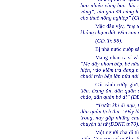
bao nhiêu vàng bạc, lúa 
vàng”, lúa gạo đã cúng h
cho thuế nông nghiệp”
(GĐ
Mặc dầu vậy,
“mẹ t
không chạm đất. Đàn con n
(GĐ. Tr. 56).
Bị nhà nước cướp sá
Mang nhau ra sỉ vả,
“Mẹ dậy nhóm bếp, bẻ nửa 
hiện, vào kiểm tra đang n
chuối trên bếp lẫn nửa nải
Cái cảnh cướp giựt
tiên. Đang ăn, dân quân 
cháo, dân quân bỏ đi” (ĐĐN
“Trước khi đi ngủ, 
dân quân tịch thu.” Đây là
trọng, nay gặp những chu
chuyện tự tử
(ĐĐNT. tr.70)
Một người cha đi tù
giấu. Các con cố giữ lại t