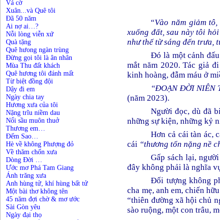
Vá cờ
Xuân...và Quê tôi
Đã 50 năm
“
Vào năm giảm tô, 
Ai nợ ai…?
xuống đất, sau này tôi hỏ
Nỗi lòng viễn xứ
như thế từ sáng đến trưa, t
Quà tặng
Quê hưong ngàn trùng
Đó là một cảnh đấu
Đừng gọi tôi là ân nhân
mắt năm 2020. Tác giả đi
Mùa Thu đất khách
Quê hương tôi đánh mất
kinh hoàng, đẫm máu ở miề
Từ biệt đồng đội
“ĐOẠN ĐỜI NIÊN 
Dậy đi em
Ngày chia tay
(năm 2023).
Hương xưa của tôi
Người đọc, dù đã b
Nặng trĩu niềm dau
những sự kiện, những kỷ n
Nổi sầu muôn thuở
Thương em…
Hơn cả cái tàn ác, 
Đếm Sao…
cái
“thương tổn nặng nề 
Hè về không Phượng đỏ
Về thăm chốn xưa
Gấp sách lại, người
Dòng Đời …
đây không phải là nghĩa v
Ước mơ Phá Tam Giang
Ánh trăng xưa
Đối tượng không ph
Anh hùng tử, khí hùng bất tử
cha mẹ, anh em, chiến hữu
Một bài thơ không tên
45 năm đợi chờ & mơ ước
“thiên đường xã hội chủ ng
Sài Gòn yêu
sào ruộng, một con trâu, m
Ngày đại thọ