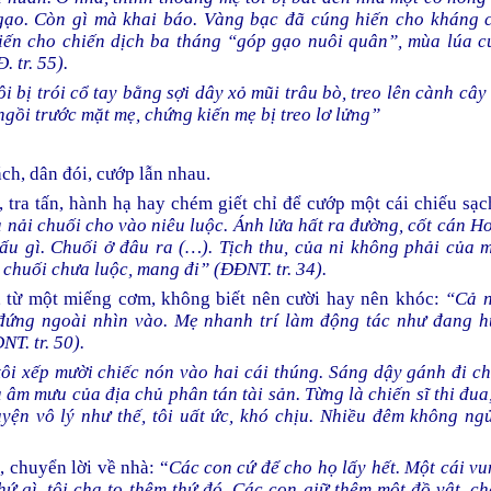
gạo. Còn gì mà khai báo. Vàng bạc đã cúng hiến cho kháng c
iến cho chiến dịch ba tháng “góp gạo nuôi quân”, mùa lúa c
. tr. 55).
ôi bị trói cổ tay bằng sợi dây xỏ mũi trâu bò, treo lên cành câ
gồi trước mặt mẹ, chứng kiến mẹ bị treo lơ lửng”
ch, dân đói, cướp lẫn nhau.
 tra tấn, hành hạ hay chém giết chỉ để cướp một cái chiếu sạc
nải chuối cho vào niêu luộc. Ánh lửa hất ra đường, cốt cán H
ấu gì. Chuối ở đâu ra (…).
Tịch thu, của ni không phải của m
 chuối chưa luộc, mang đi” (ĐĐNT. tr. 34).
, từ một miếng cơm, không biết nên cười hay nên khóc:
“Cả 
đứng ngoài nhìn vào. Mẹ nhanh trí làm động tác như đang h
T. tr. 50).
tôi xếp mười chiếc nón vào hai cái thúng. Sáng dậy gánh đi c
 âm mưu của địa chủ phân tán tài sản. Từng là chiến sĩ thi đua
yện vô lý như thế, tôi uất ức, khó chịu. Nhiều đêm không ngủ
.
, chuyển lời về nhà: “
Các con cứ để cho họ lấy hết. Một cái v
hứ gì, tội cha to thêm thứ đó. Các con giữ thêm một đồ vật, ch