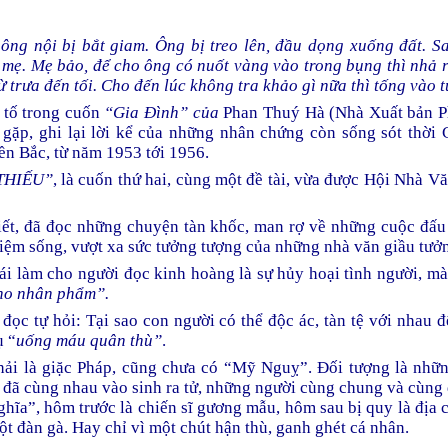
ông nội bị bắt giam. Ông bị treo lên, đầu dọng xuống đất. S
i mẹ. Mẹ bảo, để cho ông có nuốt vàng vào trong bụng thì nhả
ừ trưa đến tối. Cho đến lúc không tra khảo gì nữa thì tống vào t
 tố trong cuốn
“Gia Đình”
của
Phan Thuý Hà (Nhà Xuất bản P
 gặp, ghi lại lời kể của những nhân chứng còn sống sót thời
n Bắc, từ năm 1953 tới 1956.
THIẾU”
, là cuốn thứ hai, cùng một đề tài, vừa được Hội Nhà V
iết, đã đọc những chuyện tàn khốc, man rợ về những cuộc đấu 
iệm sống, vượt xa sức tưởng tượng của những nhà văn giầu tưở
cái làm cho người đọc kinh hoàng là sự hủy hoại tình người, m
cho nhân phẩm”.
 đọc tự hỏi: Tại sao con người có thể độc ác, tàn tệ với nhau 
ụ “
uống máu quân thù”
.
ải là giặc Pháp, cũng chưa có “Mỹ Nguỵ”. Đối tượng là nhữn
 đã cùng nhau vào sinh ra tử, những người cùng chung và cùn
hĩa”, hôm trước là chiến sĩ gương mẫu, hôm sau bị quy là địa ch
ột đàn gà. Hay chỉ vì một chút hận thù, ganh ghét cá nhân.