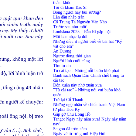
thảm khốc
Tôi đi khám Bás Sĩ
Bóng người hay bụi sương?
Lần đầu nhập trận
a giật giải khăn đen
Cố Trung Tá Nguyễn Văn Nho
ổi chiều trước ngày
Trước sau như một!
o mẹ. Mẹ thấy ở dưới
Louisiana 2023 – Rằn Ri gặp mặt
à nuôi con. Sau này
Môt ban nhạc lạ đời
Những điều ít người biết về bài hát "Kỷ
vật cho em"
An Dương
Ngược dòng thời gian
chứng, không một lời
Người lính cuối cùng
.
Tìm tự do
Tù cải tạo…Những nỗi buồn khó phai
độ, lời bình luận trở
Danh sách Quân Dân Chính chết trong tu
cải tạo
Đón xuân này nhớ xuân xưa
, tổng cộng 49 nhân
"Tù cài tạo" - Những nỗi vui buồn khó
quên
Trở lại Cổ Thành
tên người kể chuyện:
Những ngộ nhận về chiến tranh Việt Nam
từ phía Hoa Kỳ
Gặp gỡ Chú Long Hồ
oài ông nội, bị treo
Tango: Ngày này năm xưa! Ngày này năm
nay!
Saigon đã tròn năm
tự vẫn (…).
Anh chết,
Ngày về từ rừng núi Hiệp Đức