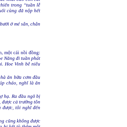
hiến trong “tuần lễ
uối cùng đã nộp hết
y bưởi ở mé sân, chân
h, một cái nồi đồng:
oe Năng đi tuần phát
i. Hoe Vinh bê niêu
nhà ăn bữa cơm đầu
úp cháo, nghĩ là ăn
hợ hạ. Ra đầu ngõ bị
, được cả trường tôn
 được, tôi nghĩ đến
ung cũng không được
a bị kết tù thêm một