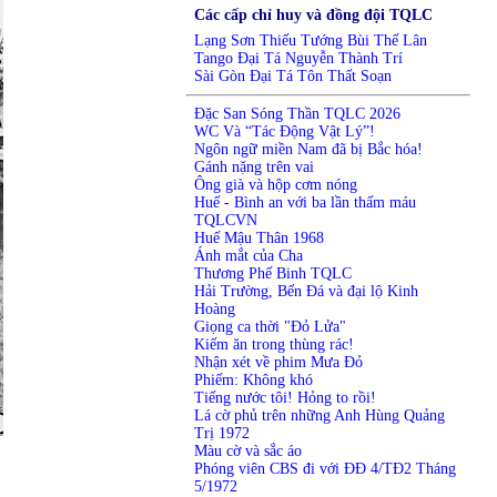
Các cấp chỉ huy và đồng đội TQLC
Lạng Sơn Thiếu Tướng Bùi Thế Lân
Tango Đại Tá Nguyễn Thành Trí
Sài Gòn Đại Tá Tôn Thất Soạn
Đặc San Sóng Thần TQLC 2026
WC Và “Tác Động Vật Lý”!
Ngôn ngữ miền Nam đã bị Bắc hóa!
Gánh nặng trên vai
Ông già và hộp cơm nóng
Huế - Bình an với ba lần thấm máu
TQLCVN
Huế Mậu Thân 1968
Ánh mắt của Cha
Thương Phế Binh TQLC
Hải Trường, Bến Đá và đại lộ Kinh
Hoàng
Giọng ca thời "Đỏ Lửa"
Kiếm ăn trong thùng rác!
Nhận xét về phim Mưa Đỏ
Phiếm: Không khó
Tiếng nước tôi! Hỏng to rồi!
Lá cờ phủ trên những Anh Hùng Quảng
Trị 1972
Màu cờ và sắc áo
Phóng viên CBS đi với ĐĐ 4/TĐ2 Tháng
5/1972