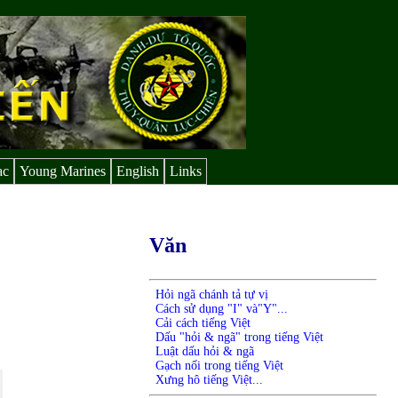
ạc
Young Marines
English
Links
Văn
Hỏi ngã chánh tả tự vị
Cách sử dụng "I" và"Y"...
Cải cách tiếng Việt
Dấu "hỏi & ngã" trong tiếng Việt
Luật dấu hỏi & ngã
Gạch nối trong tiếng Việt
Xưng hô tiếng Việt...