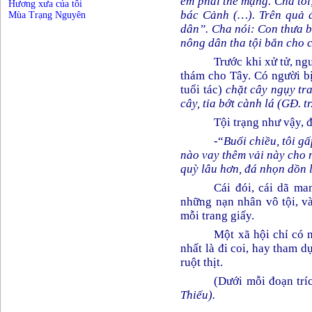
em phải thế mạng. Cha tôi
Hương xưa của tôi
bác Cảnh (…). Trên quả đ
Mùa Trạng Nguyên
dân”. Cha nói: Con thưa b
nông dân tha tội bắn cho 
Trước khi xử tử, ng
thám cho Tây. Có người bị
tuổi tác)
chặt cây ngụy tra
cây, tỉa bớt cành lá (GĐ. tr
Tội trạng như vậy, đ
-“
Buổi chiều, tôi g
nào vay thêm vải này cho 
quỳ lâu hơn, đá nhọn dồn l
Cái đói, cái dã ma
những nạn nhân vô tội, và
mỗi trang giấy.
Một xã hội chỉ có n
nhất là đi coi, hay tham d
ruột thịt.
(Dưới mỗi đoạn trích
Thiếu).