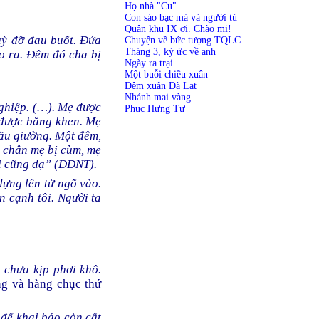
Họ nhà "Cu"
Con sáo bạc má và người tù
Quân khu IX ơi. Chào mi!
uỳ đỡ đau buốt. Đứa
Chuyện về bức tượng TQLC
Tháng 3, ký ức về anh
o ra. Đêm đó cha bị
Ngày ra trại
Một buỗi chiều xuân
Đêm xuân Đà Lạt
Nhánh mai vàng
nghiệp. (…). Mẹ được
Phục Hưng Tự
h được bằng khen. Mẹ
đầu giường. Một đêm,
i chân mẹ bị cùm, mẹ
ôi cũng dạ” (ĐĐNT).
dựng lên từ ngõ vào.
n cạnh tôi. Người ta
 chưa kịp phơi khô.
ng và hàng chục thứ
 để khai báo còn cất