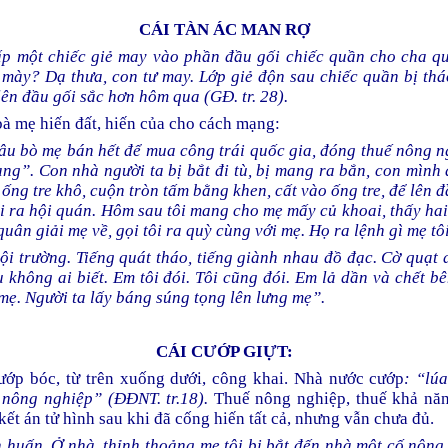
CÁI TÀN ÁC MAN RỢ
gấp một chiếc giẻ may vào phần đầu gối chiếc quần cho cha q
 mày? Dạ thưa, con tư may. Lớp giẻ độn sau chiếc quần bị thá
ên đầu gối sắc hơn hôm qua (GĐ. tr. 28).
bà mẹ hiến đất, hiến của cho cách mạng:
âu bò mẹ bán hết để mua công trái quốc gia, đóng thuế nông 
ang”. Con nhà người ta bị bắt đi tù, bị mang ra bắn, con mìn
 ống tre khô, cuộn tròn tấm bằng khen, cất vào ống tre, để lên 
 ra hội quán. Hôm sau tôi mang cho mẹ mấy củ khoai, thấy ha
uân giải mẹ về, gọi tôi ra quỳ cùng với mẹ. Họ
ra lệnh gì mẹ t
ội trường. Tiếng quát tháo, tiếng giành nhau đồ đạc. Cờ
quạt 
 không ai biết. Em tôi đói. Tôi cũng đói. Em lả dần và chết bê
mẹ. Người ta lấy báng súng tọng lên lưng mẹ”.
CÁI CƯỚP GIỰT:
ướp bóc, từ trên xuống dưới, công khai. Nhà nước cướp
:
“lúa
ế nông nghiệp”
(ĐĐNT. tr.18).
Thuế nông nghiệp, thuế khả nă
kết án tử hình sau khi đã cống hiến tất cả, nhưng vẫn chưa đủ.
n huấn. Ở nhà, thỉnh thoảng mẹ tôi bị bắt đến nhà một cố nông