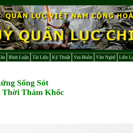
Văn
Bình Luận
Tài Liệu
Kỹ Thuật
Vui-Buồn
Văn Nghệ
Liên L
ứng Sống Sót
ời Thảm Khốc