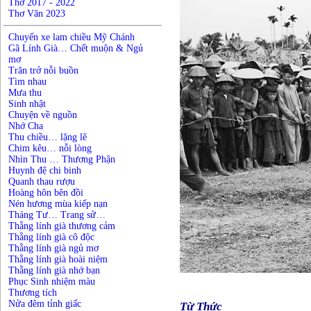
Thơ 2017 - 2022
Thơ Văn 2023
Chuyến xe lam chiều Mỹ Chánh
Gã Lính Già… Chết muộn & Ngủ
mơ
Trăn trở nỗi buồn
Tìm nhau
Mưa thu
Sinh nhật
Chuyện về nguồn
Nhớ Cha
Thu chiều… lặng lẽ
Chim kêu… nỗi lòng
Nhìn Thu … Thương Phận
Huynh đệ chi binh
Quanh thau rượu
Hoàng hôn bên đồi
Nén hương mùa kiếp nạn
Tháng Tư… Trang sử…
Thằng lính già thương cảm
Thằng lính già cô độc
Thằng lính già ngủ mơ
Thằng lính già hoài niệm
Thằng lính già nhớ bạn
Phục Sinh nhiệm màu
Thương tích
Nửa đêm tỉnh giấc
Từ Thức