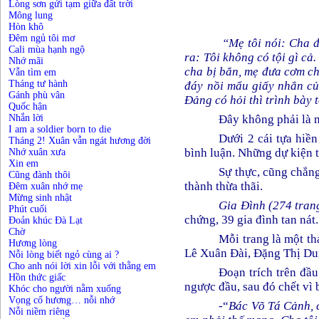
Lòng sơn gửi tạm giữa đất trời
Mông lung
Hòn khô
Đêm ngủ tôi mơ
“Mẹ tôi nói: Cha đấ
Cali mùa hạnh ngộ
ra: Tôi không có tội gì 
Nhớ mãi
cha bị bắn, mẹ đưa cơm ch
Vẫn tìm em
Tháng tư hành
đáy nồi mẩu giấy nhắn củ
Gánh phù vân
Đảng có hỏi thì trình bày t
Quốc hận
Nhắn lời
Đây không phải là 
I am a soldier born to die
Dưới 2 cái tựa hiền
Tháng 2! Xuân vẫn ngát hương đời
bình luận. Những dự kiện 
Nhớ xuân xưa
Xin em
Sự thực, cũng chẳng 
Cũng đành thôi
thành thừa thãi.
Đêm xuân nhớ mẹ
Mừng sinh nhật
Gia Đình (274 tran
Phút cuối
chứng, 39 gia đình tan nát.
Đoản khúc Đà Lạt
Chờ
Mỗi trang là một th
Hương lòng
Lê Xuân Đài, Đặng Thị D
Nỗi lòng biết ngỏ cùng ai ?
Cho anh nói lời xin lỗi với thằng em
Đoạn trích trên đầu
Hồn thức giấc
ngược đầu, sau đó chết vì
Khóc cho người nằm xuống
Vọng cố hương… nỗi nhớ
-“
Bác Võ Tá Cảnh, c
Nỗi niềm riêng