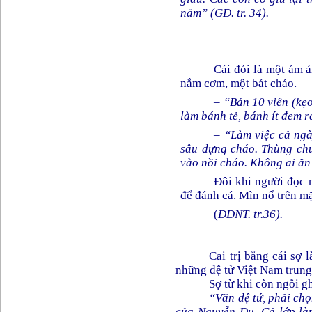
năm”
(GĐ. tr. 34).
Cái đói là một ám ả
nắm cơm, một bát cháo.
– “Bán 10 viên (kẹo
làm bánh tẻ, bánh ít đem ra
–
“Làm việc cả ngà
sâu đựng cháo. Thùng chư
vào nồi cháo. Không ai ăn 
Đôi khi người đọc m
để đánh cá. Mìn nổ trên m
(
ĐĐNT. tr.36).
Cai trị bằng cái sợ 
những đệ tử Việt Nam trung 
Sợ từ khi còn ngồi g
“Văn đệ tứ, phải chọ
của Nguyễn Du. Cả lớp làm