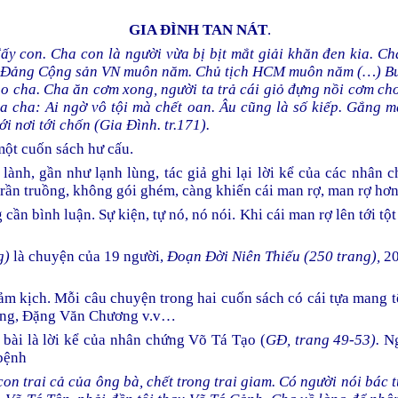
GIA ĐÌNH TAN NÁT
.
y con. Cha con là người vừa bị bịt mắt giải khăn đen kia. Ch
cả. Đảng Cộng sản VN muôn năm. Chủ tịch HCM muôn năm (…) Bu
o cha. Cha ăn cơm xong, người ta trả cái giỏ đựng nồi cơm ch
a cha: Ai ngờ vô tội mà chết oan. Âu cũng là số kiếp. Gắng m
ới nơi tới chốn (Gia Đình. tr.171).
một cuốn sách hư cấu.
 lành, gần như lạnh lùng, tác giả ghi lại lời kể của các nhân 
trần truồng, không gói ghém, càng khiến cái man rợ, man rợ hơn
cần bình luận. Sự kiện, tự nó, nó nói. Khi cái man rợ lên tới tột 
g)
là chuyện của 19 người,
Đoạn Đời Niên Thiếu (250 trang),
20
ảm kịch. Mỗi câu chuyện trong hai cuốn sách có cái tựa mang 
ung, Đặng Văn Chương v.v…
 bài là lời kể của nhân chứng Võ Tá Tạo (
GĐ, trang 49-53).
Ng
 bệnh
on trai cả của ông bà, chết trong trai giam. Có người nói bác 