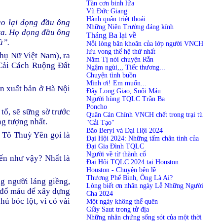
Tàn cơn binh lửa
Vũ Đức Giang
Hành quân triệt thoái
ao lại dọng đầu ông
Những Niên Trưởng đáng kính
ra. Họ dọng đầu ông
Tháng Ba lại về
ù”.
Nỗi lòng băn khoăn của lớp người VNCH
lưu vong thế hệ thứ nhất
hụ Nữ Việt Nam), ra
Năm Tị nói chuyện Rắn
 Cải Cách Ruộng Đất
Ngậm ngùi,,, Tiếc thương...
Chuyện tình buồn
Mình ơi! Em muốn...
ăn xuất bản ở Hà Nội
Đây Long Giao, Suối Máu
Người hùng TQLC Trần Ba
Poncho
tố, sẽ sững sờ trước
Quân Cán Chính VNCH chết trong trại tù
ng tượng nhất.
"Cải Tạo"
Bão Beryl và Đại Hội 2024
à Tô Thuỳ Yên gọi là
Đại Hội 2024: Những tấm chân tình của
Đại Gia Đình TQLC
Người về từ thành cổ
đến như vậy? Nhất là
Đại Hội TQLC 2024 tại Houston
Houston - Chuyện bên lề
Thương Phế Binh, Ông Là Ai?
g người láng giềng,
Lòng biết ơn nhân ngày Lễ Những Người
g đổ máu để xây dựng
Cha 2024
ủ bóc lột, vì có vài
Một ngày không thể quên
Giầy Saut trong tử địa
Những nhân chứng sống sót của một thời