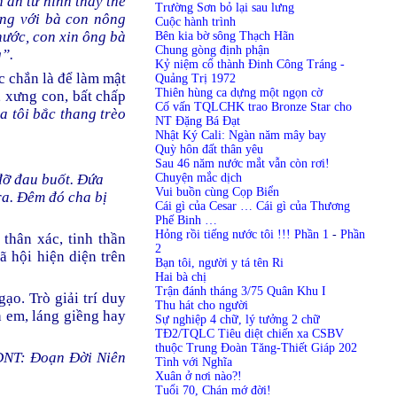
 án tử hình thay thế
Trường Sơn bỏ lại sau lưng
ùng với bà con nông
Cuộc hành trình
nước, con xin ông bà
Bên kia bờ sông Thạch Hãn
Chung gòng định phận
g”.
Kỷ niệm cổ thành Đinh Công Tráng -
ắc chắn là để làm mật
Quảng Trị 1972
Thiên hùng ca dựng một ngọn cờ
, xưng con, bất chấp
Cố vấn TQLCHK trao Bronze Star cho
a tôi bắc thang trèo
NT Đặng Bá Đạt
Nhật Ký Cali: Ngàn năm mây bay
Quỳ hôn đất thân yêu
Sau 46 năm nước mắt vẫn còn rơi!
Chuyện mắc dịch
đỡ đau buốt. Đứa
Vui buồn cùng Cọp Biển
ra. Đêm đó cha bị
Cái gì của Cesar … Cái gì của Thương
Phế Binh …
Hỏng rồi tiếng nước tôi !!! Phần 1
-
Phần
thân xác, tinh thần
2
ã hội hiện diện trên
Bạn tôi, người y tá tên Ri
Hai bà chị
Trận đánh tháng 3/75 Quân Khu I
ạo. Trò giải trí duy
Thu hát cho người
nh em, láng giềng hay
Sự nghiệp 4 chữ, lý tưởng 2 chữ
TĐ2/TQLC Tiêu diệt chiến xa CSBV
thuộc Trung Đoàn Tăng-Thiết Giáp 202
ĐNT: Đoạn Đời Niên
Tình với Nghĩa
Xuân ở nơi nào?!
Tuổi 70, Chán mớ đời!