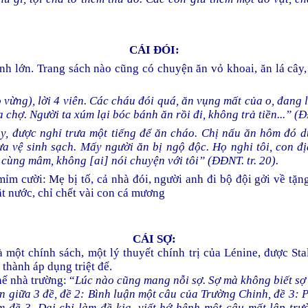
CÁI ĐÓI:
nh lớn. Trang sách nào cũng có chuyện ăn vỏ khoai, ăn lá cây
 vừng), lời 4 viên. Các cháu đói quá, ăn vụng mất của o, đang l
 chợ. Người ta xúm lại bóc bánh ăn rồi đi, không trả tiền...” (Đ
y, được nghỉ trưa một tiếng để ăn cháo. Chị nấu ăn hôm đó d
a vệ sinh sạch. Mấy người ăn bị ngộ độc. Họ nghi tôi, con đị
cùng mâm, không [ai] nói chuyện với tôi” (ĐĐNT. tr. 20).
ỉm cười: Mẹ bị tố, cả nhà đói, người anh đi bộ đội gởi về tặ
ặt nước, chỉ chết vài con cá mương
CÁI SỢ:
là một chính sách, một lý thuyết chính trị của Lénine, được Sta
thành áp dụng triệt để.
hế nhà trường: “
Lúc nào cũng mang nỗi sợ. Sợ mà không biết sợ
n giữa 3 đề, đề 2: Bình luận một câu của Trường Chinh, đề 3:
 đề 3. Dại chi làm đề kia, viết hớ hênh một câu mất lập tr