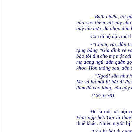
–
Buổi chiều, tôi 
nào vay thêm vải này cho
quỳ lâu hơn, đá nhọn dồn l
Con đi bộ đội, một 
-
“Chum, vại, đàn tr
tặng bằng “Gia đình vẻ
v
bảo tôi tìm cho mẹ một cái
mẹ đang ngủ, dân quân gọi
khóc. Hơn tháng sau, dân q
– “Ngoài sân như h
Mẹ và bà nội bị bắt đi đâu
đấm đá vào lưng, vào gáy 
(GĐ, tr.39).
Đó là một xã hội c
Phải nộp hết. Gọi là thu
thuế khác. Nhiều người bị 
“C
ha bị bắt đi quả