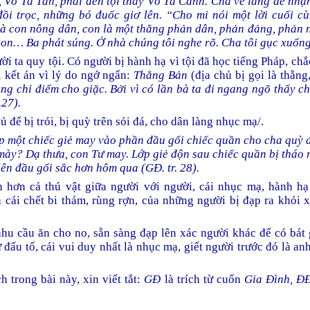
, Võ Tá Tân, phải đền tội thay Võ Tá Cảnh. Cha về làng để nhận
ồi trọc, những bó đuốc giơ lên. “Cho mi nói một lời cuối c
à con nông dân, con là một thằng phản dân, phản đảng, phản 
con… Ba phát súng. Ở nhà chúng tôi nghe rõ. Cha tôi gục xuốn
ười ta quy tội. Có người bị hành hạ vì tội đã học tiếng Pháp, ch
 kết án vì lý do ngớ ngẩn:
Thằng Bản
(địa chủ bị gọi là thằng
ng chỉ điểm cho giặc. Bởi vì có lần bà ta đi ngang ngõ thấy ch
.27).
ủ để bị trói, bị quỳ trên sỏi đá, cho dân làng nhục mạ/.
ấp một chiếc giẻ may vào phần đầu gối chiếc quần cho cha quỳ 
mày? Dạ thưa, con Tư may. Lớp giẻ độn sau chiếc quần bị tháo 
ên đầu gối sắc hơn hôm qua (GĐ. tr. 28).
n hơn cả thú vật giữa người với người, cái nhục mạ, hành hạ 
 cái chết bi thảm, rùng rợn, của những người bị đạp ra khỏi x
hu cầu ăn cho no, sẵn sàng đạp lên xác người khác để có bát g
ự đấu tố, cái vui duy nhất là nhục mạ, giết người trước đó là a
 trong bài này, xin viết tắt:
GĐ
là trích từ cuốn
Gia Đình, Đ