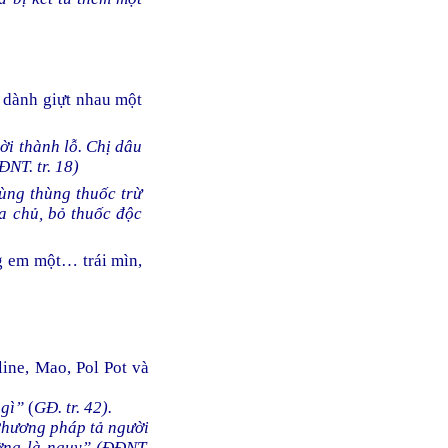
, dành giựt nhau một
ời thành lỗ. Chị dâu
ĐNT. tr. 18)
ùng thùng thuốc trừ
a chủ, bỏ thuốc độc
ng em một… trái mìn,
line, Mao, Pol Pot và
 gì”
(
GĐ. tr. 42).
 Phương pháp tả người
ường là nguy” (ĐĐNT.