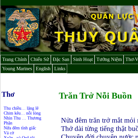
Trang Chính
Chiến Sử
Đặc San
Sinh Hoạt
Tưởng Niệm
Thơ-
Young Marines
English
Links
Thơ
Trăn Trở Nỗi Buồn
Thu chiều… lặng lẽ
Chim kêu… nỗi lòng
Nhìn Thu … Thương
Nửa đêm trăn trở mắt mỏi
Phận
Thở dài từng tiếng thật bu
Nửa đêm tỉnh giấc
Vá cờ
Chuyện đời chuyện nước n
Xuân...và Quê tôi