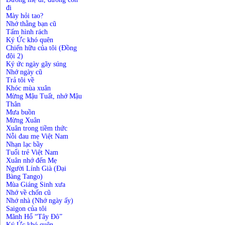
đi
Mày hỏi tao?
Nhớ thằng bạn cũ
Tấm hình rách
Ký Ức khó quên
Chiến hữu của tôi (Đồng
đội 2)
Ký ức ngày gãy súng
Nhớ ngày cũ
Trả tôi về
Khóc mùa xuân
Mừng Mậu Tuất, nhớ Mậu
Thân
Mưa buồn
Mừng Xuân
Xuân trong tiềm thức
Nỗi đau mẹ Việt Nam
Nhạn lạc bầy
Tuổi trẻ Việt Nam
Xuân nhớ đến Mẹ
Người Lính Già (Đại
Bàng Tango)
Mùa Giáng Sinh xưa
Nhớ về chốn cũ
Nhớ nhà (Nhớ ngày ấy)
Saigon của tôi
Mãnh Hổ “Tây Đô”
Ký Ức khó quên