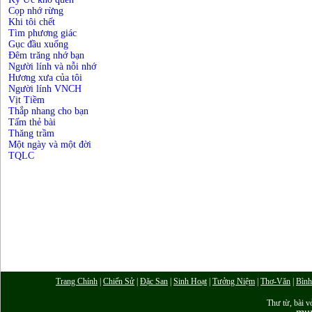
Cọp nhớ rừng
Khi tôi chết
Tìm phương giác
Gục đầu xuống
Đêm trăng nhớ bạn
Người lính và nỗi nhớ
Hương xưa của tôi
Người lính VNCH
Vịt Tiềm
Thắp nhang cho bạn
T
ấm thẻ bài
Thăng trầm
Một ngày và một đời
TQLC
Trang Chính
|
Chiến Sử
|
Đặc San
|
Sinh Hoạt
|
Tưởng Niệm
|
Thơ-Văn
|
Bình
Thư từ, bài vở