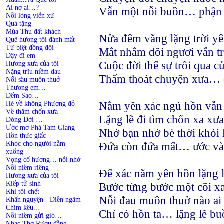
Ai nợ ai…?
Vẫn một nỗi buồn… phận 
Nỗi lòng viễn xứ
Quà tặng
Mùa Thu đất khách
Nửa đêm vắng lặng trời yê
Quê hương tôi đánh mất
Từ biệt đồng đội
Mắt nhắm đôi ngươi vẫn tr
Dậy đi em
Cuộc đời thế sự trôi qua c
Hương xưa của tôi
Nặng trĩu niềm dau
Thấm thoát chuyện xưa… 
Nổi sầu muôn thuở
Thương em…
Đếm Sao…
Nằm yên xác ngủ hồn vẫn
Hè về không Phượng đỏ
Về thăm chốn xưa
Lặng lẽ đi tìm chốn xa xưa
Dòng Đời …
Ước mơ Phá Tam Giang
Nhớ bạn nhớ bè thời khói 
Hồn thức giấc
Khóc cho người nằm
Đứa còn đứa mất… ước và
xuống
Vọng cố hương… nỗi nhớ
Nỗi niềm riêng
Để xác nằm yên hồn lặng 
Hương xưa của tôi
Kiếp tử sinh
Bước từng bước một cõi x
Khi tôi chết
Nỗi đau muôn thuở nào ai 
Khấn nguyện
-
Diễn ngâm
Chim kêu...
Chỉ có hồn ta… lặng lẽ bu
Nỗi niềm gửi gió…
Nhạc Thơ Rượu đắng
-