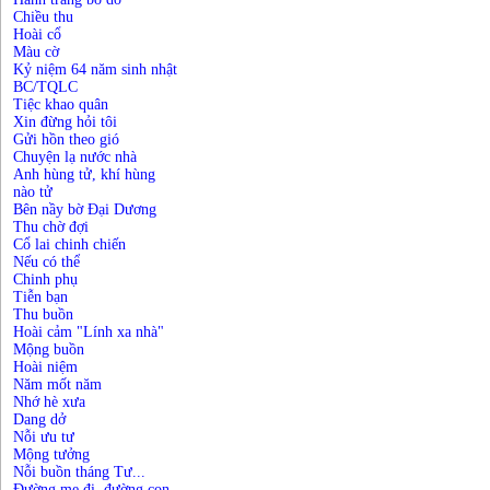
Chiều thu
Hoài cổ
Màu cờ
Kỷ niệm 64 năm sinh nhật
BC/TQLC
Tiệc khao quân
Xin đừng hỏi tôi
Gửi hồn theo gió
Chuyện lạ nước nhà
Anh hùng tử, khí hùng
nào tử
Bên nầy bờ Đại Dương
Thu chờ đợi
Cổ lai chinh chiến
Nếu có thể
Chinh phụ
Tiễn bạn
Thu buồn
Hoài cảm "Lính xa nhà"
Mộng buồn
Hoài niệm
Năm mốt năm
Nhớ hè xưa
Dang dở
Nỗi ưu tư
Mộng tưởng
Nỗi buồn tháng Tư...
Đường mẹ đi, đường con