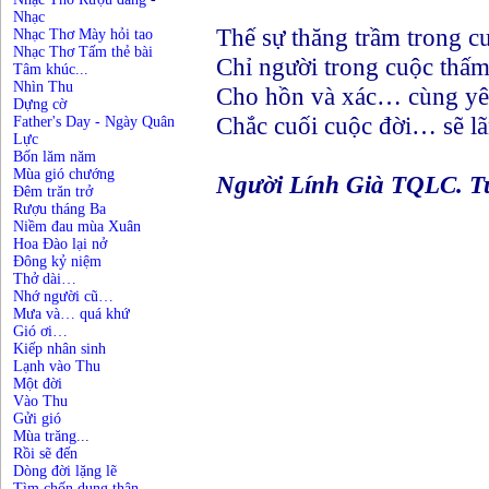
Nhạc
Thế sự thăng trầm trong c
Nhạc Thơ Mày hỏi tao
Nhạc Thơ Tấm thẻ bài
Chỉ người trong cuộc thấ
Tâm khúc...
Nhìn Thu
Cho hồn và xác… cùng yê
Dựng cờ
Chắc cuối cuộc đời… sẽ l
Father's Day - Ngày Quân
Lực
Bốn lăm năm
Mùa gió chướng
Người Lính Già TQLC. T
Đêm trăn trở
Rượu tháng Ba
Niềm đau mùa Xuân
Hoa Đào lại nở
Đông kỷ niệm
Thở dài…
Nhớ người cũ…
Mưa và… quá khứ
Gió ơi…
Kiếp nhân sinh
Lạnh vào Thu
Một đời
Vào Thu
Gửi gió
Mùa trăng
...
Rồi sẽ đến
Dòng đời lặng lẽ
Tìm chốn dung thân