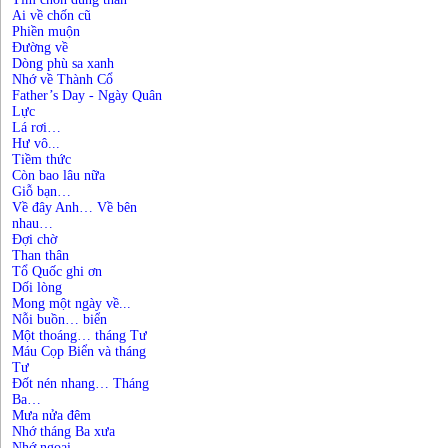
Ai về chốn cũ
Phiền muộn
Đường về
Dòng phù sa xanh
Nhớ về Thành Cổ
Father’s Day - Ngày Quân
Lực
Lá rơi…
Hư vô...
Tiềm thức
Còn bao lâu nữa
Giỗ bạn…
Về đây Anh… Về bên
nhau…
Đợi chờ
Than thân
Tổ Quốc ghi ơn
Dối lòng
Mong một ngày về...
Nỗi buồn… biển
Một thoáng… tháng Tư
Máu Cọp Biển và tháng
Tư
Đốt nén nhang… Tháng
Ba…
Mưa nửa đêm
Nhớ tháng Ba xưa
Nhớ ngoại