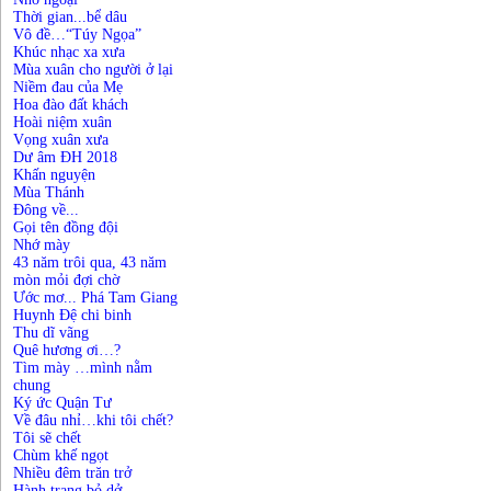
Thời gian...bể dâu
Vô đề…“Túy Ngọa”
Khúc nhạc xa xưa
Mùa xuân cho người ở lại
Niềm đau của Mẹ
Hoa đào đất khách
Hoài niệm xuân
Vọng xuân xưa
Dư âm ĐH 2018
Khấn nguyện
Mùa Thánh
Đông về...
Gọi tên đồng đội
Nhớ mày
43 năm trôi qua, 43 năm
mòn mỏi đợi chờ
Ước mơ... Phá Tam Giang
Huynh Đệ chi binh
Thu dĩ vãng
Quê hương ơi…?
Tìm mày …mình nằm
chung
Ký ức Quận Tư
Về đâu nhỉ…khi tôi chết?
Tôi sẽ chết
Chùm khế ngọt
Nhiều đêm trăn trở
Hành trang bỏ dở