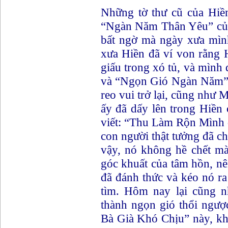
Những tờ thư cũ của Hiề
“Ngàn Năm Thân Yêu” của
bất ngờ mà ngày xưa mìn
xưa Hiền đã ví von rằng H
giấu trong xó tủ, và mình đ
và “Ngọn Gió Ngàn Năm” 
reo vui trở lại, cũng như
ấy đã dấy lên trong Hiền
viết: “Thu Làm Rộn Mình 
con người thật tưởng đã c
vậy, nó không hề chết m
góc khuất của tâm hồn, nê
đã đánh thức và kéo nó ra
tìm. Hôm nay lại cũng n
thành ngọn gió thổi ngượ
Bà Già Khó Chịu” này, k