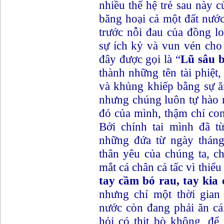
nhiều thế hệ trẻ sau này c
băng hoại cả một đất nước
trước nỗi đau của đồng lo
sự ích kỷ và vun vén cho
đây được gọi là “
Lũ sâu b
thành những tên tài phiệt
và khủng khiếp bằng sự 
nhưng chúng luôn tự hào m
đó của mình, thậm chí con
Bởi chính tai mình đã t
những đứa từ ngày thán
thân yêu của chúng ta, c
mắt cá chân cả tấc vì thiếu
tay cầm bó rau, tay kia 
nhưng chỉ một thời gian
nước còn đang phải ăn cái
hỏi có thịt bò không, đ