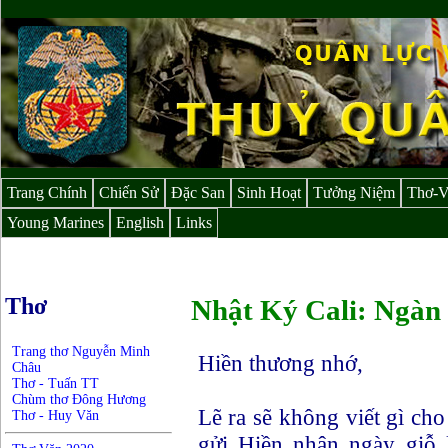
Trang Chính
Chiến Sử
Đặc San
Sinh Hoạt
Tưởng Niệm
Thơ-
Young Marines
English
Links
Thơ
Nhật Ký Cali: Ngà
Trang thơ Nguyễn Minh
Hiền thương nhớ,
Châu
Thơ - Tuấn TT
Chùm thơ Đông Hương
Lẽ ra sẽ không viết gì cho
Thơ - Huy Văn
gửi Hiền nhân ngày giỗ 