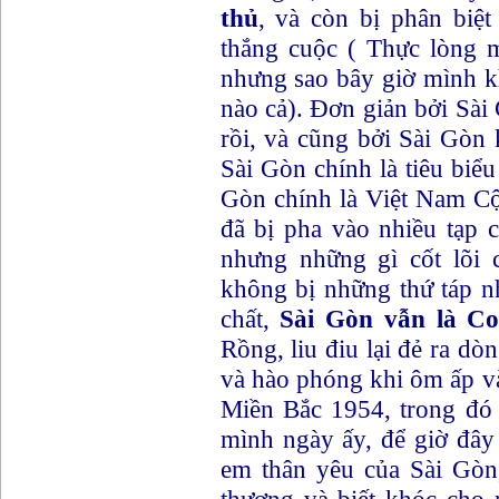
thủ
, và còn bị phân biệt
thắng cuộc ( Thực lòng 
nhưng sao bây giờ mình 
nào cả). Đơn giản bởi Sài
rồi, và cũng bởi Sài Gòn
Sài Gòn chính là tiêu bi
Gòn chính là Việt Nam C
đã bị pha vào nhiều tạp 
nhưng những gì cốt lõi 
không bị những thứ táp n
chất,
Sài Gòn vẫn là C
Rồng, liu điu lại đẻ ra dò
và hào phóng khi ôm ấp và
Miền Bắc 1954, trong đó
mình ngày ấy, để giờ đây
em thân yêu của Sài Gòn,