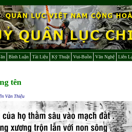
Văn
Bình Luận
Tài Liệu
Kỹ Thuật
Vui-Buồn
Văn Nghệ
Liên L
ng tên
ễn Văn Thiệu