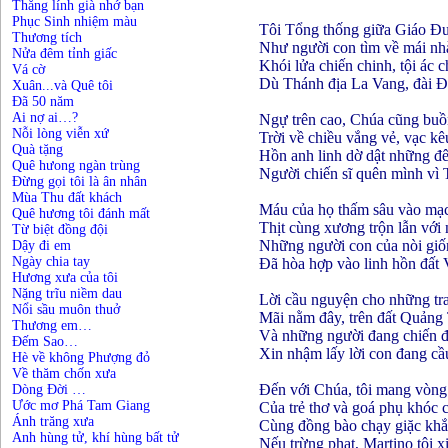
Thằng lính già nhớ bạn
Phục Sinh nhiệm màu
Tôi Tổng thống giữa Giáo Đ
Thương tích
Như người con tìm về mái nh
Nửa đêm tỉnh giấc
Khói lửa chiến chinh, tội ác 
Vá cờ
Dù Thánh địa La Vang, đài 
Xuân...và Quê tôi
Đã 50 năm
Ai nợ ai…?
Ngự trên cao, Chúa cũng buồn
Nỗi lòng viễn xứ
Trời về chiều vắng vẻ, vạc k
Quà tặng
Hồn anh linh dờ dật những đ
Quê hưong ngàn trùng
Người chiến sĩ quên mình vì
Đừng gọi tôi là ân nhân
Mùa Thu đất khách
Máu của họ thấm sâu vào mạc
Quê hương tôi đánh mất
Thịt cùng xương trộn lẫn với
Từ biệt đồng đội
Những người con của nòi gi
Dậy đi em
Ngày chia tay
Đã hòa hợp vào linh hồn đất V
Hương xưa của tôi
Nặng trĩu niềm dau
Lời cầu nguyện cho những tra
Nổi sầu muôn thuở
Mãi nằm đây, trên đất Quảng 
Thương em…
Và những người đang chiến đ
Đếm Sao…
Xin nhậm lấy lời con đang cầ
Hè về không Phượng đỏ
Về thăm chốn xưa
Đến với Chúa, tôi mang vòng 
Dòng Đời …
Ước mơ Phá Tam Giang
Của trẻ thơ và goá phụ khó
Ánh trăng xưa
Cùng đồng bào chạy giặc kh
Anh hùng tử, khí hùng bất tử
Nếu trừng phạt, Martino tôi x