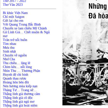
Thơ 2017 - 2022
Thơ Văn 2023
Bi khúc Việt-Nam
Chỉ một Saigon
Gửi lại cho em
Với Quang Trung Bắc Bình
Chuyến xe lam chiều Mỹ Chánh
Gã Lính Già… Chết muộn & Ngủ
mơ
Trăn trở nỗi buồn
Tìm nhau
Mưa thu
Sinh nhật
Chuyện về nguồn
Nhớ Cha
Thu chiều… lặng lẽ
Chim kêu… nỗi lòng
Nhìn Thu … Thương Phận
Huynh đệ chi binh
Quanh thau rượu
Hoàng hôn bên đồi
Nén hương mùa kiếp nạn
Tháng Tư… Trang sử…
Thằng lính già thương cảm
Thằng lính già cô độc
Thằng lính già ngủ mơ
Thằng lính già hoài niệm