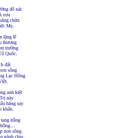
ường đổ nát
à xưa
chẳng chừa
Đức Mẹ.
 lặng lẽ
êu thương
êm trường
 Tổ Quốc.
h đất
 non sông
ống Lạc Hồng
iệt.
ng anh kiệt
Trị này
ấu hăng say
u khấn.
tang trắng
c chồng…
ắp non sông
in gánh chịu.