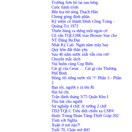
Trường Sơn bỏ lại sau lưng
Cuộc hành trình
Bên kia bờ sông Thạch Hãn
Chung gòng định phận
Kỷ niệm cổ thành Đinh Công Tráng -
Quảng Trị 1972
Thiên hùng ca dựng một ngọn cờ
Cố vấn TQLCHK trao Bronze Star cho
NT Đặng Bá Đạt
Nhật Ký Cali: Ngàn năm mây bay
Quỳ hôn đất thân yêu
Sau 46 năm nước mắt vẫn còn rơi!
Chuyện mắc dịch
Vui buồn cùng Cọp Biển
Cái gì của Cesar … Cái gì của Thương
Phế Binh …
Hỏng rồi tiếng nước tôi !!! Phần 1
-
Phần
2
Bạn tôi, người y tá tên Ri
Hai bà chị
Trận đánh tháng 3/75 Quân Khu I
Thu hát cho người
Sự nghiệp 4 chữ, lý tưởng 2 chữ
TĐ2/TQLC Tiêu diệt chiến xa CSBV
thuộc Trung Đoàn Tăng-Thiết Giáp 202
Tình với Nghĩa
Xuân ở nơi nào?!
Tuổi 70, Chán mớ đời!