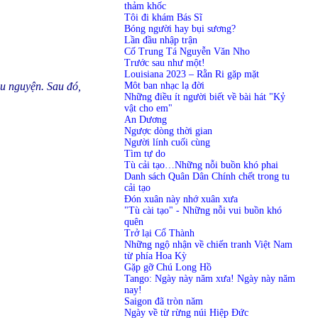
thảm khốc
Tôi đi khám Bás Sĩ
Bóng người hay bụi sương?
Lần đầu nhập trận
Cố Trung Tá Nguyễn Văn Nho
Trước sau như một!
Louisiana 2023 – Rằn Ri gặp mặt
Môt ban nhạc lạ đời
ầu nguyện. Sau đó,
Những điều ít người biết về bài hát "Kỷ
vật cho em"
An Dương
Ngược dòng thời gian
Người lính cuối cùng
Tìm tự do
Tù cải tạo…Những nỗi buồn khó phai
Danh sách Quân Dân Chính chết trong tu
cải tạo
Đón xuân này nhớ xuân xưa
"Tù cài tạo" - Những nỗi vui buồn khó
quên
Trở lại Cổ Thành
Những ngộ nhận về chiến tranh Việt Nam
từ phía Hoa Kỳ
Gặp gỡ Chú Long Hồ
Tango: Ngày này năm xưa! Ngày này năm
nay!
Saigon đã tròn năm
Ngày về từ rừng núi Hiệp Đức