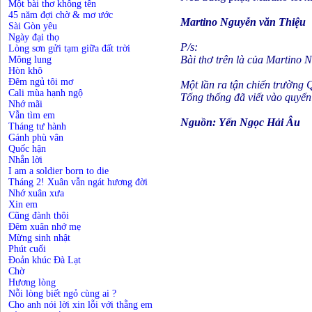
Một bài thơ không tên
45 năm đợi chờ & mơ ước
Martino Nguyễn văn Thiệu
Sài Gòn yêu
Ngày đại thọ
P/s:
Lòng sơn gửi tạm giữa đất trời
Bài thơ trên là của Martino 
Mông lung
Hòn khô
Đêm ngủ tôi mơ
Một lần ra tận chiến trường 
Cali mùa hạnh ngộ
Tổng thống đã viết vào quyển 
Nhớ mãi
Vẫn tìm em
Nguồn: Yến Ngọc Hải Âu
Tháng tư hành
Gánh phù vân
Quốc hận
Nhắn lời
I am a soldier born to die
Tháng 2! Xuân vẫn ngát hương đời
Nhớ xuân xưa
Xin em
Cũng đành thôi
Đêm xuân nhớ mẹ
Mừng sinh nhật
Phút cuối
Đoản khúc Đà Lạt
Chờ
Hương lòng
Nỗi lòng biết ngỏ cùng ai ?
Cho anh nói lời xin lỗi với thằng em