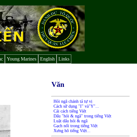
ạc
Young Marines
English
Links
Văn
Hỏi ngã chánh tả tự vị
Cách sử dụng "I" và"Y"...
Cải cách tiếng Việt
Dấu "hỏi & ngã" trong tiếng Việt
Luật dấu hỏi & ngã
Gạch nối trong tiếng Việt
Xưng hô tiếng Việt...