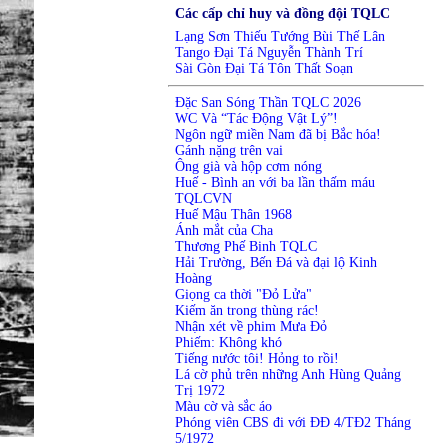
Các cấp chỉ huy và đồng đội TQLC
Lạng Sơn Thiếu Tướng Bùi Thế Lân
Tango Đại Tá Nguyễn Thành Trí
Sài Gòn Đại Tá Tôn Thất Soạn
Đặc San Sóng Thần TQLC 2026
WC Và “Tác Động Vật Lý”!
Ngôn ngữ miền Nam đã bị Bắc hóa!
Gánh nặng trên vai
Ông già và hộp cơm nóng
Huế - Bình an với ba lần thấm máu
TQLCVN
Huế Mậu Thân 1968
Ánh mắt của Cha
Thương Phế Binh TQLC
Hải Trường, Bến Đá và đại lộ Kinh
Hoàng
Giọng ca thời "Đỏ Lửa"
Kiếm ăn trong thùng rác!
Nhận xét về phim Mưa Đỏ
Phiếm: Không khó
Tiếng nước tôi! Hỏng to rồi!
Lá cờ phủ trên những Anh Hùng Quảng
Trị 1972
Màu cờ và sắc áo
Phóng viên CBS đi với ĐĐ 4/TĐ2 Tháng
5/1972