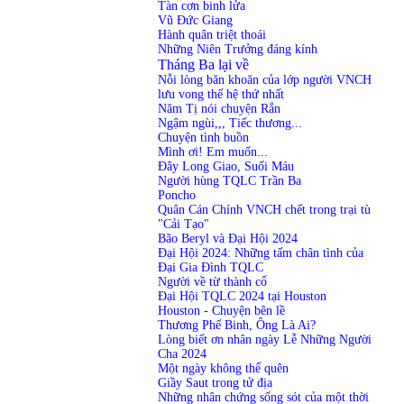
Tàn cơn binh lửa
Vũ Đức Giang
Hành quân triệt thoái
Những Niên Trưởng đáng kính
Tháng Ba lại về
Nỗi lòng băn khoăn của lớp người VNCH
lưu vong thế hệ thứ nhất
Năm Tị nói chuyện Rắn
Ngậm ngùi,,, Tiếc thương...
Chuyện tình buồn
Mình ơi! Em muốn...
Đây Long Giao, Suối Máu
Người hùng TQLC Trần Ba
Poncho
Quân Cán Chính VNCH chết trong trại tù
"Cải Tạo"
Bão Beryl và Đại Hội 2024
Đại Hội 2024: Những tấm chân tình của
Đại Gia Đình TQLC
Người về từ thành cổ
Đại Hội TQLC 2024 tại Houston
Houston - Chuyện bên lề
Thương Phế Binh, Ông Là Ai?
Lòng biết ơn nhân ngày Lễ Những Người
Cha 2024
Một ngày không thể quên
Giầy Saut trong tử địa
Những nhân chứng sống sót của một thời