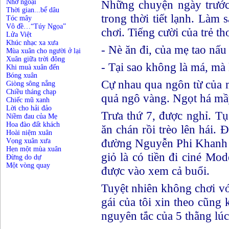
Nhớ ngoại
Những chuyện ngày trước 
Thời gian...bể dâu
trong thời tiết lạnh. Làm
Tóc mây
Vô đề…“Túy Ngọa”
chơi. Tiếng cười của trẻ thơ,
Lửa Việt
Khúc nhạc xa xưa
- Nè ăn đi, của mẹ tao nấu 
Mùa xuân cho người ở lại
Xuân giữa trời đông
- Tại sao không là má, mà 
Khi muà xuân đến
Bóng xuân
Cự nhau qua ngôn từ của
Giòng sông nắng
Chiều tháng chạp
quả ngô vàng. Ngọt há mầ
Chiếc mũ xanh
Lời cho hải đảo
Trưa thứ 7, được nghỉ. Tụ
Niềm đau của Mẹ
Hoa đào đất khách
ăn chán rồi trèo lên hái.
Hoài niệm xuân
đường Nguyễn Phi Khanh 
Vọng xuân xưa
Hẹn một mùa xuân
giỏ là có tiền đi ciné Mod
Đừng do dự
Một vòng quay
được vào xem cả buổi.
Tuyệt nhiên không chơi v
gái của tôi xin theo cũng 
nguyên tắc của 5 thằng lúc