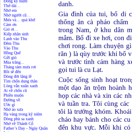
Đông kỷ niệm
danh.
Thở dài…
Nhớ em
Gia đình của tui, bố di 
Nhớ người cũ…
Mưa và… quá khứ
thống ăn cà pháo chấm 
Cám ơn
trong Nam, ở khu dân m
Gió ơi…
Kiếp nhân sinh
mắm. Bố đi xe hơi, con đ
Lạnh vào Thu
Đêm Thu
chơi rong. Làm chuyện gì 
Vào Thu
răn ) là qùy trước khi bố
Hồng Quế
Gửi gió
và trước tình cảm hàng 
Mùa trăng
...
Tháng tám mưa rơi
gọi tui là cu Lạt.
Rồi sẽ đến
Dòng đời lặng lẽ
Cuộc sống sinh hoạt tron
Tìm chốn dung thân
Lòng vẫn xuân xanh
một dạo ăn trộm hoành 
Ai về chốn cũ
họp các nhà và xin các nh
Phiền muộn
Đường về
và tuần tra. Tôi cùng cá
Ước gì
Nhớ áo xưa
tôi là trưởng khóm. Khoá
Hạ vàng trong kỷ niệm
cháo hay bánh cho các c
Dòng phù sa xanh
Nhớ về Thành Cổ
đến khu vực. Mỗi khi có
Father’s Day - Ngày Quân