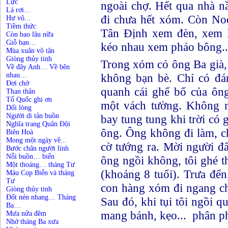
Lực
ngoài chợ. Hết qua nhà n
Lá rơi…
đi chưa hết xóm. Còn Noe
Hư vô...
Tiềm thức
Tân Định xem đèn, xem l
Còn bao lâu nữa
Giỗ bạn…
kéo nhau xem pháo bông..
Mùa xuân vô tận
Giòng thủy tinh
Trong xóm có ông Ba già, 
Về đây Anh… Về bên
nhau…
không bạn bè. Chỉ có đá
Đợi chờ
quanh cái ghế bố của ông
Than thân
Tổ Quốc ghi ơn
một vách tường. Không m
Dối lòng
Người di tản buồn
bay tung tung khi trời có g
N
ghĩa trang Quân Đội
ông. Ông không đi làm, c
Biên Hoà
Mong một ngày về...
cờ tướng ra. Mời người đấu
Bước chân người lính
Nỗi buồn… biển
ông ngồi không, tôi ghé t
Một thoáng… tháng Tư
(khoảng 8 tuổi). Trưa đến
Máu Cọp Biển và tháng
Tư
con hàng xóm đi ngang ch
Giòng thủy tinh
Đốt nén nhang… Tháng
Sau đó, khi tụi tôi ngồi 
Ba…
mang bánh, kẹo... phân ph
Mưa nửa đêm
Nhớ tháng Ba xưa