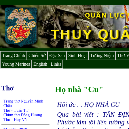
Trang Chính
Chiến Sử
Đặc San
Sinh Hoạt
Tưởng Niệm
Thơ-
Young Marines
English
Links
Thơ
Họ nhà "Cu"
Trang thơ Nguyễn Minh
Hồi ức . . HỌ NHÀ CU
Châu
Thơ - Tuấn TT
Qua bài viết : TÂN Đ
Chùm thơ Đông Hương
Thơ - Huy Văn
Phước làm tôi liên tưởng về