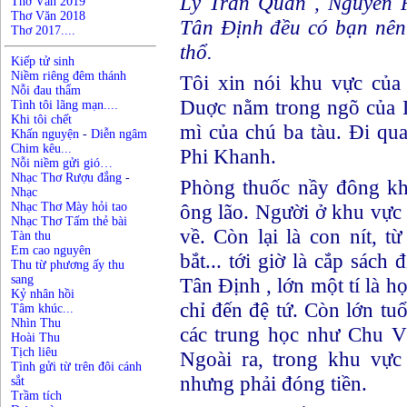
Lý Trần Quán , Nguyễn 
Thơ Văn 2019
Thơ Văn 2018
Tân Định đều có bạn nên 
Thơ 2017....
thổ.
Kiếp tử sinh
Niềm riêng đêm thánh
Tôi xin nói khu vực của
Nỗi đau thẩm
Duợc nằm trong ngõ của 
Tình tôi lãng mạn....
Khi tôi chết
mì của chú ba tàu. Đi qu
Khấn nguyện
-
Diễn ngâm
Chim kêu...
Phi Khanh.
Nỗi niềm gửi gió…
Nhạc Thơ Rượu đắng
-
Phòng thuốc nầy đông khá
Nhạc
Nhạc Thơ Mày hỏi tao
ông lão. Người ở khu vực 
Nhạc Thơ Tấm thẻ bài
về. Còn lại là con nít, t
Tàn thu
Em cao nguyên
bắt... tới giờ là cắp sách 
Thu từ phương ấy thu
sang
Tân Định , lớn một tí là h
Kỷ nhân hồi
chỉ đến đệ tứ. Còn lớn tuổ
Tâm khúc...
Nhìn Thu
các trung học như Chu V
Hoài Thu
Tịch liêu
Ngoài ra, trong khu vực
Tình gửi từ trên đôi cánh
nhưng phải đóng tiền.
sắt
Trầm tích