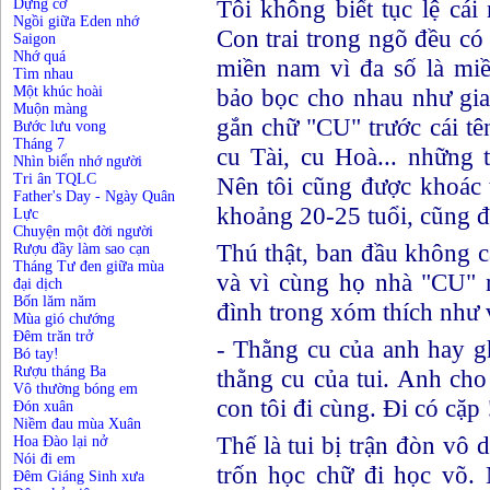
Tôi không biết tục lệ cái
Dựng cờ
Ngồi giữa Eden nhớ
Con trai trong ngõ đều có
Saigon
Nhớ quá
miền nam vì đa số là mi
Tìm nhau
Một khúc hoài
bảo bọc cho nhau như gia
Muộn màng
gắn chữ "CU" trước cái tê
Bước lưu vong
Tháng 7
cu Tài, cu Hoà... những 
Nhìn biển nhớ người
Tri ân TQLC
Nên tôi cũng được khoác
Father's Day - Ngày Quân
khoảng 20-25 tuổi, cũng đ
Lực
Chuyện một đời người
Thú thật, ban đầu không 
Rượu đầy làm sao cạn
Tháng Tư đen giữa mùa
và vì cùng họ nhà "CU" 
đại dịch
Bốn lăm năm
đình trong xóm thích như 
Mùa gió chướng
Đêm trăn trở
- Thằng cu của anh hay gh
Bó tay!
Rượu tháng Ba
thằng cu của tui. Anh ch
Vô thường bóng em
con tôi đi cùng. Đi có cặp 
Đón xuân
Niềm đau mùa Xuân
Thế là tui bị trận đòn vô 
Hoa Đào lại nở
Nói đi em
trốn học chữ đi học võ. 
Đêm Giáng Sinh xưa