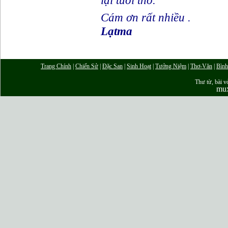
lại tuổi thơ.
Cám ơn rất nhiều .
Lạtma
Trang Chính
|
Chiến Sử
|
Đặc San
|
Sinh Hoạt
|
Tưởng Niệm
|
Thơ-Văn
|
Bình
Thư từ, bài vở
mu