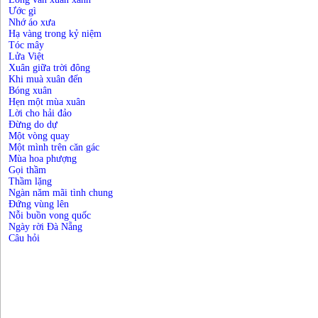
Ước gì
Nhớ áo xưa
Hạ vàng trong kỷ niệm
Tóc mây
Lửa Việt
Xuân giữa trời đông
Khi muà xuân đến
Bóng xuân
Hẹn một mùa xuân
Lời cho hải đảo
Đừng do dự
Một vòng quay
Một mình trên căn gác
Mùa hoa phượng
Gọi thầm
Thầm lặng
Ngàn năm mãi tình chung
Đứng vùng lên
Nỗi buồn vong quốc
Ngày rời Đà Nẵng
Câu hỏi