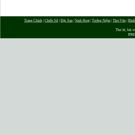
Trang Chính
|
Chiến Sử
|
Đặc San
|
Sinh Hoạt
|
Tưởng Niệm
|
Thơ-Văn
|
Bình
Thư từ, bài vở
mu