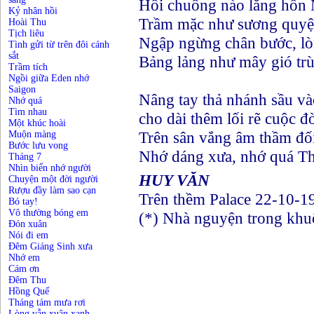
Hồi chuông nào lắng hồn 
Kỷ nhân hồi
Trầm mặc như sương quyện
Hoài Thu
Tịch liêu
Ngập ngừng chân bước, lò
Tình gửi từ trên đôi cánh
sắt
Bảng lảng như mây gió tr
Trầm tích
Ngồi giữa Eden nhớ
Saigon
Nâng tay thả nhánh sầu v
Nhớ quá
Tìm nhau
cho dài thêm lối rẽ cuộc đ
Một khúc hoài
Trên sân vắng âm thầm đố
Muộn màng
Bước lưu vong
Nhớ dáng xưa, nhớ quá Th
Tháng 7
Nhìn biển nhớ người
HUY VĂN
Chuyện một đời người
Rượu đầy làm sao cạn
Trên thềm Palace 22-10-1
Bó tay!
Vô thường bóng em
(*) Nhà nguyện trong khu
Đón xuân
Nói đi em
Đêm Giáng Sinh xưa
Nhớ em
Cám ơn
Đêm Thu
Hồng Quế
Tháng tám mưa rơi
Lòng vẫn xuân xanh