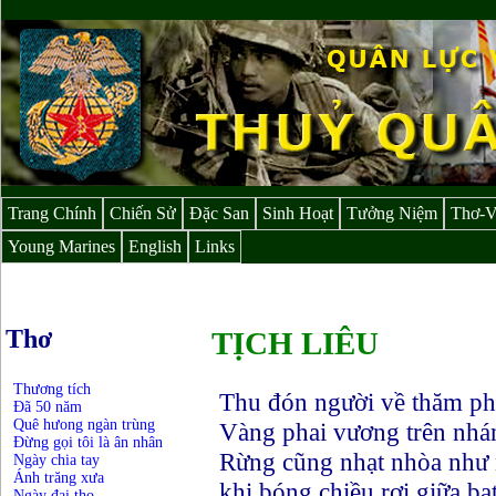
Trang Chính
Chiến Sử
Đặc San
Sinh Hoạt
Tưởng Niệm
Thơ-
Young Marines
English
Links
Thơ
TỊCH LIÊU
Thương tích
Thu đón người về thăm ph
Đã 50 năm
Quê hưong ngàn trùng
Vàng phai vương trên nhán
Đừng gọi tôi là ân nhân
Rừng cũng nhạt nhòa như
Ngày chia tay
Ánh trăng xưa
khi bóng chiều rơi giữa bạ
Ngày đại thọ