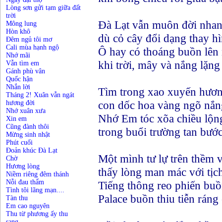
Lòng sơn gửi tạm giữa đất
trời
Đà Lạt vẫn muôn đời nhan
Mông lung
Hòn khô
dù cỏ cây đổi dạng thay h
Đêm ngủ tôi mơ
Cali mùa hạnh ngộ
Ô hay có thoáng buồn lên
Nhớ mãi
khi trời, mây và nắng lặng
Vẫn tìm em
Gánh phù vân
Quốc hận
Nhắn lời
Tìm trong xao xuyến hươn
Tháng 2! Xuân vẫn ngát
con dốc hoa vàng ngõ nắn
hương đời
Nhớ xuân xưa
Nhớ Em tóc xõa chiều lộn
Xin em
Cũng đành thôi
trong buổi trường tan bước
Mừng sinh nhật
Phút cuối
Đoản khúc Đà Lạt
Một mình tư lự trên thềm 
Chờ
Hương lòng
thấy lòng man mác với tịch
Niềm riêng đêm thánh
Nỗi đau thẩm
Tiếng thông reo phiến bu
Tình tôi lãng mạn....
Palace buồn thiu tiễn ráng 
Tàn thu
Em cao nguyên
Thu từ phương ấy thu
sang