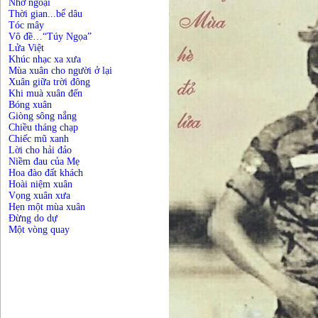
Nhớ ngoại
Thời gian...bể dâu
Tóc mây
Vô đề…“Túy Ngọa”
Lửa Việt
Khúc nhạc xa xưa
Mùa xuân cho người ở lại
Xuân giữa trời đông
Khi muà xuân đến
Bóng xuân
Giòng sông nắng
Chiều tháng chạp
Chiếc mũ xanh
Lời cho hải đảo
Niềm đau của Mẹ
Hoa đào đất khách
Hoài niệm xuân
Vọng xuân xưa
Hẹn một mùa xuân
Đừng do dự
Một vòng quay