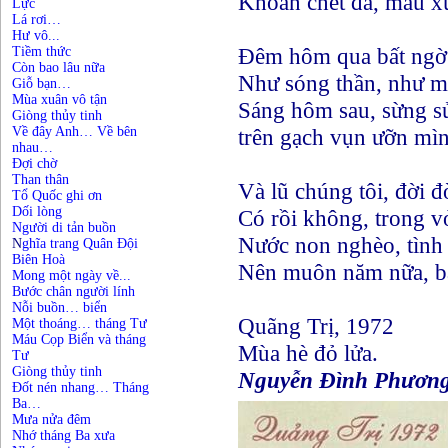
Khoan chết đã, máu x
Lực
Lá rơi…
Hư vô...
Đêm hôm qua bất ngờ 
Tiềm thức
Còn bao lâu nữa
Như sóng thần, như m
Giỗ bạn…
Mùa xuân vô tận
Sáng hôm sau, sừng s
Giòng thủy tinh
Về đây Anh… Về bên
trên gạch vụn ưỡn mì
nhau…
Đợi chờ
Than thân
Và lũ chúng tôi, đời đ
Tổ Quốc ghi ơn
Dối lòng
Có rồi không, trong 
Người di tản buồn
Nước non nghèo, tình
N
ghĩa trang Quân Đội
Biên Hoà
Nên muôn năm nữa, bà
Mong một ngày về...
Bước chân người lính
Nỗi buồn… biển
Quãng Trị, 1972
Một thoáng… tháng Tư
Máu Cọp Biển và tháng
Mùa hè đỏ lửa.
Tư
Giòng thủy tinh
Nguyễn Đình Phương
Đốt nén nhang… Tháng
Ba…
Mưa nửa đêm
Nhớ tháng Ba xưa