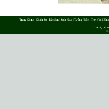
Trang Chính
|
Chiến Sử
|
Đặc San
|
Sinh Hoạt
|
Tưởng Niệm
|
Thơ-Văn
|
Bình
Thư từ, bài vở
mu