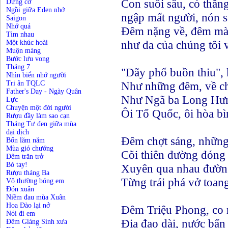
Con suối sâu, có thằng
Dựng cờ
Ngồi giữa Eden nhớ
ngập mất người, nón sắ
Saigon
Nhớ quá
Đêm nặng về, đêm mà
Tìm nhau
như da của chúng tôi v
Một khúc hoài
Muộn màng
Bước lưu vong
Tháng 7
"Dãy phố buồn thiu", 
Nhìn biển nhớ người
Tri ân TQLC
Như những đêm, về ch
Father's Day - Ngày Quân
Như Ngã ba Long Hưn
Lực
Chuyện một đời người
Ôi Tổ Quốc, ôi hòa bì
Rượu đầy làm sao cạn
Tháng Tư đen giữa mùa
đại dịch
Đêm chợt sáng, những
Bốn lăm năm
Mùa gió chướng
Cõi thiên đường đóng 
Đêm trăn trở
Bó tay!
Xuyên qua nhau đường 
Rượu tháng Ba
Từng trái phá vở toang
Vô thường bóng em
Đón xuân
Niềm đau mùa Xuân
Hoa Đào lại nở
Đêm Triệu Phong, co 
Nói đi em
Địa đạo dài, nước bẩn
Đêm Giáng Sinh xưa