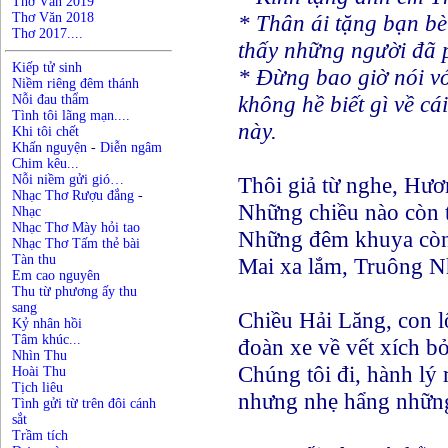
Thơ Văn 2019
Thơ Văn 2018
* Thân ái tặng bạn b
Thơ 2017....
thấy những người đã 
Kiếp tử sinh
* Đừng bao giờ nói vớ
Niềm riêng đêm thánh
không hề biết gì về cá
Nỗi đau thẩm
Tình tôi lãng mạn....
này.
Khi tôi chết
Khấn nguyện
-
Diễn ngâm
Chim kêu...
Nỗi niềm gửi gió…
Thôi giả từ nghe, Hươ
Nhạc Thơ Rượu đắng
-
Những chiều nào còn 
Nhạc
Nhạc Thơ Mày hỏi tao
Những đêm khuya còn 
Nhạc Thơ Tấm thẻ bài
Tàn thu
Mai xa lắm, Truông N
Em cao nguyên
Thu từ phương ấy thu
sang
Chiều Hải Lăng, con l
Kỷ nhân hồi
Tâm khúc...
đoàn xe về vết xích bỏ 
Nhìn Thu
Chúng tôi đi, hành lý 
Hoài Thu
Tịch liêu
nhưng nhẹ hẩng những
Tình gửi từ trên đôi cánh
sắt
Trầm tích