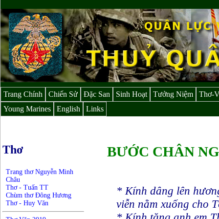
Trang Chính
Chiến Sử
Đặc San
Sinh Hoạt
Tưởng Niệm
Thơ-
Young Marines
English
Links
Thơ
BƯỚC CHÂN NGƯ
Trang thơ Nguyễn Minh
Châu
Thơ - Tuấn TT
* Kính dâng lên hươn
Chùm thơ Đông Hương
viễn nằm xuống cho T
Thơ - Huy Văn
* Kính tặng anh em 