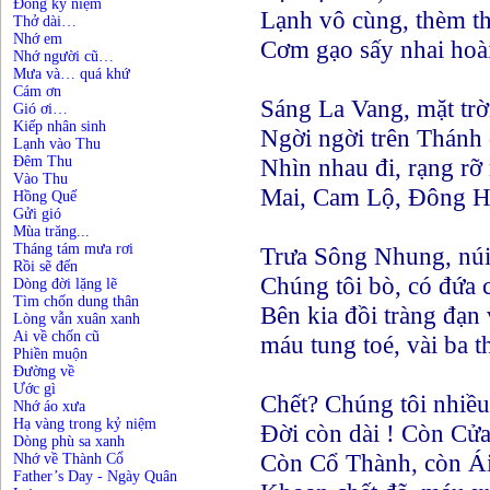
Đông kỷ niệm
Lạnh vô cùng, thèm th
Thở dài…
Nhớ em
Cơm gạo sấy nhai hoà
Nhớ người cũ…
Mưa và… quá khứ
Cám ơn
Sáng La Vang, mặt trờ
Gió ơi…
Kiếp nhân sinh
Ngời ngời trên Thánh đ
Lạnh vào Thu
Đêm Thu
Nhìn nhau đi, rạng rỡ 
Vào Thu
Mai, Cam Lộ, Đông Hà
Hồng Quế
Gửi gió
Mùa trăng
...
Tháng tám mưa rơi
Trưa Sông Nhung, núi
Rồi sẽ đến
Chúng tôi bò, có đứa
Dòng đời lặng lẽ
Tìm chốn dung thân
Bên kia đồi tràng đạn
Lòng vẫn xuân xanh
Ai về chốn cũ
máu tung toé, vài ba t
Phiền muộn
Đường về
Ước gì
Chết? Chúng tôi nhiề
Nhớ áo xưa
Hạ vàng trong kỷ niệm
Đời còn dài ! Còn Cửa
Dòng phù sa xanh
Còn Cổ Thành, còn Ái
Nhớ về Thành Cổ
Father’s Day - Ngày Quân